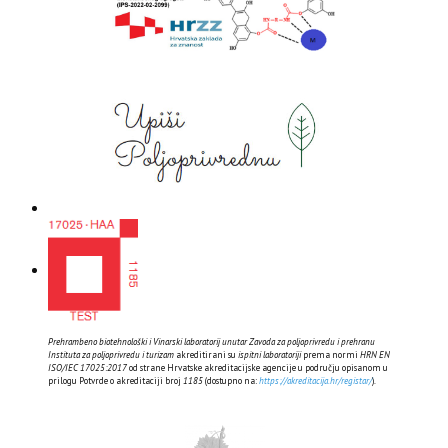
Prehrambeno biotehnološki i Vinarski laboratorij unutar Zavoda za poljoprivredu i prehranu
Instituta za poljoprivredu i turizam
akreditirani su
ispitni laboratoriji
prema normi
HRN EN
ISO/IEC 17025:2017
od strane Hrvatske akreditacijske agencije u području opisanom u
prilogu Potvrde o akreditaciji broj
1185
(dostupno na:
https://akreditacija.hr/registar/
).