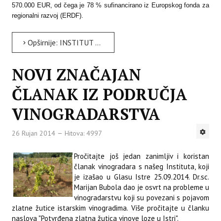
570.000 EUR, od čega je 78 % sufinancirano iz Europskog fonda za
regionalni razvoj (ERDF).
Opširnije: INSTITUT ORGANIZIRAO DVODNEVNI SKUP U SKLOPU EU PROJEKTA „MODELI INTEGRIRANOG TURIZMA NA...
NOVI ZNAČAJAN
ČLANAK IZ PODRUČJA
VINOGRADARSTVA
26 Rujan 2014
Hitova: 4997
Pročitajte još jedan zanimljiv i koristan
članak vinogradara s našeg Instituta, koji
je izašao u Glasu Istre 25.09.2014. Dr.sc.
Marijan Bubola dao je osvrt na probleme u
vinogradarstvu koji su povezani s pojavom
zlatne žutice istarskim vinogradima. Više pročitajte u članku
naslova "Potvrđena zlatna žutica vinove loze u Istri".