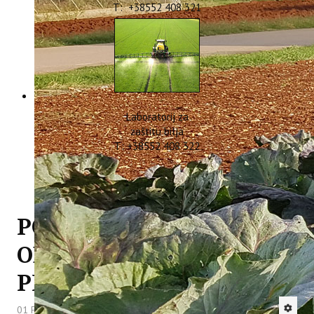
T: +38552 408 321
Laboratorij za
zaštitu bilja
T: +38552 408 322
POČETAK TEČAJA -
ODRŽIVA UPORABA
PESTICIDA
01 Prosinac 2014
Hitova: 6237