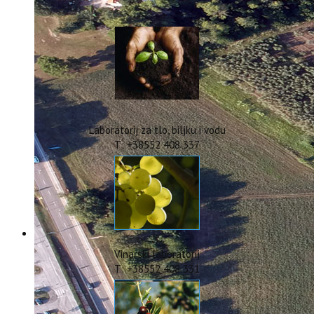
IstraOILFest
ARHIVA PROJEKATA
IstraECOinclusive
Izdavačka djelatnost
Izbor u znanstvena zvanja
Dokumenti
Statut
Strategija
Laboratorij za tlo, biljku i vodu
CIP
T: +38552 408 337
Pravo na pristup informacijama
Zaštita osobnih podataka
Godišnji izvještaj
Javna nabava
Natječaji za radna mjesta
Zakonodavni okvir
Akti Instituta
Vinarski laboratorij
Linkovi
T: +38552 408 331
Kontakt
webmail
Popularizacija znanosti