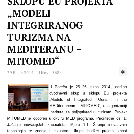
SKLOPU EU PROJEKTA
„MODELI
INTEGRIRANOG
TURIZMA NA
MEDITERANU –
MITOMED“
29 Rujan 2014
Hitova: 5684
U Poreču je 25.-26. rujna 2014., održan
dvodnevni skup u sklopu EU projekta
„Models of Integrated TOurism in the
MEDiterranean - MITOMED“, u organizaciji
Instituta za poljoprivredu i turizam. Projekt
MITOMED je odobren u okviru MED programa, Prioritetne osi 1:
Jačanje inovacijskih kapaciteta, Mjere 1.1: Širenje inovativnih
tehnologija te znanja i iskustva.
Ukupni budžet projeta iznosi