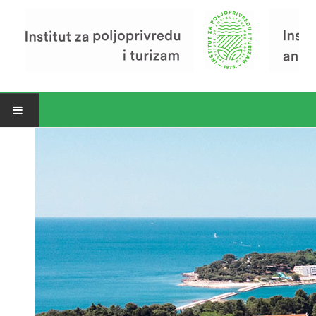
Open menu
Vijesti
Riječ ravnatelja
O Institutu
Povijest Instituta
Organizacija
Zavod za poljoprivredu i prehranu
Zavod za ekonomiku i razvoj poljoprivrede
Zavod za turizam
Pokusno poljoprivredno imanje
Zaposlenici
Euraxess