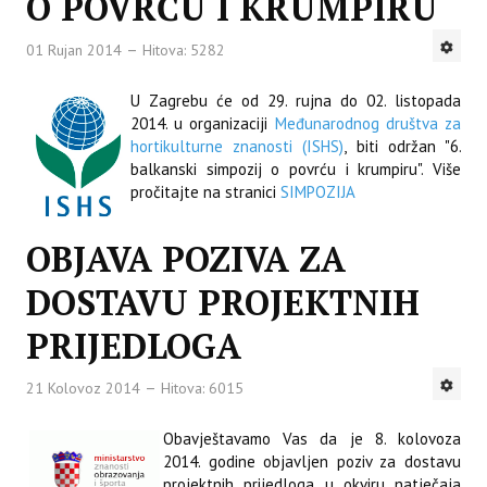
O POVRĆU I KRUMPIRU
01 Rujan 2014
Hitova: 5282
U Zagrebu će od 29. rujna do 02. listopada
2014. u organizaciji
Me
đunarodnog društva za
hortikulturne
znanosti
(
ISHS
)
,
biti održan
"
6.
balkanski
simpozij o
povrću i krumpiru
".
Više
pročitajte na stranici
SIMPOZIJA
OBJAVA POZIVA ZA
DOSTAVU PROJEKTNIH
PRIJEDLOGA
21 Kolovoz 2014
Hitova: 6015
Obavještavamo Vas da je 8. kolovoza
2014. godine objavljen poziv za dostavu
projektnih prijedloga u okviru natječaja