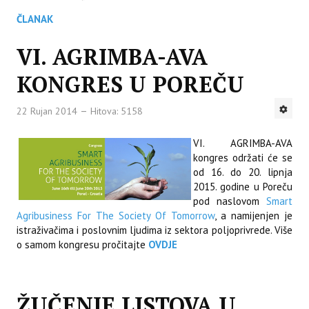
ČLANAK
VI. AGRIMBA-AVA
KONGRES U POREČU
22 Rujan 2014
Hitova: 5158
VI. AGRIMBA-AVA
kongres održati će se
od 16. do 20. lipnja
2015. godine u Poreču
pod naslovom
Smart
Agribusiness For The Society Of Tomorrow
, a namijenjen je
istraživačima i poslovnim ljudima iz sektora poljoprivrede. Više
o samom kongresu pročitajte
OVDJE
ŽUČENJE LISTOVA U