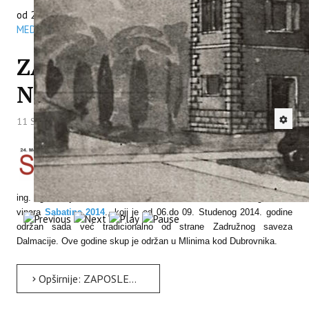
projektu MITOMED, koja se odvijala
od 25./26.09.2014. u Poreču. Više pogledaje na stranici
VIJESTI
MED Programa
.
ZAPOSLENICI INSTITUTA
NA SABATINI 2014.
11 Studeni 2014
Hitova: 6057
Zaposlenici našeg Instituta viši stručni
suradnici u sustavu znanosti Tomislav
Plavša, dipl. ing. agr. i Zoran Užila, dipl.
ing. agr., sudjelovali su na 24. Međunarodnom susretu vinogradara i
vinara
Sabatina 2014
., koji je od 06.do 09. Studenog 2014. godine
održan sada već tradicionalno od strane
Zadružnog saveza
Dalmacije. Ove godine skup je održan
u Mlinima kod Dubrovnika.
Opširnije: ZAPOSLENICI INSTITUTA NA SABATINI 2014.