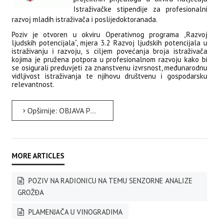
Istraživačke stipendije za profesionalni
razvoj mladih istraživača i poslijedoktoranada.
Poziv je otvoren u
okviru Operativnog programa „Razvoj
ljudskih potencijala“, mjera 3.2 Razvoj ljudskih potencijala u
istraživanju i razvoju, s ciljem povećanja broja istraživača
kojima je pružena potpora u profesionalnom razvoju kako bi
se osigurali preduvjeti za znanstvenu izvrsnost, međunarodnu
vidljivost istraživanja te njihovu društvenu i gospodarsku
relevantnost.
Opširnije: OBJAVA POZIVA ZA DOSTAVU PROJEKTNIH PRIJEDLOGA
POZIV NA RADIONICU NA TEMU SENZORNE ANALIZE
GROŽĐA
PLAMENJAČA U VINOGRADIMA