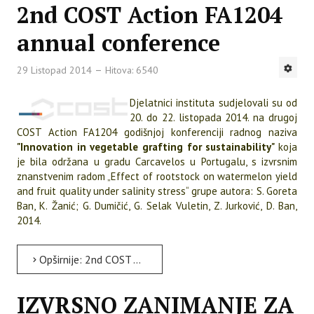
2nd COST Action FA1204
annual conference
29 Listopad 2014
Hitova: 6540
Djelatnici instituta sudjelovali su od
20. do 22. listopada 2014. na drugoj
COST Action FA1204 godišnjoj konferenciji radnog naziva
"Innovation in vegetable grafting for sustainability"
koja
je bila održana u gradu Carcavelos u Portugalu, s izvrsnim
znanstvenim radom „Effect of rootstock on watermelon yield
and fruit quality under salinity stress“ grupe autora: S. Goreta
Ban, K. Žanić; G. Dumičić, G. Selak Vuletin, Z. Jurković, D. Ban,
2014.
Opširnije: 2nd COST Action FA1204 annual conference
IZVRSNO ZANIMANJE ZA