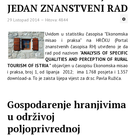
JEDAN ZNANSTVENI RAD
29 Listopad 2014
Hitova: 4844
Uvidom u statistiku časopisa "Ekonomska
misao i praksa" na HRČKU (Portal
znanstvenih časopisa RH) utvrđeno je da
rad pod nazivom
"ANALYSIS OF SPECIFIC
QUALITIES AND PERCEPTION OF RURAL
TOURISM OF ISTRIA "
objavljen u časopisu Ekonomska misao
i praksa, broj 1, od lipanja 2012; ima 1.768 posjeta i 1.357
download-a. To je zaista lijepa vijest za dr.sc. Pavla Ružića.
Gospodarenje hranjivima
u održivoj
poljoprivrednoj