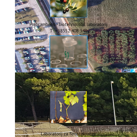
ERASMUS+
HyPro4ST
DIGIAGRI
GreenTea
Prehrambeno - biotehnološki laboratorij
CIRCOLIVE
T: +38552 408 348
Genetički laboratorij
T: +38552 408 336
Laboratorij za fenotipizaciju