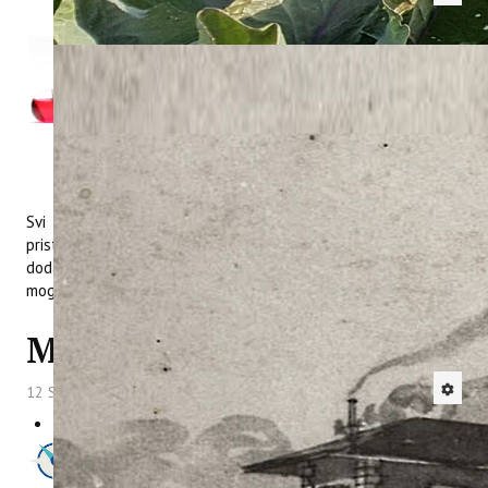
Obavještavamo prijavljene korisnike
(polaznike) tečaja da će se prve grupe
odraditi u sljedećim terminima:
Bale 06/07.12.2014.
Rovinj – 12/13. i 19/20.12. 2014.
Motovun 13/14.12.2014.
Poreč i Funtana - 19./20.12.2014.
Svi prijavljeni polaznici telefonski će biti obavještani o
pristupu nastavi, plaćanju i dodatno će se od njih zatražiti
dodatne informacije bitne za upis. Svi koji se još nisu prijavili
mogu prijavnicu preuzeti
O
VDJE
MITOMED NA MED-U
12 Studeni 2014
Hitova: 5614
Službeni portal MED programa
objavio je vijest o našoj aktivnosti na