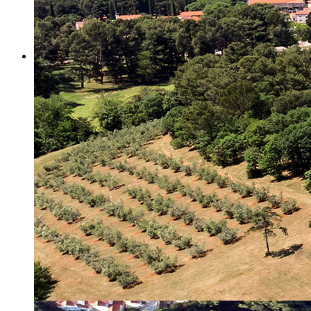
Misija i vizija
Upravno Vijeće
Rad Upravnog vijeća
Znanstveno Vijeće
Rad Znanstvenog vijeća
Etičko povjerenstvo
Etički kodeks
Financiranje
Proračun
Potpore
PROGRAMSKO FINANCIRANJE
Izvještavanje po uredbi
Projekti Instituta
Dialogue4Tourism
REVIVE
WASTEREDUCE
MITOMED+
WINTERMED
CASTWATER
INHERIT
CONSUMLESS PLUS