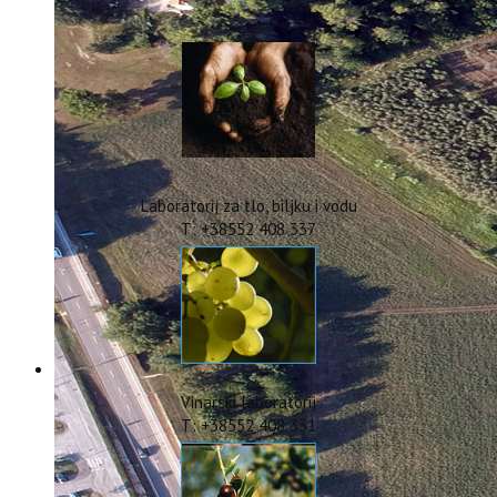
IstraOILFest
ARHIVA PROJEKATA
IstraECOinclusive
Izdavačka djelatnost
Izbor u znanstvena zvanja
Dokumenti
Statut
Strategija
Laboratorij za tlo, biljku i vodu
CIP
T: +38552 408 337
Pravo na pristup informacijama
Zaštita osobnih podataka
Godišnji izvještaj
Javna nabava
Natječaji za radna mjesta
Zakonodavni okvir
Akti Instituta
Vinarski laboratorij
Linkovi
T: +38552 408 331
Kontakt
webmail
Popularizacija znanosti