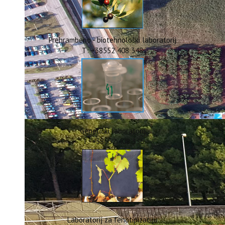
ERASMUS+
HyPro4ST
DIGIAGRI
GreenTea
Prehrambeno - biotehnološki laboratorij
CIRCOLIVE
T: +38552 408 348
Genetički laboratorij
T: +38552 408 336
Laboratorij za fenotipizaciju