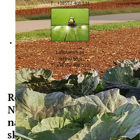
T: +38552 408 321
Laboratorij za
zaštitu bilja
T: +38552 408 322
Rezultati projekta
NATURALLY prezentirani
na međunarodnom
skupu ICNPU-2023 u