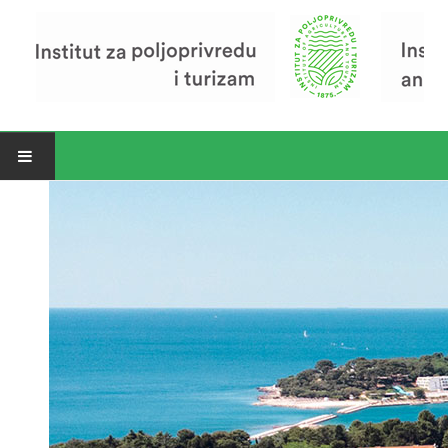
Open menu
Vijesti
Riječ ravnatelja
O Institutu
Povijest Instituta
Organizacija
Zavod za poljoprivredu i prehranu
Zavod za ekonomiku i razvoj poljoprivrede
Zavod za turizam
Pokusno poljoprivredno imanje
Zaposlenici
Euraxess