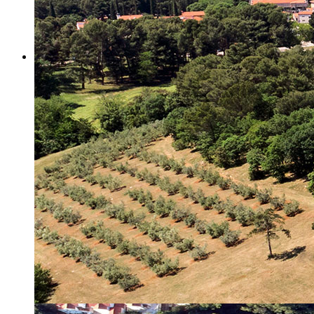
Misija i vizija
Upravno Vijeće
Rad Upravnog vijeća
Znanstveno Vijeće
Rad Znanstvenog vijeća
Etičko povjerenstvo
Etički kodeks
Financiranje
Proračun
Potpore
PROGRAMSKO FINANCIRANJE
Izvještavanje po uredbi
Projekti Instituta
Dialogue4Tourism
REVIVE
WASTEREDUCE
MITOMED+
WINTERMED
CASTWATER
INHERIT
CONSUMLESS PLUS