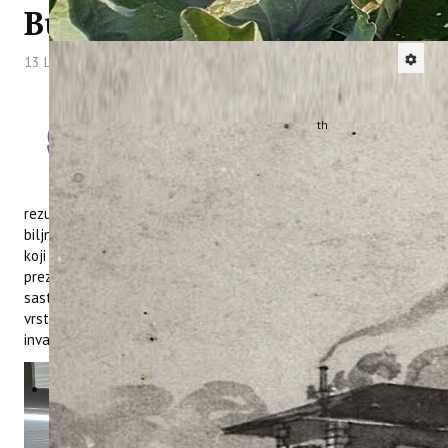
Bugarskoj
13 Lipanj 2023
Hitova: 2484
U Varni u Bugarskoj je 30. 05. - 02. 06. 2023.
th
održan međunarodni skup 5
International
Conference on natural Products Utilization:
From Plants to Pharmacy Shelf (ICNPU-2023)
na kojem je dr. sc. Danijela Poljuha prezentirala
rezultate istraživanja fitokemijskog profila četiri invazivne
biljne vrste u Istri, provedenog u sklopu projekta
NATURALLY
,
koji financira Hrvatska zaklada za znanost. Poster
prezentacijom predstavljeni su rezultati analize fenolnog
sastava i antioksidacijskog kapaciteta ekstrakata listova ovih
vrsta koji su dio istraživanja čiji je cilj utvrditi potencijal
invazivnih biljnih vrsta kao izvora fitofarmaceutika.