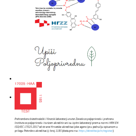
Prehrambeno biotehnološki i Vinarski laboratorij unutar Zavoda za poljoprivredu i prehranu
Instituta za poljoprivredu i turizam
akreditirani su
ispitni laboratoriji
prema normi
HRN EN
ISO/IEC 17025:2017
od strane Hrvatske akreditacijske agencije u području opisanom u
prilogu Potvrde o akreditaciji broj
1185
(dostupno na:
https://akreditacija.hr/registar/
).