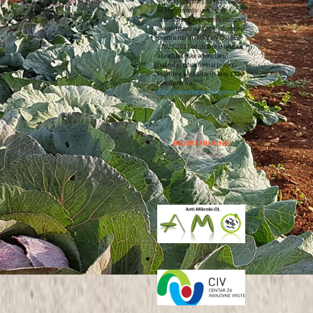
Vinarski laboratorij unutar Zavoda
za poljoprivredu i prehranu
Instituta za poljoprivredu i turizam
akreditirani su
ispitni laboratoriji
prema normi
HRN EN ISO/IEC
17025:2017
od strane Hrvatske
akreditacijske agencije u
području opisanom u prilogu
Potvrde o akreditaciji broj
1185
(dostupno na:
https://akreditacija.hr/registar/
).