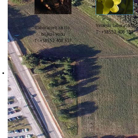
Vinarski laboratorij
Laboratorij za tlo,
T: +38552 408 331
biljku i vodu
T: +38552 408 337
OBJAVLJEN ZNANSTV
SCIENCE OF THE TOTA
10 Studeni 2023
Hitova: 1954
Znanstvenici s našeg Instituta, u okv
approach), objavili su rad
Navarro i sur.
Argentina“
Rad je objavljen u časopisu 