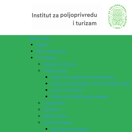
Open menu
Vijesti
Riječ ravnatelja
O Institutu
Povijest Instituta
Organizacija
Zavod za poljoprivredu i prehranu
Zavod za ekonomiku i razvoj poljoprivrede
Zavod za turizam
Pokusno poljoprivredno imanje
Zaposlenici
Euraxess
Misija i vizija
Upravno Vijeće
Rad Upravnog vijeća