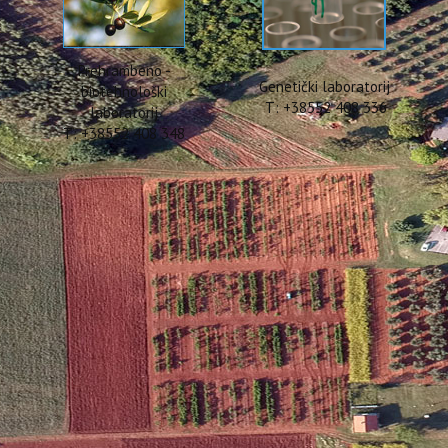
Prehrambeno -
Genetički laboratorij
biotehnološki
T: +38552 408 336
laboratorij
T: +38552 408 348
ENI RAD U VRHUNSKOM ČAS
L ENVIRONMENT (JCR Q1, IF
iru OBZOR2020 projekta SPRINT (Sustainable plant protection trans
„Occurrence of pesticide residues in indoor dust of farmworker house
„Science of The Total Environment“ (
JCR Q1, IF 9.8
).