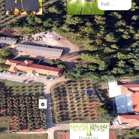
Traži
...
Laboratorij za
Laboratorij za
fenotipizaciju
zaštitu bilja
T: +38552 408 321
T: +38552 408 322
OPISU -
 9.8)
ition: A global health
holds across Europe and