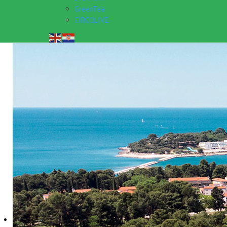
GreenTea
CIRCOLIVE