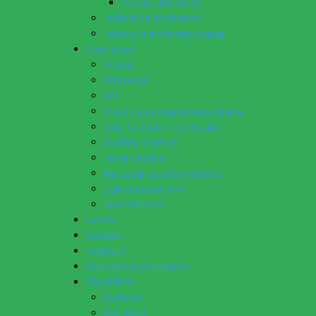
IstraECOinclusive
Izdavačka djelatnost
Izbor u znanstvena zvanja
Dokumenti
Statut
Strategija
CIP
Pravo na pristup informacijama
Zaštita osobnih podataka
Godišnji izvještaj
Javna nabava
Natječaji za radna mjesta
Zakonodavni okvir
Akti Instituta
Linkovi
Kontakt
webmail
Popularizacija znanosti
ERASMUS+
HyPro4ST
DIGIAGRI