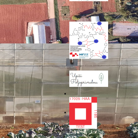
Sljedeće
Prehrambeno biotehnološki i