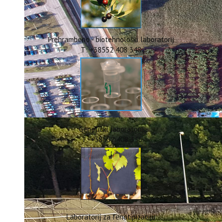
ERASMUS+
HyPro4ST
DIGIAGRI
GreenTea
Prehrambeno - biotehnološki laboratorij
CIRCOLIVE
T: +38552 408 348
Genetički laboratorij
T: +38552 408 336
Laboratorij za fenotipizaciju