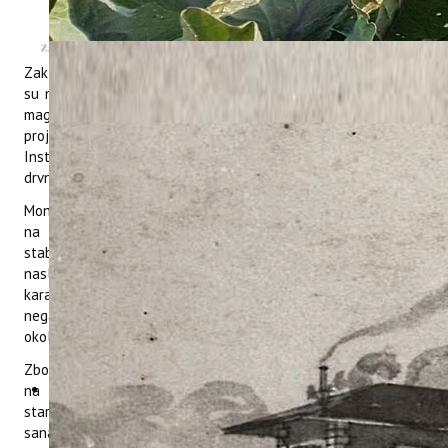
od 50 financiranih projekata odabrala baš
naš za javnu prezentaciju u sklopu Svečane
dodjele projekta 17. natječajnog ciklusa
Zaklade Adris u Zagrebu. Prezentaciju projekta „Velika stabla
su naše blago: čuvajmo ih!“ održala je Mirela Uzelac Božac,
mag. oecol. s Instituta za poljoprivredu i turizam. Suradnici na
projektu su dr.sc. Barbara Sladonja i dr.sc. Danijela Poljuha s
Instituta, kolege iz tvrtke Arboring te Fakulteta šumarstva i
drvne tehnologije u Zagrebu.
Monumentalna stabla su najstariji i najveći živući organizmi
na svijetu, izvor hrane i stanište brojnim životinjama te
stabilizatori klime. Dio su ljudskog identiteta i kulturnog
naslijeđa te imaju estetski, simbolički, vjerski i povijesni
karakter. Zbog sve češćih suša, oluja i požara te zbog
negativnog ljudskog utjecaja poput sječe i onečišćenja
okoliša, takva stabla su ugrožena.
Zbog toga, kako bi barem dio monumentalnih stabala očuvali,
na odabranim stablima u Istarskoj županiji odredit će se
starost, procijeniti zdravstveno stanje te obaviti potrebna
sanacija. U cilju podizanja javne svijesti o ovoj važnoj temi,