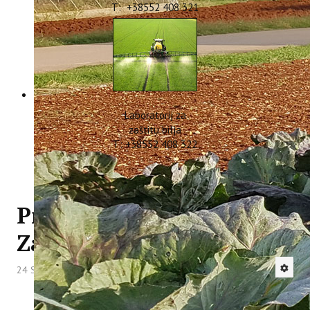
T: +38552 408 321
Laboratorij za
zaštitu bilja
T: +38552 408 322
Predstavljen projekt
Zaklade Adris
24 Studeni 2023
Hitova: 2056
Čast nam je što je Zaklada Adris ove godine