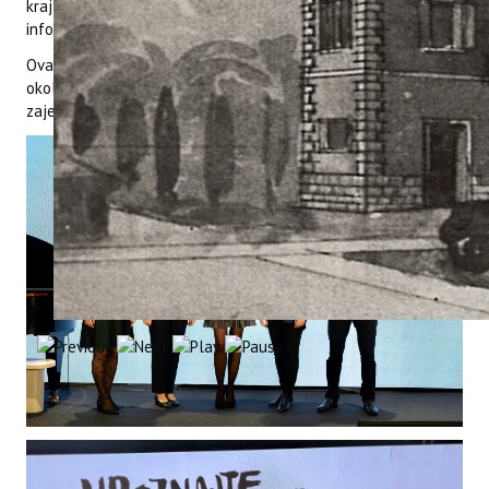
kraj svakog stabla postavit će se edukativne tabele te izradit
info mape i letci.
Ovaj projekt predstavlja značajan korak prema očuvanju
okoliša i promicanju ekološke svijesti unutar lokalne
zajednice.