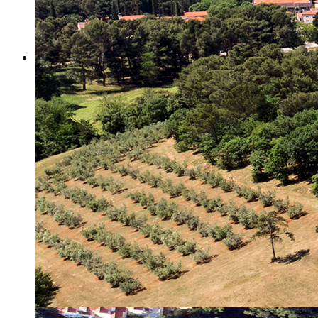
Misija i vizija
Upravno Vijeće
Rad Upravnog vijeća
Znanstveno Vijeće
Rad Znanstvenog vijeća
Etičko povjerenstvo
Etički kodeks
Financiranje
Proračun
Potpore
PROGRAMSKO FINANCIRANJE
Izvještavanje po uredbi
Projekti Instituta
Dialogue4Tourism
REVIVE
WASTEREDUCE
MITOMED+
WINTERMED
CASTWATER
INHERIT
CONSUMLESS PLUS