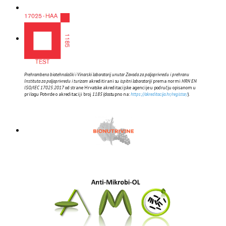
Prehrambeno biotehnološki i Vinarski laboratorij unutar Zavoda za poljoprivredu i prehranu
Instituta za poljoprivredu i turizam
akreditirani su
ispitni laboratoriji
prema normi
HRN EN
ISO/IEC 17025:2017
od strane Hrvatske akreditacijske agencije u području opisanom u
prilogu Potvrde o akreditaciji broj
1185
(dostupno na:
https://akreditacija.hr/registar/
).