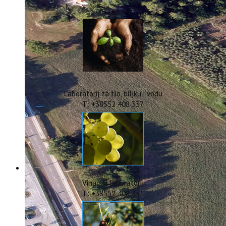
IstraOILFest
ARHIVA PROJEKATA
IstraECOinclusive
Izdavačka djelatnost
Izbor u znanstvena zvanja
Dokumenti
Statut
Strategija
Laboratorij za tlo, biljku i vodu
CIP
T: +38552 408 337
Pravo na pristup informacijama
Zaštita osobnih podataka
Godišnji izvještaj
Javna nabava
Natječaji za radna mjesta
Zakonodavni okvir
Akti Instituta
Vinarski laboratorij
Linkovi
T: +38552 408 331
Kontakt
webmail
Popularizacija znanosti