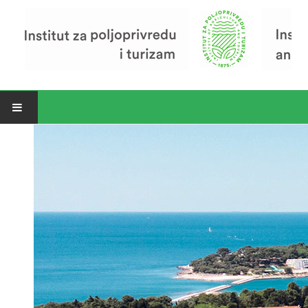
Open menu
Vijesti
Riječ ravnatelja
O Institutu
Povijest Instituta
Organizacija
Zavod za poljoprivredu i prehranu
Zavod za ekonomiku i razvoj poljoprivrede
Zavod za turizam
Pokusno poljoprivredno imanje
Zaposlenici
Euraxess