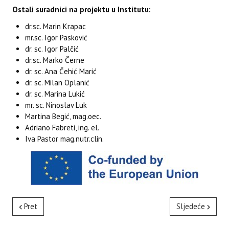
Ostali suradnici na projektu u Institutu:
dr.sc. Marin Krapac
mr.sc. Igor Pasković
dr. sc. Igor Palčić
dr.sc. Marko Černe
dr. sc. Ana Čehić Marić
dr. sc. Milan Oplanić
dr. sc. Marina Lukić
mr. sc. Ninoslav Luk
Martina Begić, mag.oec.
Adriano Fabreti, ing. el.
Iva Pastor mag.nutr.clin.
Pret
Sljedeće