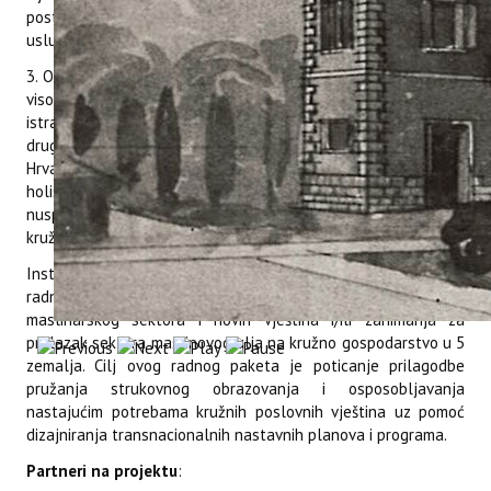
postanu inovativniji i konkurentniji, npr. lansiranje novih
usluga/proizvoda, itd.
3. Olakšavanje protoka i zajedničkog stvaranja znanja između
visokog i strukovnog obrazovanja i osposobljavanja,
istraživačkih institucija, javnog sektora i poslovnog sektora i
drugih dionika u Španjolskoj, Italiji, Grčkoj, Portugalu i
Hrvatskoj za potporu/promicanje razvoja i provedbu
holističkih kružnih poslovnih modela za valorizaciju otpada i
nusproizvoda od maslina i prijelaz sektora maslinovog ulja na
kružnu ekonomiju.
Institut za poljoprivredu i turizam je vodeći partner na
radnom paketu 2 (WP2): Identifikacija kružnih potreba
maslinarskog sektora i novih vještina i/ili zanimanja za
prelazak sektora maslinovog ulja na kružno gospodarstvo u 5
zemalja. Cilj ovog radnog paketa je poticanje prilagodbe
pružanja strukovnog obrazovanja i osposobljavanja
nastajućim potrebama kružnih poslovnih vještina uz pomoć
dizajniranja transnacionalnih nastavnih planova i programa.
Partneri na projektu
: