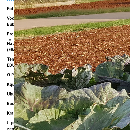
Follow us on LINKEDIN
Voditeljica projekta u Institutu:
dr.sc. Karolina
Brkić
Bubola
Program:
Erasmus +
Natječaj: Partnerships for Innovation - Alliances
(ERASMUS-EDU-2023-PI-ALL-INNO)
Tema: Alliances for Education and Enterprises (ERASMUS-
EDU-2023-PI-INNO-EDU-ENTERP)
O PROJEKTU
Ključna aktivnost:
Partnerstva za suradnju i razmjenu praksi
Ukupni budžet projekta
: 1.578.576,00 € (EU: 1.262.861,00 €)
Budžet IPTPO-a
: 143.137,00 € (EU: 114.510,00 €)
Kratak opis projekta:
U projekt CIRCOLIVE, uključeno je
9 partnera
iz
5 europskih
zemalja (Grčke, Italije, Španjolske, Portugala i Hrvatske)
.