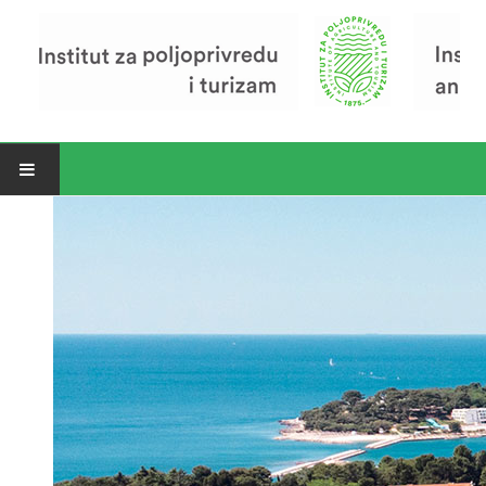
Open menu
Vijesti
Riječ ravnatelja
O Institutu
Povijest Instituta
Organizacija
Zavod za poljoprivredu i prehranu
Zavod za ekonomiku i razvoj poljoprivrede
Zavod za turizam
Pokusno poljoprivredno imanje
Zaposlenici
Euraxess