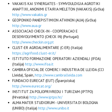
VAKAKIS KAI SYNERGATES - SYMVOULOIGIA AGROTIKI
ANAPTIXI, ANONIMI ETAIRIA MELETON (VAKAKIS) (Grčka)
http://www.vakakis.gr
GEOPONIKO PANEPISTIMION ATHINON (AUA) (Grčka)
http://www.aua.gr
ASSOCIACAO CHECK-IN - COOPERACAO E
DESENVOLVIMENTO (CHECK IN) (Portugal)
http://www.checkin.org.pt
CLUST-ER AGROALIMENTARE (C-ER) (Italija)
https://agrifood.clust-er.it/
ISTITUTO FORMAZIONE OPERATORI AZIENDALI (IFOA)
(Italija)
http://www.ifoa.it
CAMBRA OFICIAL DE COMERC I INDUSTRIA DE LLEIDA (CCI
Lleida), Spain,
http://www.cambralleida.com
FUNDACIO EURECAT (EUT) (Španjolska)
http://www.eurecat.org/
INSTITUT ZA POLJOPRIVREDU I TURIZAM (IPTPO)
(Hrvatska)
http://www.iptpo.hr/
ALMA MATER STUDIORUM - UNIVERSITA DI BOLOGNA
(UNIBO) (Italija)
http://www.unibo.it