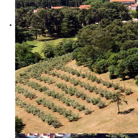
Misija i vizija
Upravno Vijeće
Rad Upravnog vijeća
Znanstveno Vijeće
Rad Znanstvenog vijeća
Etičko povjerenstvo
Etički kodeks
Financiranje
Proračun
Potpore
PROGRAMSKO FINANCIRANJE
Izvještavanje po uredbi
Projekti Instituta
Dialogue4Tourism
REVIVE
WASTEREDUCE
MITOMED+
WINTERMED
CASTWATER
INHERIT
CONSUMLESS PLUS