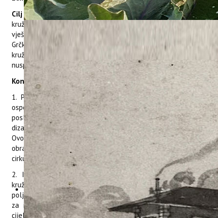
Cilj projekta:
Projekt ima za cilj podržati prijelaz EU-a na
kružnu ekonomiju poboljšanjem/jačanjem kružnih poslovnih
vještina u sektoru maslinovog ulja u Španjolskoj, Italiji,
Grčkoj, Portugalu i Hrvatskoj, kako bi se promicalo usvajanje
kružnih poduzetničkih modela za valorizaciju otpada i
nusproizvoda iz cijelog maslinarskog sektora.
Konkretnije, projekt ima za cilj:
1. Poticanje prilagodbe pružanja strukovnog obrazovanja i
osposobljavanja prema novonastalim potrebama za kružnim
poslovnim vještinama u maslinarskom sektoru uz pomoć
dizajniranja transnacionalnih nastavnih planova i programa.
Ovo je važno u oblikovanju odgovora sustava strukovnog
obrazovanja i osposobljavanja za suočavanje s prijelazom na
cirkularnu ekonomiju u maslinarskom sektoru.
2. Izgradnja vještina malih operatera za implementaciju
kružnih poslovnih modela i dubokih tehnoloških domena u
poljoprivredno - prehrambenom sektoru te poticanje osjećaja
za inicijativu, poduzetničke stavove i način razmišljanja u
cijelom lancu vrijednosti maslinovog ulja, omogućujući im da