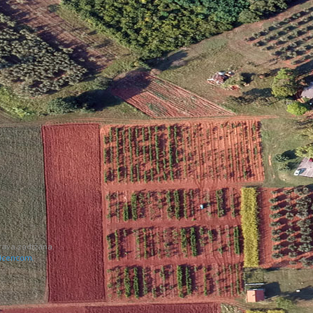
prava zadržana.
icencom.