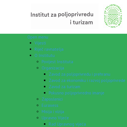
Open menu
Vijesti
Riječ ravnatelja
O Institutu
Povijest Instituta
Organizacija
Zavod za poljoprivredu i prehranu
Zavod za ekonomiku i razvoj poljoprivrede
Zavod za turizam
Pokusno poljoprivredno imanje
Zaposlenici
Euraxess
Misija i vizija
Upravno Vijeće
Rad Upravnog vijeća