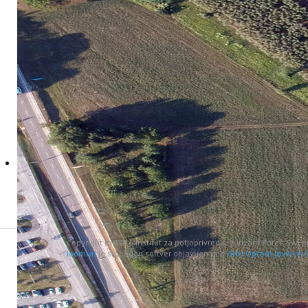
Ažurirano: 05 Travanj 2024
Pret
Copyright © 2026 Institut za poljoprivredu i turizam Poreč. Sva 
Joomla!
je slobodan softver objavljen pod
GNU Općom javnom l