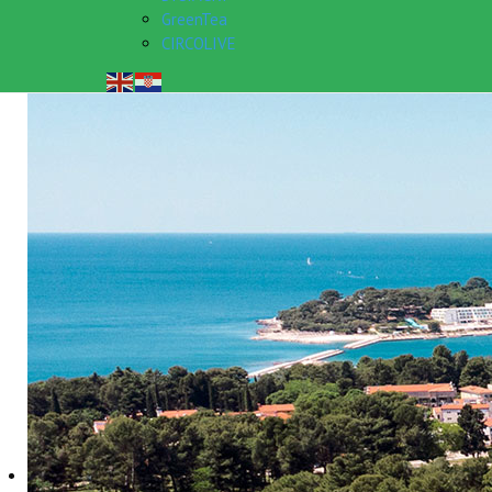
GreenTea
CIRCOLIVE