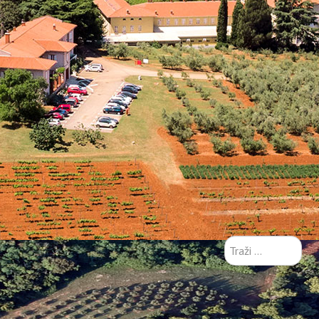
Traži
...