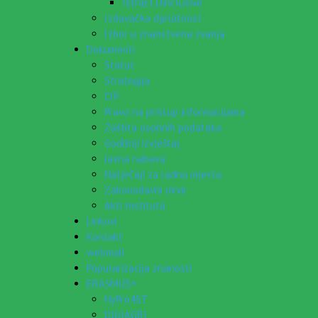
IstraECOinclusive
Izdavačka djelatnost
Izbor u znanstvena zvanja
Dokumenti
Statut
Strategija
CIP
Pravo na pristup informacijama
Zaštita osobnih podataka
Godišnji izvještaj
Javna nabava
Natječaji za radna mjesta
Zakonodavni okvir
Akti Instituta
Linkovi
Kontakt
webmail
Popularizacija znanosti
ERASMUS+
HyPro4ST
DIGIAGRI