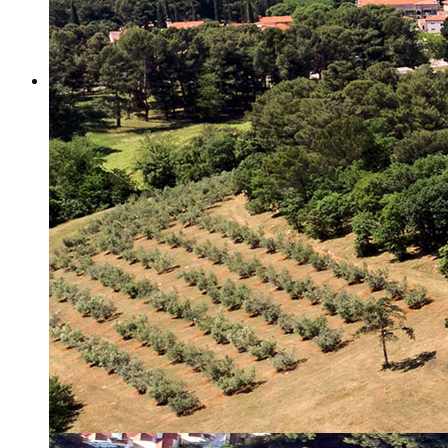
Misija i vizija
Upravno Vijeće
Rad Upravnog vijeća
Znanstveno Vijeće
Rad Znanstvenog vijeća
Etičko povjerenstvo
Etički kodeks
Financiranje
Proračun
Potpore
PROGRAMSKO FINANCIRANJE
Izvještavanje po uredbi
Projekti Instituta
Dialogue4Tourism
REVIVE
WASTEREDUCE
MITOMED+
WINTERMED
CASTWATER
INHERIT
CONSUMLESS PLUS