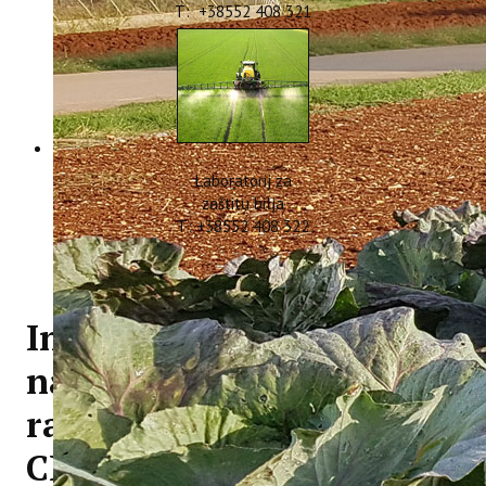
T: +38552 408 321
Laboratorij za
zaštitu bilja
T: +38552 408 322
Informacija o rezultatu
natječaja za izbor na
radno mjesto -
CIRCOLIVE