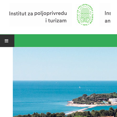
Open menu
Vijesti
Riječ ravnatelja
O Institutu
Povijest Instituta
Organizacija
Zavod za poljoprivredu i prehranu
Zavod za ekonomiku i razvoj poljoprivrede
Zavod za turizam
Pokusno poljoprivredno imanje
Zaposlenici
Euraxess