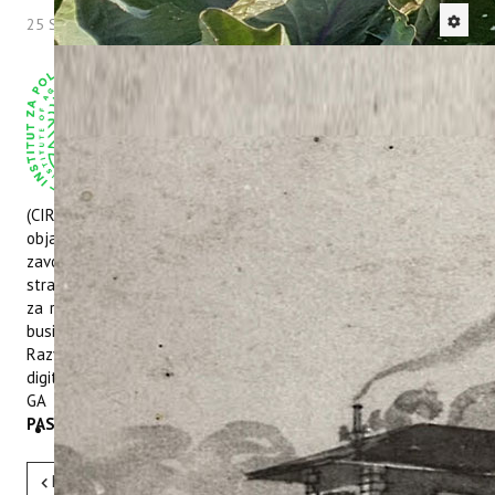
25 Srpanj 2024
Hitova: 1291
„Stručni suradnik/suradnica“ za rad na projektu
„Developing skills for introducing circular
business models and digital technologies in
olive oil sector/ Razvijanje vještina za uvođenje
kružnih poslovnih modela i digitalnih
tehnologija u sektoru maslinovog ulja
(CIRCOLIVE), GA 101139912“. Po javnom natječaju, koji je
objavljen dana 24. lipnja 2024. godine putem Hrvatskog
zavoda za zapošljavanje, na oglasnoj ploči Instituta i na web
stranici Instituta, na radno mjesto Stručni suradnik/suradnica“
za rad na projektu „Developing skills for introducing circular
business models and digital technologies in olive oil sector/
Razvijanje vještina za uvođenje kružnih poslovnih modela i
digitalnih tehnologija u sektoru maslinovog ulja (CIRCOLIVE),
GA 101139912“ na određeno vrijeme, primljena je
IVA
PASTOR, mag. nut. clin.
Pret
Sljedeće