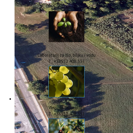
IstraOILFest
ARHIVA PROJEKATA
IstraECOinclusive
Izdavačka djelatnost
Izbor u znanstvena zvanja
Dokumenti
Statut
Strategija
Laboratorij za tlo, biljku i vodu
CIP
T: +38552 408 337
Pravo na pristup informacijama
Zaštita osobnih podataka
Godišnji izvještaj
Javna nabava
Natječaji za radna mjesta
Zakonodavni okvir
Akti Instituta
Vinarski laboratorij
Linkovi
T: +38552 408 331
Kontakt
webmail
Popularizacija znanosti