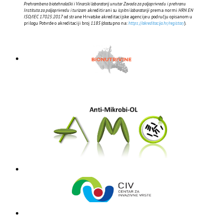
Prehrambeno biotehnološki i Vinarski laboratorij unutar Zavoda za poljoprivredu i prehranu
Instituta za poljoprivredu i turizam
akreditirani su
ispitni laboratoriji
prema normi
HRN EN
ISO/IEC 17025:2017
od strane Hrvatske akreditacijske agencije u području opisanom u
prilogu Potvrde o akreditaciji broj
1185
(dostupno na:
https://akreditacija.hr/registar/
).