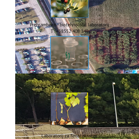
ERASMUS+
HyPro4ST
DIGIAGRI
GreenTea
Prehrambeno - biotehnološki laboratorij
CIRCOLIVE
T: +38552 408 348
Genetički laboratorij
T: +38552 408 336
Laboratorij za fenotipizaciju