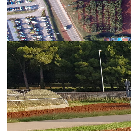
Prirodoslovno-matematički fakultet) potpisale Spora
jačanje istraživačkog i diseminacijskog potencijala
invazivne vrste kao izvor farmaceutika – NATURAL
zagrijavanja na fiziološke parametre sisavaca prehra
prof. dr. sc. Ivane Šola i
“Uloga biflavonoida u biljkama
Dunje Šamec.
Na konferenciji u Rijeci, voditeljica projekta NATURALLY