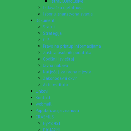
IstraECOinclusive
Izdavačka djelatnost
Izbor u znanstvena zvanja
Dokumenti
Statut
Strategija
CIP
Pravo na pristup informacijama
Zaštita osobnih podataka
Godišnji izvještaj
Javna nabava
Natječaji za radna mjesta
Zakonodavni okvir
Akti Instituta
Linkovi
Kontakt
webmail
Popularizacija znanosti
ERASMUS+
HyPro4ST
DIGIAGRI