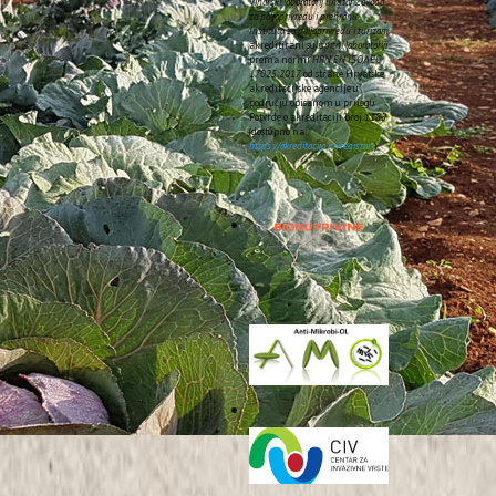
Vinarski laboratorij unutar Zavoda
za poljoprivredu i prehranu
Instituta za poljoprivredu i turizam
akreditirani su
ispitni laboratoriji
prema normi
HRN EN ISO/IEC
17025:2017
od strane Hrvatske
akreditacijske agencije u
području opisanom u prilogu
Potvrde o akreditaciji broj
1185
(dostupno na:
https://akreditacija.hr/registar/
).