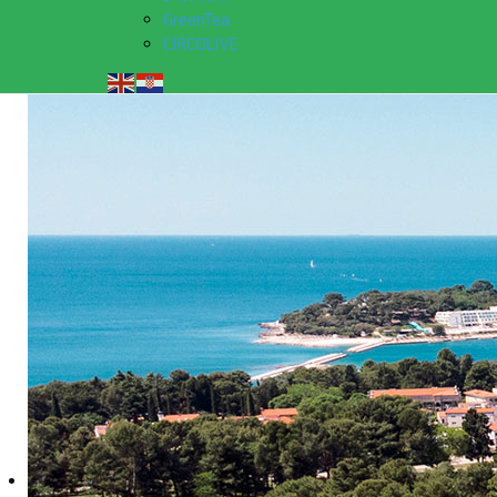
GreenTea
CIRCOLIVE