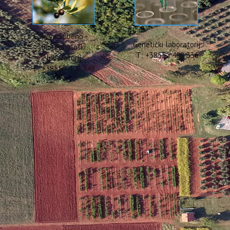
Prehrambeno -
Genetički laboratorij
biotehnološki
T: +38552 408 336
laboratorij
T: +38552 408 348
TURALLY predstavljeni na Lje
g kemijskog društva Rijeka-P
 projekta koje financira Hrvatska zaklada za znanost po prvi su put p
vatskog kemijskog društva Rijeka-Pula, održanoj u Rijeci 5. i 6. rujna 2
nstitucije (Institut za poljoprivredu i turizam, Sveučilište Sjever 