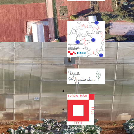
panja ovog Sporazuma je
o SAVEZ: Strane biljne
ektni utjecaj globalnog
-02-7585)
voditeljice izv.
8)
voditeljice doc. dr. sc.
.
Prehrambeno biotehnološki i