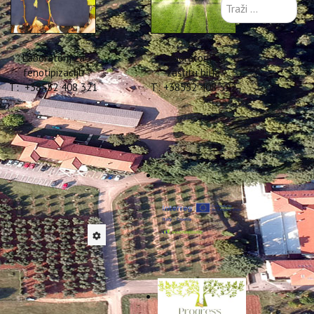
Traži
...
Laboratorij za
Laboratorij za
fenotipizaciju
zaštitu bilja
T: +38552 408 321
T: +38552 408 322
tnoj
ula 2024
redstavljeni javnosti na
024.
i Sveučilište u Zagrebu,