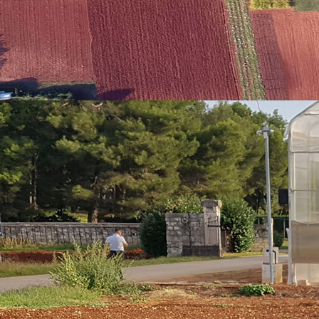
zum o suradnji na jačanju istraživačke mreže projekata. Cilj skla
 prilikom provedbe istraživanja, a odnosi se na projekte
“Priroda ka
LY” (IP-2020-02-6899)
voditeljice dr. sc. Danijele Poljuha,
“Indir
nom biljkama uzgojenim pri visokoj temperaturi – TEMPHYS” (IP-2020
: Gingko biloba L . kao modelni sustav – GinkoBiFlav”(UIP-2019-04-101
, dr. sc. Danijela Poljuha, predstavila je dosadašnje rezultate suradnje