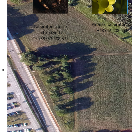
Vinarski laboratorij
Laboratorij za tlo,
T: +38552 408 331
biljku i vodu
T: +38552 408 337
Rezultati projekta NA
konferenciji Hrvatsko
11 Rujan 2024
Hitova: 1470
Rezultati suradnje tri
Ljetnoj konferenciji Hr
Prošle godine su tri i