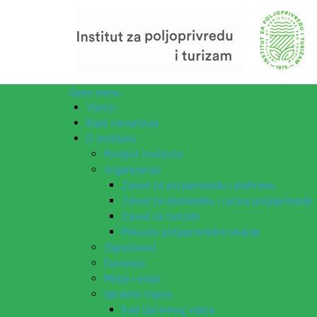
Open menu
Vijesti
Riječ ravnatelja
O Institutu
Povijest Instituta
Organizacija
Zavod za poljoprivredu i prehranu
Zavod za ekonomiku i razvoj poljoprivrede
Zavod za turizam
Pokusno poljoprivredno imanje
Zaposlenici
Euraxess
Misija i vizija
Upravno Vijeće
Rad Upravnog vijeća