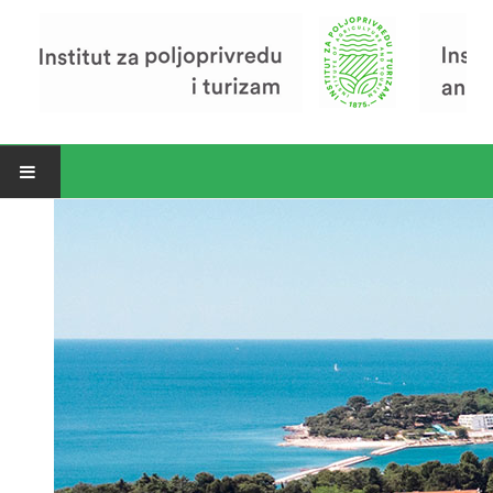
Open menu
Vijesti
Riječ ravnatelja
O Institutu
Povijest Instituta
Organizacija
Zavod za poljoprivredu i prehranu
Zavod za ekonomiku i razvoj poljoprivrede
Zavod za turizam
Pokusno poljoprivredno imanje
Zaposlenici
Euraxess