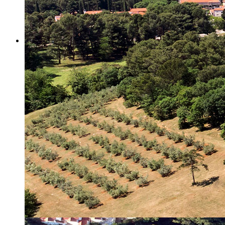
Misija i vizija
Upravno Vijeće
Rad Upravnog vijeća
Znanstveno Vijeće
Rad Znanstvenog vijeća
Etičko povjerenstvo
Etički kodeks
Financiranje
Proračun
Potpore
PROGRAMSKO FINANCIRANJE
Izvještavanje po uredbi
Projekti Instituta
Dialogue4Tourism
REVIVE
WASTEREDUCE
MITOMED+
WINTERMED
CASTWATER
INHERIT
CONSUMLESS PLUS