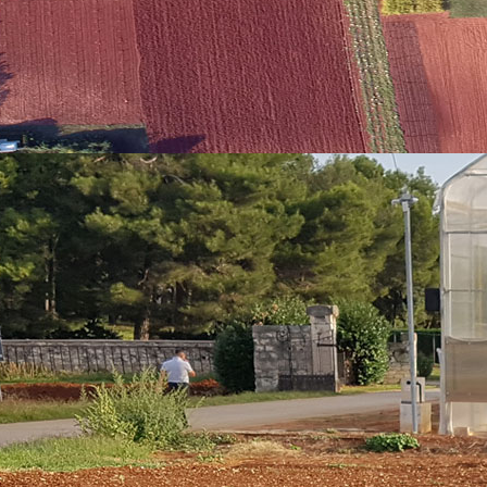
posjeduju li odabrane strane invazivne biljne vrste na području Hrvats
štenje invazivnih vrsta u prehrani kao vid novih usluga ekosustava koje
3. Podići javnu svijest o važnosti učinkovitog upravljanja invazivnim
 i uravnotežene budućnosti.
vatske! Zahvaljujemo Zakladi ADRIS na donaciji!