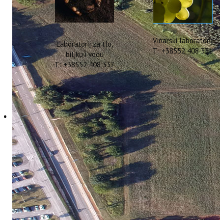
Vinarski laboratorij
Laboratorij za tlo,
T: +38552 408 331
biljku i vodu
T: +38552 408 337
NA SVEČANOJ DODJEL
PREDSTAVLJEN NAŠ N
26 Studeni 2024
Hitova: 1245
Na ovogodišnjoj svečanoj dodjeli d
Poljuha predstavila je projekt „Re
donacijom.