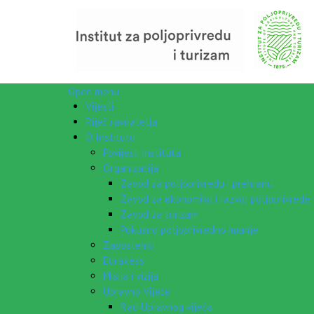
Open menu
Vijesti
Riječ ravnatelja
O Institutu
Povijest Instituta
Organizacija
Zavod za poljoprivredu i prehranu
Zavod za ekonomiku i razvoj poljoprivrede
Zavod za turizam
Pokusno poljoprivredno imanje
Zaposlenici
Euraxess
Misija i vizija
Upravno Vijeće
Rad Upravnog vijeća