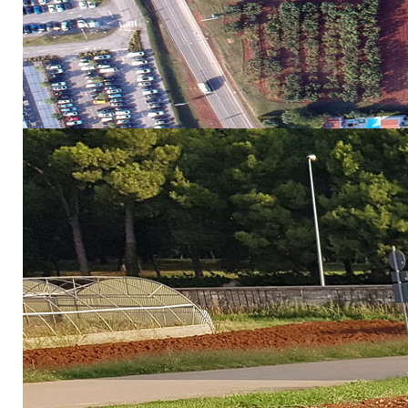
Ciljevi projekta su: 1. Istražiti 
mogu li koristiti zdravlju čovjeka; 2. Promovirati kori
ali i kao inovativan oblik kontrole njihovog širenja; 
održivi suživot s njima, kao jedan od scenarija zdrave
Velika nam je čast biti dijelom pametne i kreativne Hr