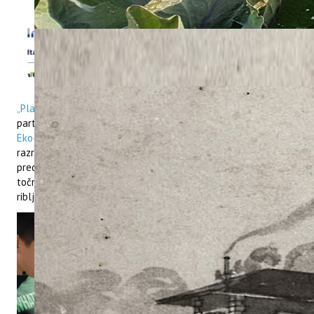
Istarska županija, kao
jedan od partnera na
projektu
WASTEREDUCE
,
organizirala je u petak, 29.
prosinca u Puli, Hrvatska,
Eko gastro manifestaciju
„Plastika u moru“
na kojoj su sudjelovala još dva hrvatska
partnera, Natura Histrica i Institut poljoprivrede i turizma.
Eko-gastro događanje bilo je namijenjeno učenicima
četvrtih
razreda osnovnih škola, koji su imali priliku prisustvovati
predavanju biologa iz pulskog Akvarija o morskom otpadu,
točnije plastičnom onečišćenju mora, te uživati ​​u zdravim
ribljim jelima.