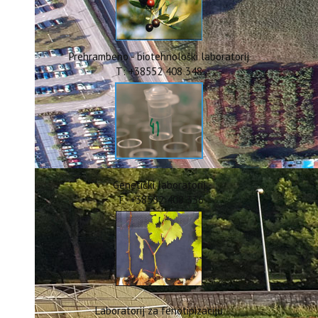
ERASMUS+
HyPro4ST
DIGIAGRI
GreenTea
Prehrambeno - biotehnološki laboratorij
CIRCOLIVE
T: +38552 408 348
Genetički laboratorij
T: +38552 408 336
Laboratorij za fenotipizaciju