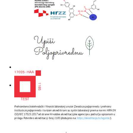
Prehrambeno biotehnološki i Vinarski laboratorij unutar Zavoda za poljoprivredu i prehranu
Instituta za poljoprivredu i turizam
akreditirani su
ispitni laboratoriji
prema normi
HRN EN
ISO/IEC 17025:2017
od strane Hrvatske akreditacijske agencije u području opisanom u
prilogu Potvrde o akreditaciji broj
1185
(dostupno na:
https://akreditacija.hr/registar/
).