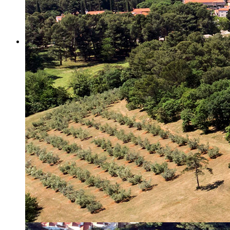
Misija i vizija
Upravno Vijeće
Rad Upravnog vijeća
Znanstveno Vijeće
Rad Znanstvenog vijeća
Etičko povjerenstvo
Etički kodeks
Financiranje
Proračun
Potpore
PROGRAMSKO FINANCIRANJE
Izvještavanje po uredbi
Projekti Instituta
Dialogue4Tourism
REVIVE
WASTEREDUCE
MITOMED+
WINTERMED
CASTWATER
INHERIT
CONSUMLESS PLUS