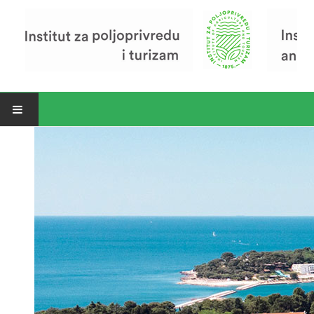
Open menu
Vijesti
Riječ ravnatelja
O Institutu
Povijest Instituta
Organizacija
Zavod za poljoprivredu i prehranu
Zavod za ekonomiku i razvoj poljoprivrede
Zavod za turizam
Pokusno poljoprivredno imanje
Zaposlenici
Euraxess