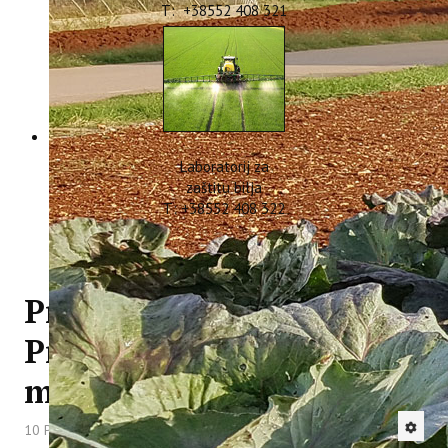
T: +38552 408 321
Laboratorij za
zaštitu bilja
T: +38552 408 322
Projekt WASTEREDUCE -
Prezentacija "Plastika u
moru"
10 Prosinac 2024
Hitova: 1328