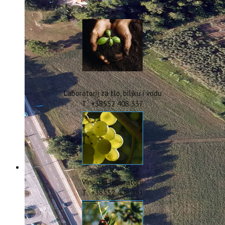
IstraOILFest
ARHIVA PROJEKATA
IstraECOinclusive
Izdavačka djelatnost
Izbor u znanstvena zvanja
Dokumenti
Statut
Strategija
Laboratorij za tlo, biljku i vodu
CIP
T: +38552 408 337
Pravo na pristup informacijama
Zaštita osobnih podataka
Godišnji izvještaj
Javna nabava
Natječaji za radna mjesta
Zakonodavni okvir
Akti Instituta
Vinarski laboratorij
Linkovi
T: +38552 408 331
Kontakt
webmail
Popularizacija znanosti