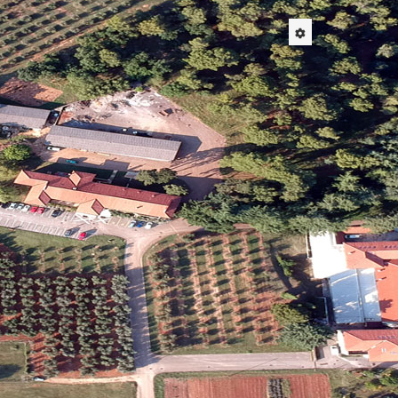
 provedbe analiza potrebnih za formiranje i
održavanje
privrednih kultura.
jskom opremom za zdravstvenu kontrolu te molekularnu
ta u području biotehnologije, usmjerenih na
očuvanje i
ra (maslina i vinova loza) u svrhu utvrđivanja genotipa,
Sljedeće