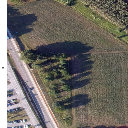
Ažurirano: 19 Travanj 2021
Genetički laboratorij Instituta z
(zdravstvenu kontrolu) pokusnih na
Laboratorij djeluje u sklopu Zav
analizu biljnog materijala.
U Genetičkom laboratoriju obavlja
zaštitu biljnih genetskih resursa t
U okviru komercijalne djelatnosti 
analize srodstva te procjene razin
Kontakti:
dr.sc. Danijela Poljuha
Voditelj genetičkog laboratorija
Telefon: +385 52 408 336
Fax: +385 52 431 659
Pret