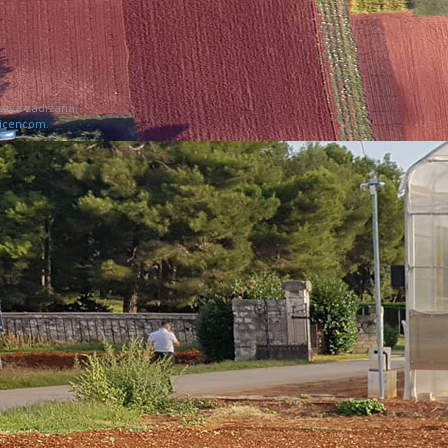
prava zadržana.
icencom.