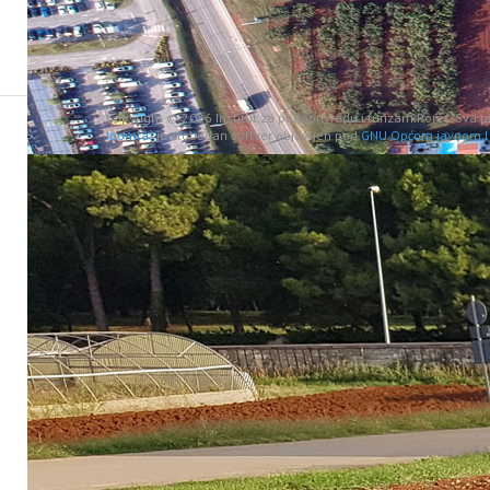
Copyright © 2026 Institut za poljoprivredu i turizam Poreč. Sva 
Joomla!
je slobodan softver objavljen pod
GNU Općom javnom l