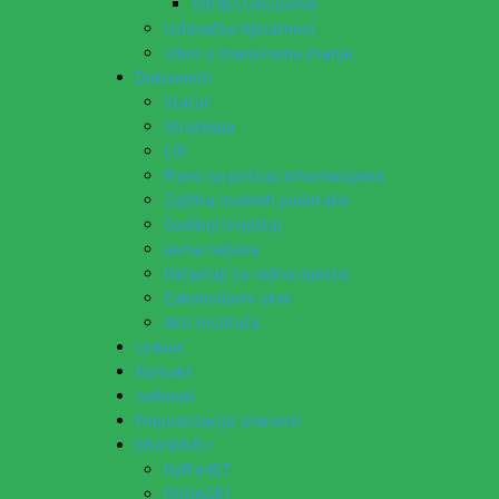
IstraECOinclusive
Izdavačka djelatnost
Izbor u znanstvena zvanja
Dokumenti
Statut
Strategija
CIP
Pravo na pristup informacijama
Zaštita osobnih podataka
Godišnji izvještaj
Javna nabava
Natječaji za radna mjesta
Zakonodavni okvir
Akti Instituta
Linkovi
Kontakt
webmail
Popularizacija znanosti
ERASMUS+
HyPro4ST
DIGIAGRI