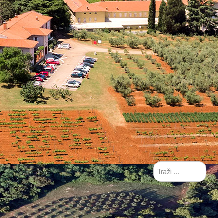
Traži
...