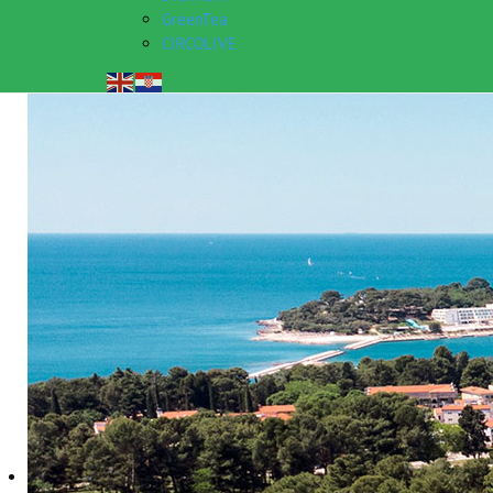
GreenTea
CIRCOLIVE