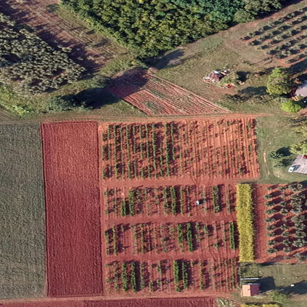
a poljoprivredu i turizam u Poreču osnovan je 2003. godine, s ciljem
sada i banke gena autohtonih sorti vinove loze, maslina i drugih poljo
oda za poljoprivredu i prehranu, a opremljen je osnovnom laboratori
ju se prvenstveno analize u sklopu znanstveno-istraživačkih projeka
e zaštitu podrijetla autohtonih proizvoda.
laboratorij obavlja DNA analizu biljnog materijala mediteranskih kultu
e unutar sortne raznolikosti.