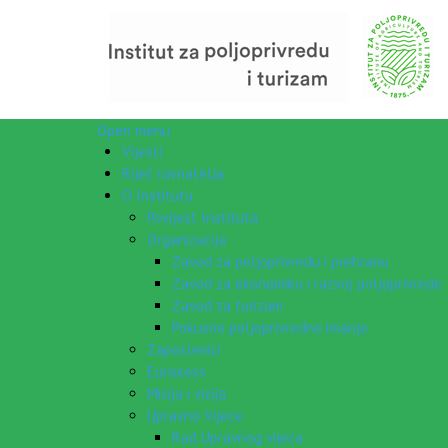
Open menu
Vijesti
Riječ ravnatelja
O Institutu
Povijest Instituta
Organizacija
Zavod za poljoprivredu i prehranu
Zavod za ekonomiku i razvoj poljoprivrede
Zavod za turizam
Pokusno poljoprivredno imanje
Zaposlenici
Euraxess
Misija i vizija
Upravno Vijeće
Rad Upravnog vijeća