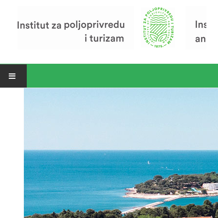
Open menu
Vijesti
Riječ ravnatelja
O Institutu
Povijest Instituta
Organizacija
Zavod za poljoprivredu i prehranu
Zavod za ekonomiku i razvoj poljoprivrede
Zavod za turizam
Pokusno poljoprivredno imanje
Zaposlenici
Euraxess