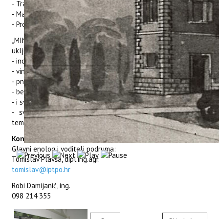
- Trajanje maceracije
- Malolaktična fermentacija
- Proizvodnja vina iz prosušenog grožđa
„MINIVINIFIKACIJA" je opremljena suvremenom opremom koja
uključuje:
- inox tankove 55, 75, 115 litara
- vinifikatore (potapanje, miješanje, polijevanje) 450 litara
- pneumatske i hidro preše
- berrique bačve (hrast i akacija)
- i svu ostalu pripadajuću podrumsku opremu
- svi tankovi su zasebne cjeline s mogućnošću kontrole
temperature i tretiranja klobuka
Kontakt osobe:
Glavni enolog i voditelj podruma:
Tomislav Plavša, dipl.ing.agr.
tomislav@iptpo.hr
Robi Damijanić, ing.
098 214 355