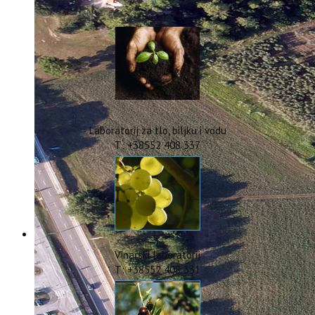
IstraOILFest
ARHIVA PROJEKATA
IstraECOinclusive
Izdavačka djelatnost
Izbor u znanstvena zvanja
Dokumenti
Statut
Strategija
Laboratorij za tlo, biljku i vodu
CIP
T: +38552 408 337
Pravo na pristup informacijama
Zaštita osobnih podataka
Godišnji izvještaj
Javna nabava
Natječaji za radna mjesta
Zakonodavni okvir
Akti Instituta
Vinarski laboratorij
Linkovi
T: +38552 408 331
Kontakt
webmail
Popularizacija znanosti