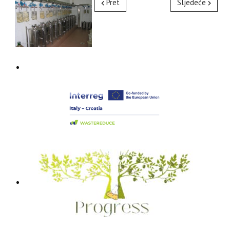
Pret
Sljedeće