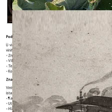
Podrum minivinifikacije
U vinarskom podrumu Instituta „MINIVINIFIKACIJA" obavlja se
vinifikacija koja obuhvaća rad na:
- Znanstveno istraživačkoj djelatnosti
- VIP projektima
- Tehnologijskim projektima
- Komercijalnim projektima
Znanstveno-istraživačka djelatnost
Vinifikacija prvenstveno autohtonih sorata grožđa (Malvazija
istarska, Teran, Borgonja, Hrvatica, Muškat Ruža Porečki)
- Karakterizacija vina autohtonih sorata grožđa
- Utjecaj tehnoloških operacija na kvalitetu vina
- Hladna maceracija