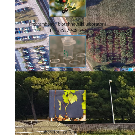
ERASMUS+
HyPro4ST
DIGIAGRI
GreenTea
Prehrambeno - biotehnološki laboratorij
CIRCOLIVE
T: +38552 408 348
Genetički laboratorij
T: +38552 408 336
Laboratorij za fenotipizaciju