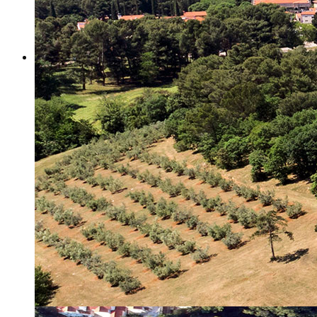
Misija i vizija
Upravno Vijeće
Rad Upravnog vijeća
Znanstveno Vijeće
Rad Znanstvenog vijeća
Etičko povjerenstvo
Etički kodeks
Financiranje
Proračun
Potpore
PROGRAMSKO FINANCIRANJE
Izvještavanje po uredbi
Projekti Instituta
Dialogue4Tourism
REVIVE
WASTEREDUCE
MITOMED+
WINTERMED
CASTWATER
INHERIT
CONSUMLESS PLUS