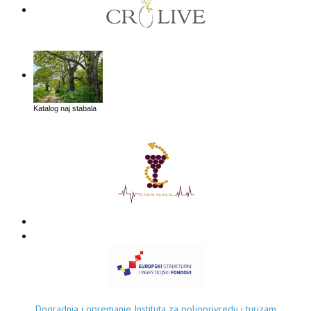
Katalog naj stabala
Dogradnja i opremanje Instituta za poljoprivredu i turizam