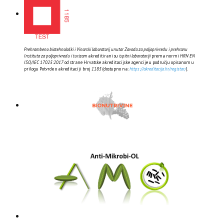
Prehrambeno biotehnološki i Vinarski laboratorij unutar Zavoda za poljoprivredu i prehranu
Instituta za poljoprivredu i turizam
akreditirani su
ispitni laboratoriji
prema normi
HRN EN
ISO/IEC 17025:2017
od strane Hrvatske akreditacijske agencije u području opisanom u
prilogu Potvrde o akreditaciji broj
1185
(dostupno na:
https://akreditacija.hr/registar/
).