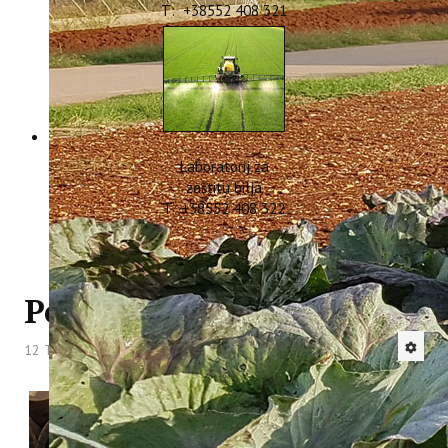
T: +38552 408 321
Laboratorij za
zaštitu bilja
T: +38552 408 322
Podrum minivinifikacije
12 Travanj 2013
Hitova: 13431