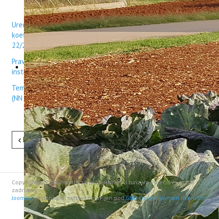
Uredba o nazivima radnih mjesta, uvjetima za raspored i
koeficijentima za obračun plaće u javnim službama (NN
22/2024)
Pravilnik o osnovama financiranja znanstveno istraživačkih
instituta
(„Narodne novine“ 38/97 i 28/99)
Temeljni kolektivni ugovor za zaposlenike u javnim službama
(NN 29/2024)
Pret
Sljedeće
Copyright © 2026 Institut za poljoprivredu i turizam Poreč. Sva prava
zadržana.
Joomla!
je slobodan softver objavljen pod
GNU Općom javnom licencom.