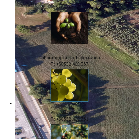
IstraOILFest
ARHIVA PROJEKATA
IstraECOinclusive
Izdavačka djelatnost
Izbor u znanstvena zvanja
Dokumenti
Statut
Strategija
Laboratorij za tlo, biljku i vodu
CIP
T: +38552 408 337
Pravo na pristup informacijama
Zaštita osobnih podataka
Godišnji izvještaj
Javna nabava
Natječaji za radna mjesta
Zakonodavni okvir
Akti Instituta
Vinarski laboratorij
Linkovi
T: +38552 408 331
Kontakt
webmail
Popularizacija znanosti