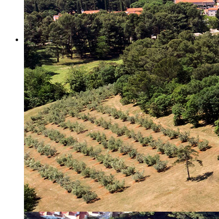
Misija i vizija
Upravno Vijeće
Rad Upravnog vijeća
Znanstveno Vijeće
Rad Znanstvenog vijeća
Etičko povjerenstvo
Etički kodeks
Financiranje
Proračun
Potpore
PROGRAMSKO FINANCIRANJE
Izvještavanje po uredbi
Projekti Instituta
Dialogue4Tourism
REVIVE
WASTEREDUCE
MITOMED+
WINTERMED
CASTWATER
INHERIT
CONSUMLESS PLUS