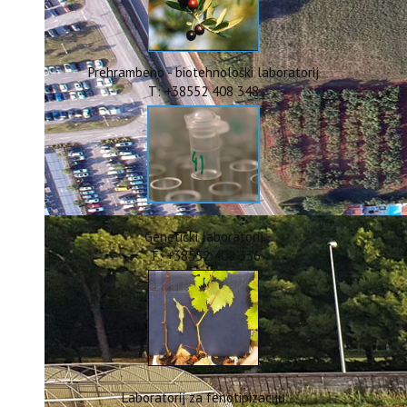
ERASMUS+
HyPro4ST
DIGIAGRI
GreenTea
Prehrambeno - biotehnološki laboratorij
CIRCOLIVE
T: +38552 408 348
Genetički laboratorij
T: +38552 408 336
Laboratorij za fenotipizaciju