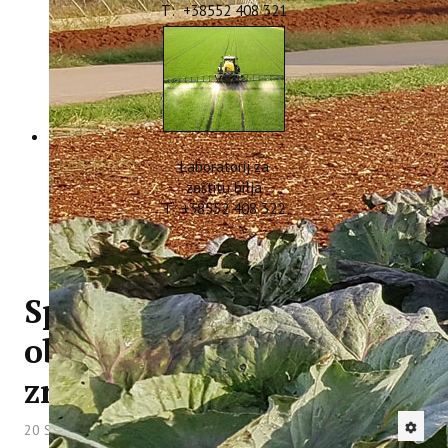
T: +38552 408 321
Laboratorij za
zaštitu bilja
T: +38552 408 322
Spajanje velikih
obljetnica i zanimljivo
znanstveno predavanje
20 Svibanj 2025
Hitova: 1126