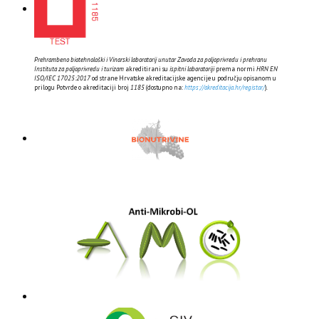
Prehrambeno biotehnološki i Vinarski laboratorij unutar Zavoda za poljoprivredu i prehranu
Instituta za poljoprivredu i turizam
akreditirani su
ispitni laboratoriji
prema normi
HRN EN
ISO/IEC 17025:2017
od strane Hrvatske akreditacijske agencije u području opisanom u
prilogu Potvrde o akreditaciji broj
1185
(dostupno na:
https://akreditacija.hr/registar/
).