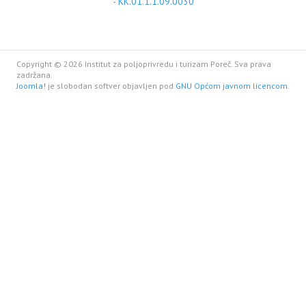
- KK.01.1.1.09.0030
Copyright © 2026 Institut za poljoprivredu i turizam Poreč. Sva prava
zadržana.
Joomla!
je slobodan softver objavljen pod
GNU Općom javnom licencom.