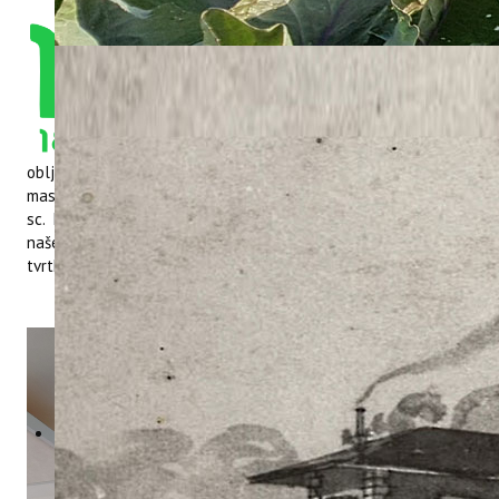
U petak 16.05.2025. godine, je
naš kolega dr. sc. Nikola Major
održao zanimljivu
prezentaciju na SHIMADZU
kongresu, organiziranom
povodom njihove 150.
obljetnice. Naslov prezentacije je bio "Napredne tehnike
masene spektrometrije u analizama biljnog materijala", a dr.
sc. Nikola Major je lijepo spojio 150. obljetnicu postojanja
našeg Instituta s obljetnicom također velikog postojanja
tvrtke SHIMADZU