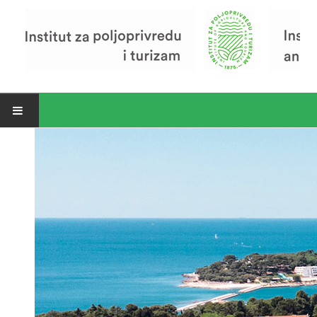
Open menu
Vijesti
Riječ ravnatelja
O Institutu
Povijest Instituta
Organizacija
Zavod za poljoprivredu i prehranu
Zavod za ekonomiku i razvoj poljoprivrede
Zavod za turizam
Pokusno poljoprivredno imanje
Zaposlenici
Euraxess