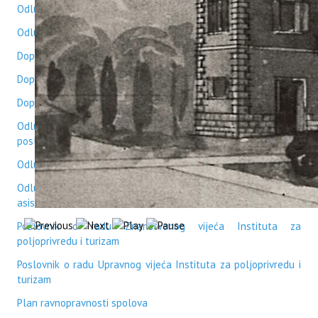
Odluka o proceduri vođenja komercijalnih projekata
Odluke o vrednovanju doprinosa istraživača 2015 - 2022
Dopuna Odluke o vrednovanju doprinosa istraživača 2023
Dopuna Odluke o vrednovanju doprinosa istraživača 2024.
Dopuna Odluke o vrednovanju doprinosa istraživača 2025.
Odluka o raspodjeli financijskih sredstava od komercijalnih
poslova
Odluka - Procedure organiziranja radnih aktivnosti na imanju
Odluka o kriterijim za izbor na suradničko radno mjesto
asistent
Poslovnik o radu Znanstvenog vijeća Instituta za
poljoprivredu i turizam
Poslovnik o radu Upravnog vijeća Instituta za poljoprivredu i
turizam
Plan ravnopravnosti spolova