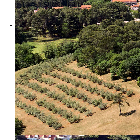
Misija i vizija
Upravno Vijeće
Rad Upravnog vijeća
Znanstveno Vijeće
Rad Znanstvenog vijeća
Etičko povjerenstvo
Etički kodeks
Financiranje
Proračun
Potpore
PROGRAMSKO FINANCIRANJE
Izvještavanje po uredbi
Projekti Instituta
Dialogue4Tourism
REVIVE
WASTEREDUCE
MITOMED+
WINTERMED
CASTWATER
INHERIT
CONSUMLESS PLUS