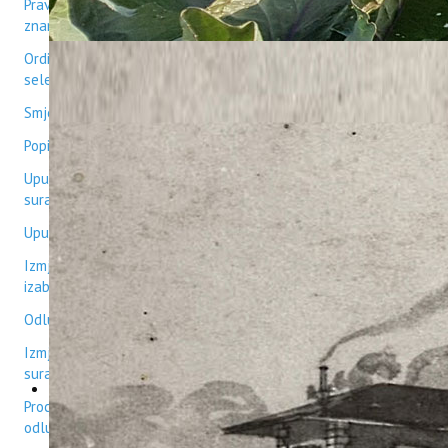
Pravilnik o dodatnim kriterijima za izbor i reizbor na
znanstvena, suradnička i stručna radna mjesta 2025
Ordinance on additional criteria for selection and re-
selection to scientific, associate, and expert positions 2025
Smjernice upravljanja intelektualnim vlasništvom
Popis dokumentarnog gradiva s rokovima čuvanja
Uputa o provođenju izbora predstavnika osoba izabranih na
suradnička radna mjesta u Znanstveno vijeće
Uputa o postupku izbora i radu članova Etičkog povjerenstva
Izmjena upute o provođenju izbora predstavnika osoba
izabranih na suradnička radna mjesta u Znanstveno vijeće
Odluka o osnivanju arhive provedenih projekata
Izmjena Odluke o izboru predstavnika osoba izabranih na
suradnička radna mjesta u Znanstveno vijeće
Procedura zaprimanja, provjere i plaćanja računa (Dopuna
odluke)