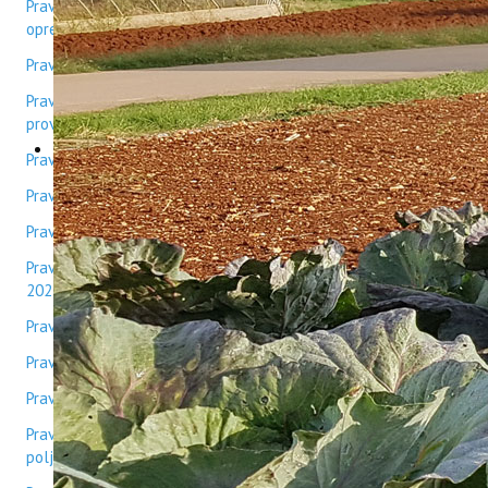
Pravilnik o uporabi osobnih zaštitnih sredstava i zaštitne
opreme
Pravilnik o raspisivanju i provedbi javnih natječaja
Pravilnik o izmjenama i dopunama pravilnika o raspisivanju i
provedbi javnih natječaja
Pravilnik o zaštiti od požara
Pravilnik o nagrađivanju
Pravilnik o nagrađivanju - Izmjene 2016
Pravilnik o izmjenama i dopunama Pravilnika o nagrađivanju
2022
Pravilnik o stegovnoj odgovornosti
Pravilnik o izdavačkoj djelatnosti
Pravilnik o radu Tehnologijsko razvojnog centra
Pravilnik o upravljanju intelektualnim vlasništvom Instituta za
poljoprivredu i turizam