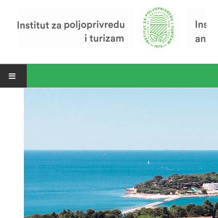
Open menu
Vijesti
Riječ ravnatelja
O Institutu
Povijest Instituta
Organizacija
Zavod za poljoprivredu i prehranu
Zavod za ekonomiku i razvoj poljoprivrede
Zavod za turizam
Pokusno poljoprivredno imanje
Zaposlenici
Euraxess