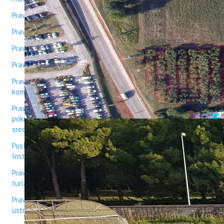
ERASMUS+
Pravilnik o zaštiti na radu
HyPro4ST
DIGIAGRI
Pravilnik o dodatnim uvjetima za izbor na radna mjesta
GreenTea
Pravilnik o službenim putovanjima
CIRCOLIVE
Pravilnik o videonadzoru
Pravilnik o korištenju računalnog sustava i drugih sredstava
komunikacije
Pravilnik o uvjetima korištenja službenog vozila, usluga
pokretne telefonije, prijenosne informatičke opreme i
sredstava reprezentacije
Poslovnik o izmjenama i dopunama rada Upravog vijeća
Instituta za poljoprivredu i turizam
Pravilnik o unutarnjem ustroju Instituta za poljoprivredu i
turizam - Bazni 2008
Pravilnik o izmjenama i dopunama Pravilnika o unutarnjem
ustrojstvu Instituta za poljoprivredu i turizam