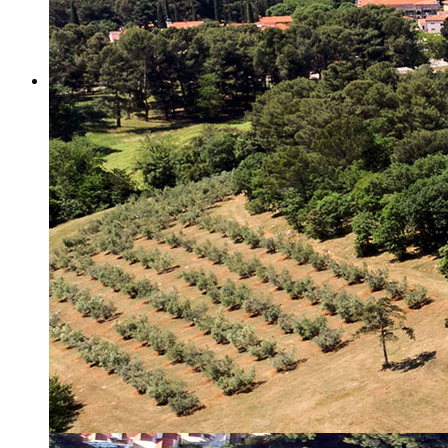
Misija i vizija
Upravno Vijeće
Rad Upravnog vijeća
Znanstveno Vijeće
Rad Znanstvenog vijeća
Etičko povjerenstvo
Etički kodeks
Financiranje
Proračun
Potpore
PROGRAMSKO FINANCIRANJE
Izvještavanje po uredbi
Projekti Instituta
Dialogue4Tourism
REVIVE
WASTEREDUCE
MITOMED+
WINTERMED
CASTWATER
INHERIT
CONSUMLESS PLUS