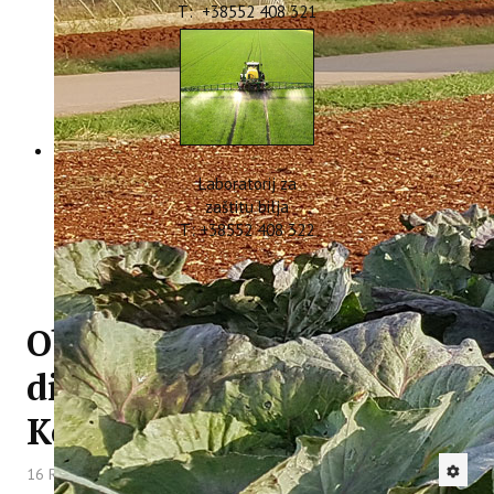
T: +38552 408 321
Laboratorij za
zaštitu bilja
T: +38552 408 322
Obrana doktorske
disertacije - dr.sc. Laura
Košćak
16 Rujan 2025
Hitova: 1120