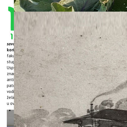
Čestitamo našoj doktorandici
Lauri Košćak na uspješnoj
obrani doktorske disertacije
naslova
„Osjetljivost
hrvatskih autohtonih sorti
masline na
Pseudomonas
savastanoi
pv.
savastanoi
i mogućnosti kontrole
korištenjem bioaktivnih spojeva“
na Agronomskom
fakultetu Sveučilišta u Zagrebu i stjecanje akademskog
stupnja doktorice znanosti. Doktorski je rad financiran u okviru
Uspostavnog istraživačkog projekta Hrvatske zaklade za
znanost „Prirodni bioaktivni spojevi kao izvor potencijalnih
antimikrobnih tvari u suzbijanju bakterijskih i drugih gljivičnih
patogena masline“ (Anti-Mikrobi-OL UIP-2020-02-7413), a
voditeljica projekta bila je: dr. sc. Sara Godena. Novoj doktorici
želimo sve najbolje u daljnjem znanstveno istraživačkom radu
u ovom zanimljivom istraživačkom području.