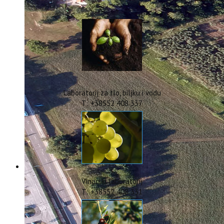
IstraOILFest
ARHIVA PROJEKATA
IstraECOinclusive
Izdavačka djelatnost
Izbor u znanstvena zvanja
Dokumenti
Statut
Strategija
Laboratorij za tlo, biljku i vodu
CIP
T: +38552 408 337
Pravo na pristup informacijama
Zaštita osobnih podataka
Godišnji izvještaj
Javna nabava
Natječaji za radna mjesta
Zakonodavni okvir
Akti Instituta
Vinarski laboratorij
Linkovi
T: +38552 408 331
Kontakt
webmail
Popularizacija znanosti