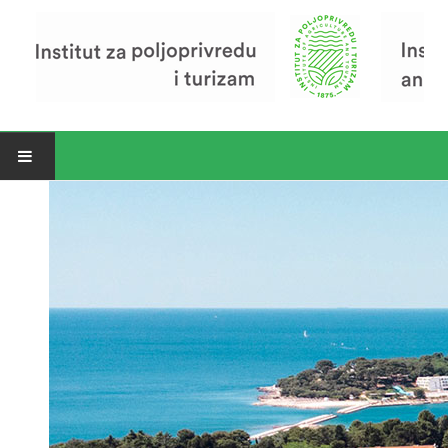
Open menu
Vijesti
Riječ ravnatelja
O Institutu
Povijest Instituta
Organizacija
Zavod za poljoprivredu i prehranu
Zavod za ekonomiku i razvoj poljoprivrede
Zavod za turizam
Pokusno poljoprivredno imanje
Zaposlenici
Euraxess