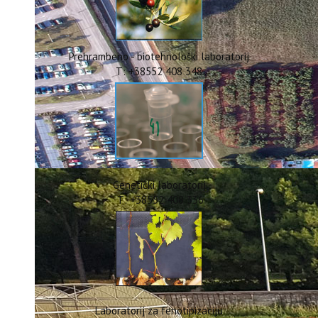
ERASMUS+
HyPro4ST
DIGIAGRI
GreenTea
Prehrambeno - biotehnološki laboratorij
CIRCOLIVE
T: +38552 408 348
Genetički laboratorij
T: +38552 408 336
Laboratorij za fenotipizaciju