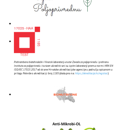
Prehrambeno biotehnološki i Vinarski laboratorij unutar Zavoda za poljoprivredu i prehranu
Instituta za poljoprivredu i turizam
akreditirani su
ispitni laboratoriji
prema normi
HRN EN
ISO/IEC 17025:2017
od strane Hrvatske akreditacijske agencije u području opisanom u
prilogu Potvrde o akreditaciji broj
1185
(dostupno na:
https://akreditacija.hr/registar/
).