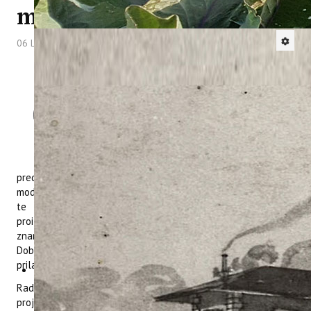
maslinarstva
06 Listopad 2025
Hitova: 830
U Institutu za poljoprivredu i turizam
u Poreču 30. rujna 2025. godine
održana je radionica projekta
CIRCOLIVE
, posvećena razvoju
kružnih poslovnih modela za
valorizaciju nusproizvoda u sektoru
maslinarstva. Cilj radionice bio je
predstaviti početne nacrte holističkih kružnih poslovnih
modela za valorizaciju nusproizvoda iz maslinarskog sektora
te ih validirati kroz interakciju s lokalnim dionicima –
proizvođačima, mikro, malim i srednjim poduzećima,
znanstvenicima te predstavnicima lokalne samouprave.
Dobiveni komentari i prijedlozi poslužit će za daljnju reviziju i
prilagodbu modela stvarnim potrebama sektora.
Radionicu je otvorila dr. sc. Karolina Brkić Bubola, voditeljica
projekta u Institutu, koja je okupljenima predstavila ciljeve