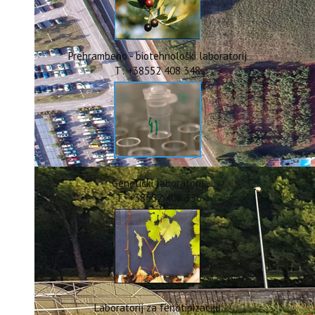
ERASMUS+
HyPro4ST
DIGIAGRI
GreenTea
Prehrambeno - biotehnološki laboratorij
CIRCOLIVE
T: +38552 408 348
Genetički laboratorij
T: +38552 408 336
Laboratorij za fenotipizaciju