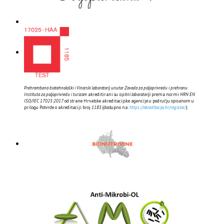
Prehrambeno biotehnološki i Vinarski laboratorij unutar Zavoda za poljoprivredu i prehranu
Instituta za poljoprivredu i turizam
akreditirani su
ispitni laboratoriji
prema normi
HRN EN
ISO/IEC 17025:2017
od strane Hrvatske akreditacijske agencije u području opisanom u
prilogu Potvrde o akreditaciji broj
1185
(dostupno na:
https://akreditacija.hr/registar/
).