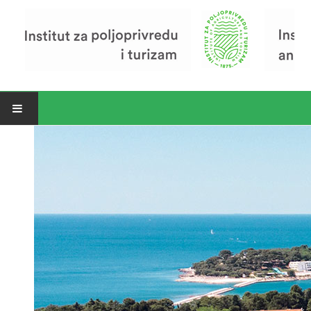
Open menu
Vijesti
Riječ ravnatelja
O Institutu
Povijest Instituta
Organizacija
Zavod za poljoprivredu i prehranu
Zavod za ekonomiku i razvoj poljoprivrede
Zavod za turizam
Pokusno poljoprivredno imanje
Zaposlenici
Euraxess