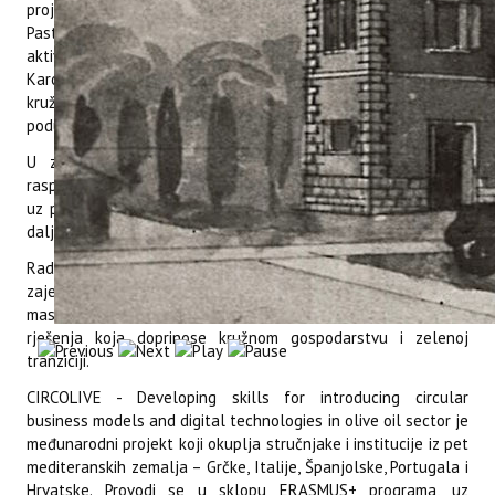
projekta i svrhu događanja. Nakon uvodnog izlaganja, Iva
Pastor održala je prezentaciju o dosad provedenim
aktivnostima i rezultatima Radnog paketa 3, dok je dr. sc.
Karolina Brkić Bubola predstavila predložene holističke
kružne poslovne modele prilagođene mikro, malim i srednjim
poduzećima u Hrvatskoj.
U završnom dijelu radionice sudionici su kroz otvorenu
raspravu iznijeli svoja mišljenja, iskustva i prijedloge vezane
uz predložene modele, čime su značajno doprinijeli njihovom
daljnjem unaprjeđenju.
Radionica je pokazala važnost suradnje između znanstvene
zajednice i gospodarstva u poticanju održivosti i inovacija u
maslinarskom sektoru te potvrdila interes dionika za razvoj
rješenja koja doprinose kružnom gospodarstvu i zelenoj
tranziciji.
CIRCOLIVE - Developing skills for introducing circular
business models and digital technologies in olive oil sector je
međunarodni projekt koji okuplja stručnjake i institucije iz pet
mediteranskih zemalja – Grčke, Italije, Španjolske, Portugala i
Hrvatske. Provodi se u sklopu ERASMUS+ programa, uz