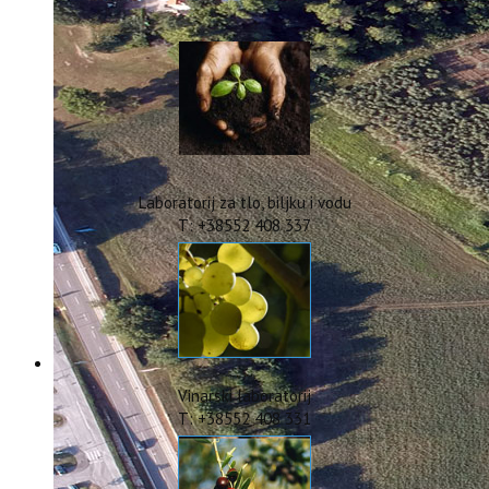
IstraOILFest
ARHIVA PROJEKATA
IstraECOinclusive
Izdavačka djelatnost
Izbor u znanstvena zvanja
Dokumenti
Statut
Strategija
Laboratorij za tlo, biljku i vodu
CIP
T: +38552 408 337
Pravo na pristup informacijama
Zaštita osobnih podataka
Godišnji izvještaj
Javna nabava
Natječaji za radna mjesta
Zakonodavni okvir
Akti Instituta
Vinarski laboratorij
Linkovi
T: +38552 408 331
Kontakt
webmail
Popularizacija znanosti