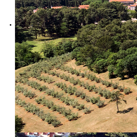
Misija i vizija
Upravno Vijeće
Rad Upravnog vijeća
Znanstveno Vijeće
Rad Znanstvenog vijeća
Etičko povjerenstvo
Etički kodeks
Financiranje
Proračun
Potpore
PROGRAMSKO FINANCIRANJE
Izvještavanje po uredbi
Projekti Instituta
Dialogue4Tourism
REVIVE
WASTEREDUCE
MITOMED+
WINTERMED
CASTWATER
INHERIT
CONSUMLESS PLUS