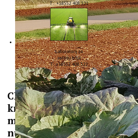
T: +38552 408 321
Laboratorij za
zaštitu bilja
T: +38552 408 322
CIRCOLIVE radionica o
kružnim poslovnim
modelima za valorizaciju
nusproizvoda u sektoru