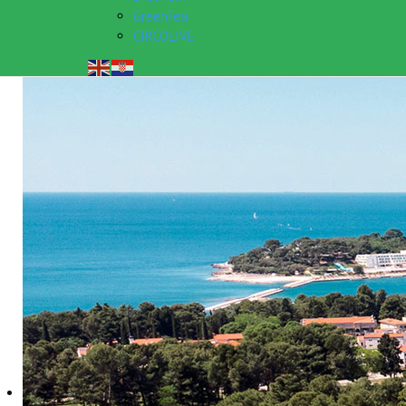
GreenTea
CIRCOLIVE