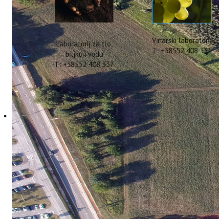
Vinarski laboratorij
Laboratorij za tlo,
T: +38552 408 331
biljku i vodu
T: +38552 408 337
Tretiranje maslina zaš
03 Studeni 2025
Hitova: 647
Djelatnici pokusnog 
vremenu od 11:30 – 13
su stabla masline. U
Pret