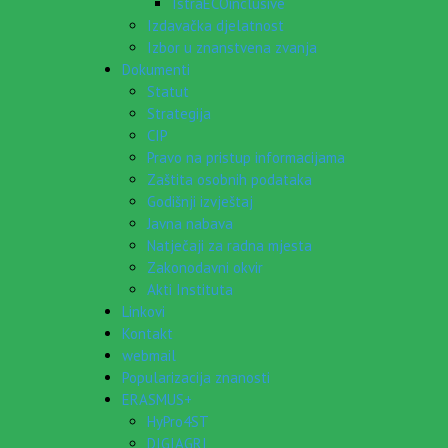
IstraECOinclusive
Izdavačka djelatnost
Izbor u znanstvena zvanja
Dokumenti
Statut
Strategija
CIP
Pravo na pristup informacijama
Zaštita osobnih podataka
Godišnji izvještaj
Javna nabava
Natječaji za radna mjesta
Zakonodavni okvir
Akti Instituta
Linkovi
Kontakt
webmail
Popularizacija znanosti
ERASMUS+
HyPro4ST
DIGIAGRI