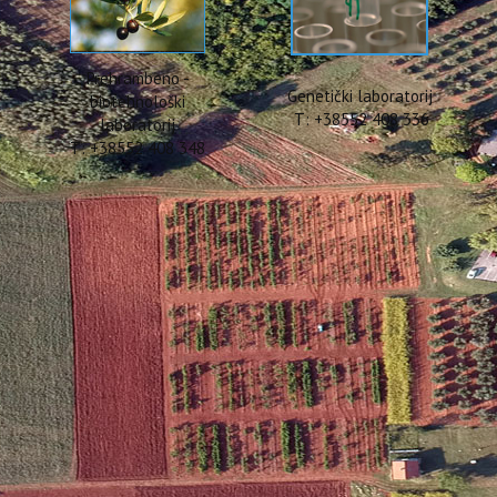
Prehrambeno -
Genetički laboratorij
biotehnološki
T: +38552 408 336
laboratorij
T: +38552 408 348
titnim sredstvima - Obavijest
poljoprivrednog imanja Instituta za poljoprivredu i turizam će od
:00 sati, obavljati tretiranje
sredstvima za zaštitu bilja
u krugu Ima
 slučaju lošeg vremena tretiranje se odgađa do daljnjeg.