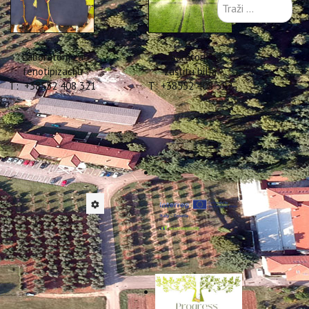
Traži
...
Laboratorij za
Laboratorij za
fenotipizaciju
zaštitu bilja
T: +38552 408 321
T: +38552 408 322
 29.10. do 5.11. 2025 u
nja.
Predmet tretiranja
Sljedeće