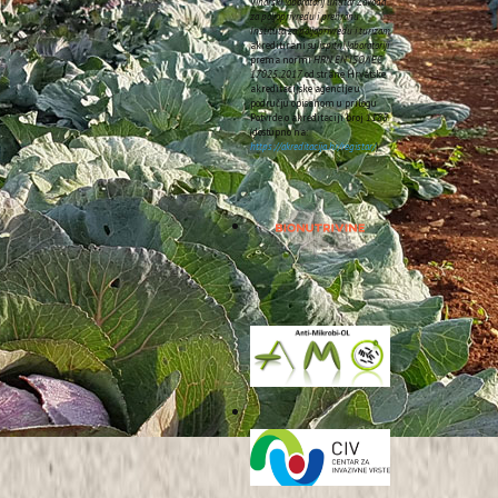
Vinarski laboratorij unutar Zavoda
za poljoprivredu i prehranu
Instituta za poljoprivredu i turizam
akreditirani su
ispitni laboratoriji
prema normi
HRN EN ISO/IEC
17025:2017
od strane Hrvatske
akreditacijske agencije u
području opisanom u prilogu
Potvrde o akreditaciji broj
1185
(dostupno na:
https://akreditacija.hr/registar/
).