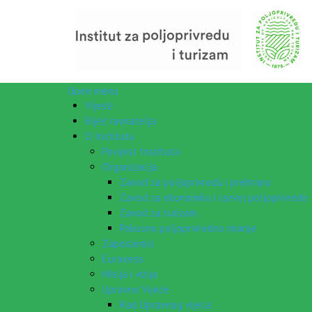
Open menu
Vijesti
Riječ ravnatelja
O Institutu
Povijest Instituta
Organizacija
Zavod za poljoprivredu i prehranu
Zavod za ekonomiku i razvoj poljoprivrede
Zavod za turizam
Pokusno poljoprivredno imanje
Zaposlenici
Euraxess
Misija i vizija
Upravno Vijeće
Rad Upravnog vijeća