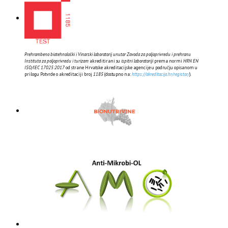
Prehrambeno biotehnološki i Vinarski laboratorij unutar Zavoda za poljoprivredu i prehranu
Instituta za poljoprivredu i turizam
akreditirani su
ispitni laboratoriji
prema normi
HRN EN
ISO/IEC 17025:2017
od strane Hrvatske akreditacijske agencije u području opisanom u
prilogu Potvrde o akreditaciji broj
1185
(dostupno na:
https://akreditacija.hr/registar/
).