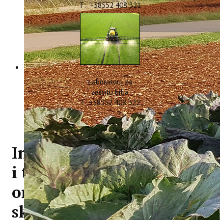
T: +38552 408 321
Laboratorij za
zaštitu bilja
T: +38552 408 322
Institut za poljoprivredu
i turizam poziva na
online događanja u
sklopu Interreg Euro-