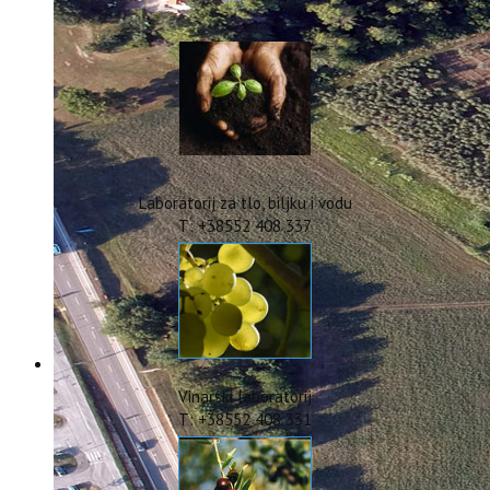
IstraOILFest
ARHIVA PROJEKATA
IstraECOinclusive
Izdavačka djelatnost
Izbor u znanstvena zvanja
Dokumenti
Statut
Strategija
Laboratorij za tlo, biljku i vodu
CIP
T: +38552 408 337
Pravo na pristup informacijama
Zaštita osobnih podataka
Godišnji izvještaj
Javna nabava
Natječaji za radna mjesta
Zakonodavni okvir
Akti Instituta
Vinarski laboratorij
Linkovi
T: +38552 408 331
Kontakt
webmail
Popularizacija znanosti