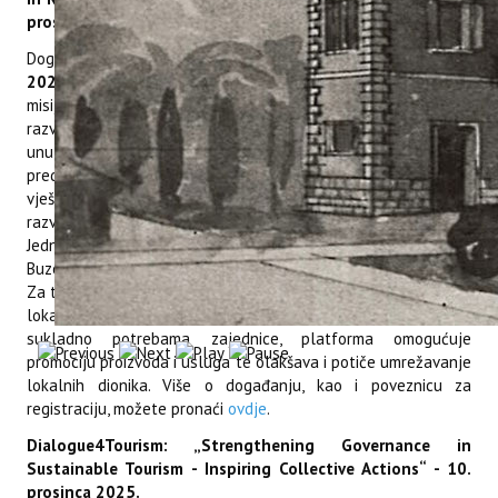
prosinca 2025.
Događanje u sklopu projekta
REVIVE
održat će se
9. prosinca
2025. godine od 10:00 do 11:30
. Projekt REVIVE dio je
misije Inovativna održiva ekonomija, a njegov je glavni cilj
razvijanje poslovnih modela koji doprinose revitalizaciji
unutrašnjosti Mediterana. Tijekom događanja bit će ukratko
predstavljen pregled EU inicijativa za poticanje digitalnih
vještina u ruralnim područjima, kao i inovativna rješenja
razvijena na pilot područjima u sedam mediteranskih zemalja.
Jedno od pilot područja nalazi se u Istri, a obuhvaća Grad
Buzet te općine Cerovlje, Lanišće, Lupoglav i Oprtalj-Portole.
Za to je područje Institut za poljoprivredu i turizam zajedno s
lokalnim dionicima razvio REVIVE web platformu. Kreirana
sukladno potrebama zajednice, platforma omogućuje
promociju proizvoda i usluga te olakšava i potiče umrežavanje
lokalnih dionika. Više o događanju, kao i poveznicu za
registraciju, možete pronaći
ovdje
.
Dialogue4Tourism: „Strengthening Governance in
Sustainable Tourism - Inspiring Collective Actions“ - 10.
prosinca 2025.