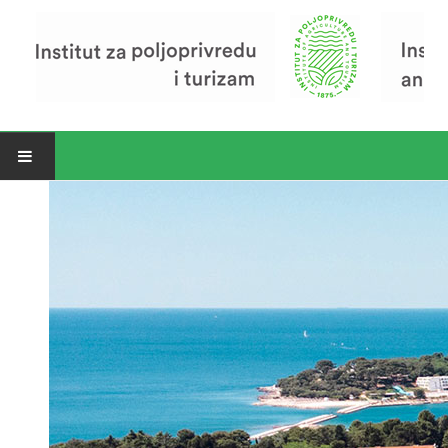
Open menu
Vijesti
Riječ ravnatelja
O Institutu
Povijest Instituta
Organizacija
Zavod za poljoprivredu i prehranu
Zavod za ekonomiku i razvoj poljoprivrede
Zavod za turizam
Pokusno poljoprivredno imanje
Zaposlenici
Euraxess