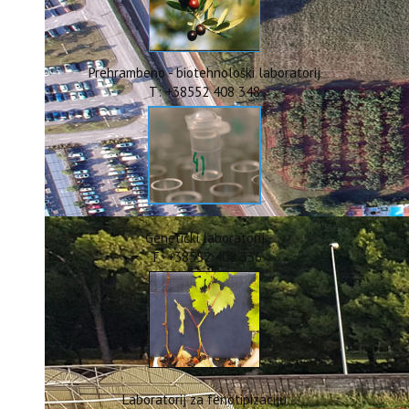
ERASMUS+
HyPro4ST
DIGIAGRI
GreenTea
Prehrambeno - biotehnološki laboratorij
CIRCOLIVE
T: +38552 408 348
Genetički laboratorij
T: +38552 408 336
Laboratorij za fenotipizaciju