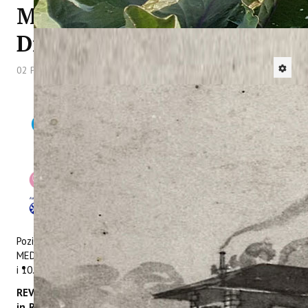
MED projekata REVIVE i
Dialogue4Tourism
02 Prosinac 2025
Hitova: 1123
Pozivamo vas na online događanja u sklopu Interreg Euro-
MED projekata REVIVE i Dialogue4Tourism koji će se održati 9.
i 10. prosinca 2025. godine.
REVIVE: „Strengthening Digital Skills and Digitalization
in Rural Areas: Learning from the REVIVE experiences“ - 9.