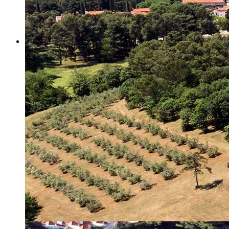
Misija i vizija
Upravno Vijeće
Rad Upravnog vijeća
Znanstveno Vijeće
Rad Znanstvenog vijeća
Etičko povjerenstvo
Etički kodeks
Financiranje
Proračun
Potpore
PROGRAMSKO FINANCIRANJE
Izvještavanje po uredbi
Projekti Instituta
Dialogue4Tourism
REVIVE
WASTEREDUCE
MITOMED+
WINTERMED
CASTWATER
INHERIT
CONSUMLESS PLUS