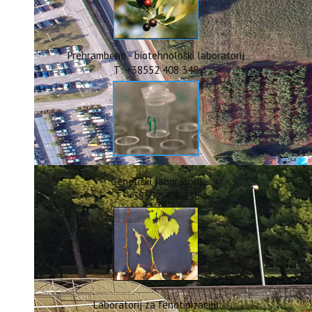
ERASMUS+
HyPro4ST
DIGIAGRI
GreenTea
Prehrambeno - biotehnološki laboratorij
CIRCOLIVE
T: +38552 408 348
Genetički laboratorij
T: +38552 408 336
Laboratorij za fenotipizaciju