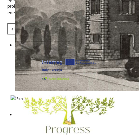
proizvodnje i maksimizirajući profit od proizvodnje električne
energije.
Pret
Sljedeće