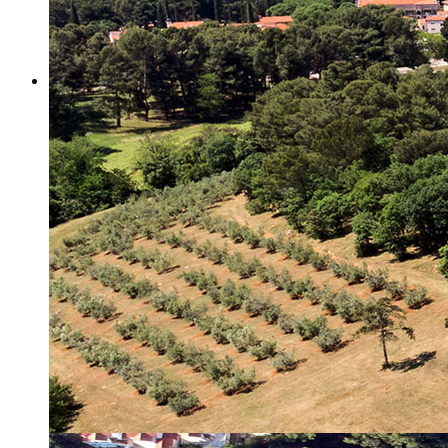
Misija i vizija
Upravno Vijeće
Rad Upravnog vijeća
Znanstveno Vijeće
Rad Znanstvenog vijeća
Etičko povjerenstvo
Etički kodeks
Financiranje
Proračun
Potpore
PROGRAMSKO FINANCIRANJE
Izvještavanje po uredbi
Projekti Instituta
Dialogue4Tourism
REVIVE
WASTEREDUCE
MITOMED+
WINTERMED
CASTWATER
INHERIT
CONSUMLESS PLUS