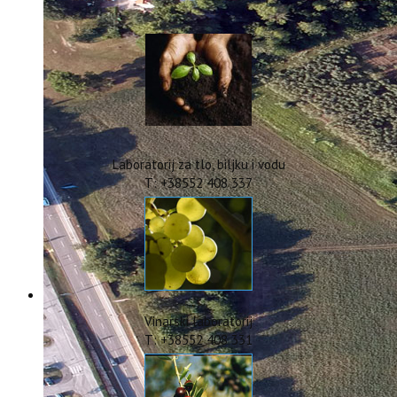
IstraOILFest
ARHIVA PROJEKATA
IstraECOinclusive
Izdavačka djelatnost
Izbor u znanstvena zvanja
Dokumenti
Statut
Strategija
Laboratorij za tlo, biljku i vodu
CIP
T: +38552 408 337
Pravo na pristup informacijama
Zaštita osobnih podataka
Godišnji izvještaj
Javna nabava
Natječaji za radna mjesta
Zakonodavni okvir
Akti Instituta
Vinarski laboratorij
Linkovi
T: +38552 408 331
Kontakt
webmail
Popularizacija znanosti