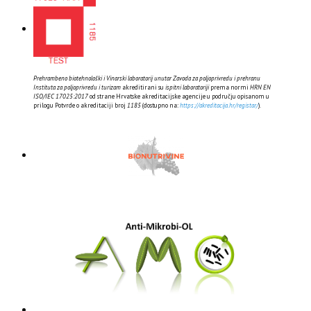
Prehrambeno biotehnološki i Vinarski laboratorij unutar Zavoda za poljoprivredu i prehranu
Instituta za poljoprivredu i turizam
akreditirani su
ispitni laboratoriji
prema normi
HRN EN
ISO/IEC 17025:2017
od strane Hrvatske akreditacijske agencije u području opisanom u
prilogu Potvrde o akreditaciji broj
1185
(dostupno na:
https://akreditacija.hr/registar/
).