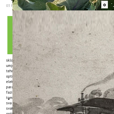
03 Prosinac 2025
Hitova: 928
Na institutu je ugovoren jedan
zanimljiv i inovativan projekt kojim će
se dodano istaknuti bogato znanje
naših znanstvenika.
Projekt Održiva
berba uz solarnu optimizaciju /
Sustainable Harvest and Solar
Optimization - SHADOW
. Ovaj
projekt ima za cilj razviti automatski
sklopivi ASE (AgroSunčane Elektrane) sustav, koji će koristiti
umjetnu inteligenciju (AI) i Internet of Things (IoT)
tehnologije i prikupljene podatke o okolišnim uvjetima kako bi
optimizirao apsorpciju svjetlosne energije za proizvodnju
električne energije (EE) u pokusnom vinogradu. Mnogi
parametri utječu na dizajn same agrosunčane elektrane u
fazi planiranja, te posljedično u fazi eksploatacije. Sukladno
tome, od izrazite je važnosti u procesu planiranja sagledati
sva ograničenja te proces optimizirati kako bi se kasnije
svakodnevni rad sunčane elektrane mogao koristiti na
optimalan način uvažavajući sva ograničenja poljoprivredne