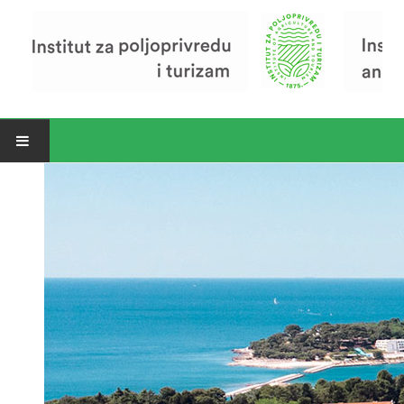
Open menu
Vijesti
Riječ ravnatelja
O Institutu
Povijest Instituta
Organizacija
Zavod za poljoprivredu i prehranu
Zavod za ekonomiku i razvoj poljoprivrede
Zavod za turizam
Pokusno poljoprivredno imanje
Zaposlenici
Euraxess