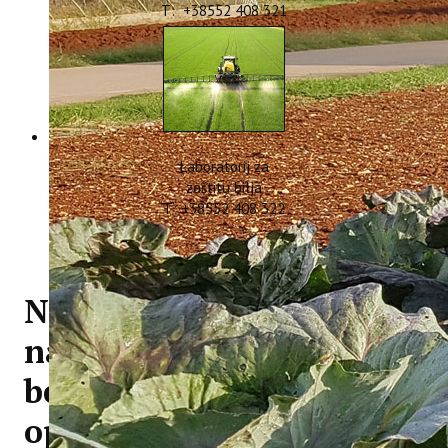
T: +38552 408 321
Laboratorij za
zaštitu bilja
T: +38552 408 322
Novi zanimljivi projekt
na Institutu - Održiva
berba uz solarnu
optimizaciju - SHADOW