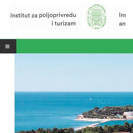
Open menu
Vijesti
Riječ ravnatelja
O Institutu
Povijest Instituta
Organizacija
Zavod za poljoprivredu i prehranu
Zavod za ekonomiku i razvoj poljoprivrede
Zavod za turizam
Pokusno poljoprivredno imanje
Zaposlenici
Euraxess