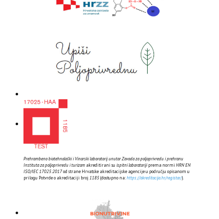
Prehrambeno biotehnološki i Vinarski laboratorij unutar Zavoda za poljoprivredu i prehranu
Instituta za poljoprivredu i turizam
akreditirani su
ispitni laboratoriji
prema normi
HRN EN
ISO/IEC 17025:2017
od strane Hrvatske akreditacijske agencije u području opisanom u
prilogu Potvrde o akreditaciji broj
1185
(dostupno na:
https://akreditacija.hr/registar/
).