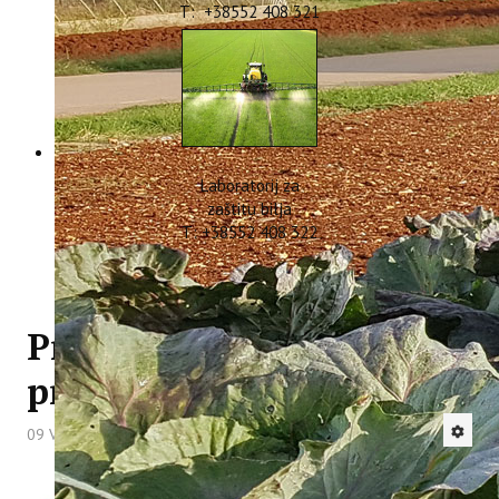
T: +38552 408 321
Laboratorij za
zaštitu bilja
T: +38552 408 322
Pročitajte deseti bilten
projekta WASTEREDUCE
09 Veljača 2026
Hitova: 787
Institut za poljoprivredu i