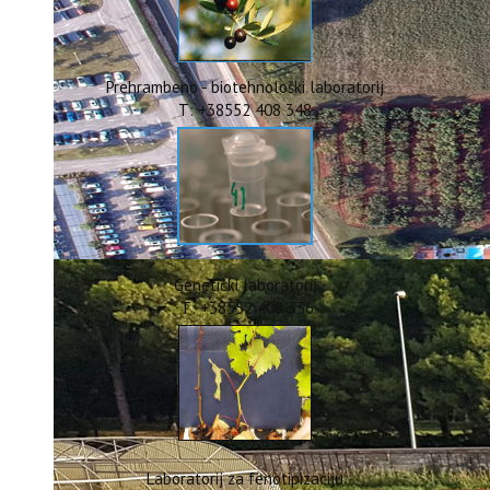
ERASMUS+
HyPro4ST
DIGIAGRI
GreenTea
Prehrambeno - biotehnološki laboratorij
CIRCOLIVE
T: +38552 408 348
Genetički laboratorij
T: +38552 408 336
Laboratorij za fenotipizaciju