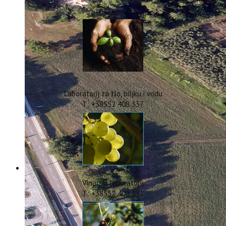
IstraOILFest
ARHIVA PROJEKATA
IstraECOinclusive
Izdavačka djelatnost
Izbor u znanstvena zvanja
Dokumenti
Statut
Strategija
Laboratorij za tlo, biljku i vodu
CIP
T: +38552 408 337
Pravo na pristup informacijama
Zaštita osobnih podataka
Godišnji izvještaj
Javna nabava
Natječaji za radna mjesta
Zakonodavni okvir
Akti Instituta
Vinarski laboratorij
Linkovi
T: +38552 408 331
Kontakt
webmail
Popularizacija znanosti