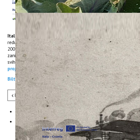
turizam kao vodeći partner
na projektu prekogranične
suradnje u okviru Europske
teritorijalne
suradnje
INTERREG VI-A
Italija – Hrvatska 2021.-2027
.
naslova „Integrated waste
reduction strategies and solutions in protected and Natura
2000 areas“ objavljuje deseti bilten projekta. Pročitajte
zanimljivosti koje su se odvile tijekom radnih aktivnosti, a zbir
svih događanja možete pročitati na
službenoj stranici
projekta
Bilten -
10
Pret
Sljedeće