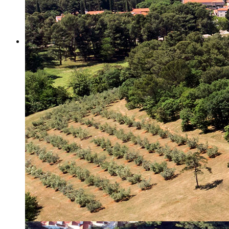
Misija i vizija
Upravno Vijeće
Rad Upravnog vijeća
Znanstveno Vijeće
Rad Znanstvenog vijeća
Etičko povjerenstvo
Etički kodeks
Financiranje
Proračun
Potpore
PROGRAMSKO FINANCIRANJE
Izvještavanje po uredbi
Projekti Instituta
Dialogue4Tourism
REVIVE
WASTEREDUCE
MITOMED+
WINTERMED
CASTWATER
INHERIT
CONSUMLESS PLUS