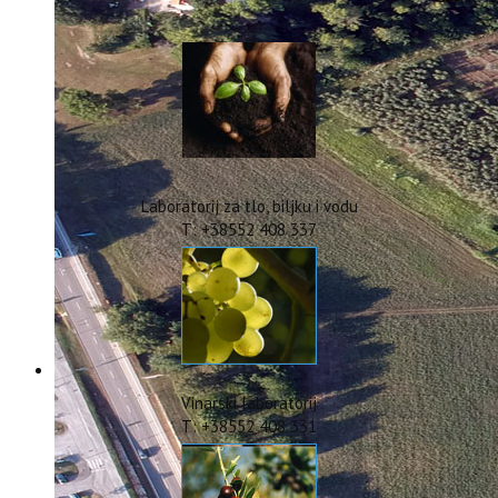
IstraOILFest
ARHIVA PROJEKATA
IstraECOinclusive
Izdavačka djelatnost
Izbor u znanstvena zvanja
Dokumenti
Statut
Strategija
Laboratorij za tlo, biljku i vodu
CIP
T: +38552 408 337
Pravo na pristup informacijama
Zaštita osobnih podataka
Godišnji izvještaj
Javna nabava
Natječaji za radna mjesta
Zakonodavni okvir
Akti Instituta
Vinarski laboratorij
Linkovi
T: +38552 408 331
Kontakt
webmail
Popularizacija znanosti