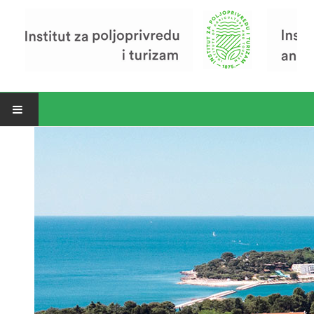
Open menu
Vijesti
Riječ ravnatelja
O Institutu
Povijest Instituta
Organizacija
Zavod za poljoprivredu i prehranu
Zavod za ekonomiku i razvoj poljoprivrede
Zavod za turizam
Pokusno poljoprivredno imanje
Zaposlenici
Euraxess