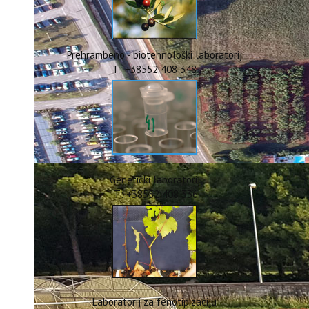
ERASMUS+
HyPro4ST
DIGIAGRI
GreenTea
Prehrambeno - biotehnološki laboratorij
CIRCOLIVE
T: +38552 408 348
Genetički laboratorij
T: +38552 408 336
Laboratorij za fenotipizaciju