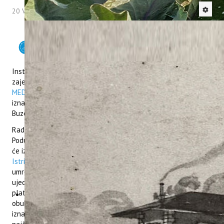
20 Veljača 2026
Hitova: 1075
Institut za poljoprivredu i turizam, u suradnji s Turističkom
zajednicom Grada Buzeta, u sklopu projekta
Interreg Euro-
MED REVIVE
, organizira edukativnu radionicu za privatne
iznajmljivače s pilot područja projekta – s područja Grada
Buzeta te općina Cerovlje, Lanišće, Lupoglav i Oprtalj-Portole.
Radionica će se održati 26. veljače 2026. godine u 18:00 sati u
Poduzetničkom inkubatoru Verzi (Stari grad Buzet). Na radionici
će iznajmljivačima biti predstavljena web platforma
REVIVE
Istria
, koju je Institut za poljoprivredu i turizam razvio s ciljem
umrežavanja dionika na pilot području projekta. Sudionici će
ujedno biti pozvani na registraciju i aktivno uključivanje na
platformu. Osim predstavljanja platforme, program radionice
obuhvaća sljedeće teme: administrativno poslovanje
iznajmljivača, registracijski broj i postupak registracije,