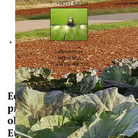
T: +38552 408 321
Laboratorij za
zaštitu bilja
T: +38552 408 322
Edukativna radionica za
privatne iznajmljivače u
okviru projekta Interreg
Euro-MED REVIVE