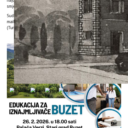
najčešće pogreške iznajmljivača te formiranje cijena
smještaja.
Sudjelovanje je besplatno, a prijava je obavezna putem e-
maila
info@tz-buzet.hr
ili pozivom na broj 091 620 4537
(Turistička zajednica Grada Buzeta).