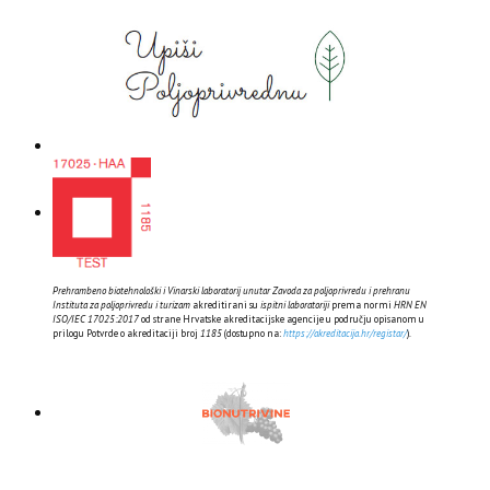
Prehrambeno biotehnološki i Vinarski laboratorij unutar Zavoda za poljoprivredu i prehranu
Instituta za poljoprivredu i turizam
akreditirani su
ispitni laboratoriji
prema normi
HRN EN
ISO/IEC 17025:2017
od strane Hrvatske akreditacijske agencije u području opisanom u
prilogu Potvrde o akreditaciji broj
1185
(dostupno na:
https://akreditacija.hr/registar/
).