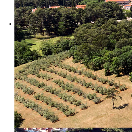
Misija i vizija
Upravno Vijeće
Rad Upravnog vijeća
Znanstveno Vijeće
Rad Znanstvenog vijeća
Etičko povjerenstvo
Etički kodeks
Financiranje
Proračun
Potpore
PROGRAMSKO FINANCIRANJE
Izvještavanje po uredbi
Projekti Instituta
Dialogue4Tourism
REVIVE
WASTEREDUCE
MITOMED+
WINTERMED
CASTWATER
INHERIT
CONSUMLESS PLUS