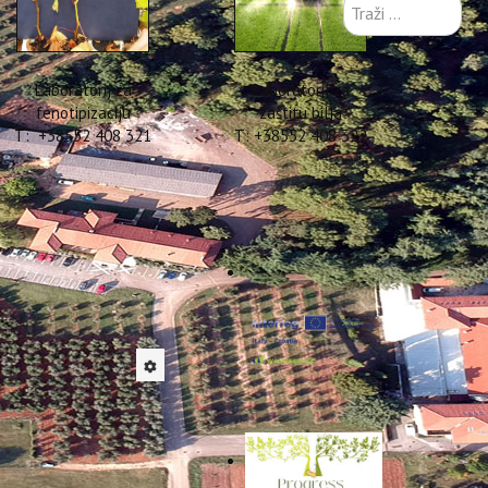
Traži
...
Laboratorij za
Laboratorij za
fenotipizaciju
zaštitu bilja
T: +38552 408 321
T: +38552 408 322
 utjecaj
 u zbrinjavanju, osobito
inu izravnu primjenu na
ojna pitanja o utjecaju