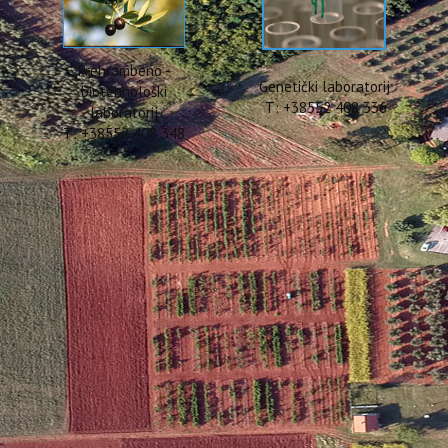
Prehrambeno -
Genetički laboratorij
biotehnološki
T: +38552 408 336
laboratorij
T: +38552 408 348
 Istražuje se kompostiranje i
h zakonskih promjena
rerade maslina, posljednjih je godina postala sve izraženiji problem
kih okvira 2025. godine uoči berbe maslina, koji su omogućili i njez
Iako takva praksa otvara nove mogućnosti, istovremeno postavlja i br