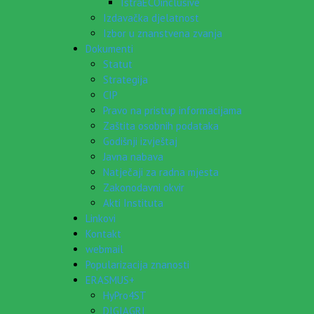
IstraECOinclusive
Izdavačka djelatnost
Izbor u znanstvena zvanja
Dokumenti
Statut
Strategija
CIP
Pravo na pristup informacijama
Zaštita osobnih podataka
Godišnji izvještaj
Javna nabava
Natječaji za radna mjesta
Zakonodavni okvir
Akti Instituta
Linkovi
Kontakt
webmail
Popularizacija znanosti
ERASMUS+
HyPro4ST
DIGIAGRI