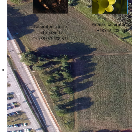
Vinarski laboratorij
Laboratorij za tlo,
T: +38552 408 331
biljku i vodu
T: +38552 408 337
Znanstveni razgovori -
na usjeve nakon novi
07 Travanj 2026
Hitova: 464
Komina maslina, nusproizvod p
nakon donošenja novih zakons
poljoprivrednim površinama. 