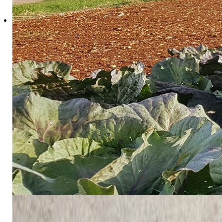
kompostiranja u bioreaktorima započinje pripremom 
dušika. Nakon punjenja bioreaktora, kompresor upuhuj
Temperatura se kontinuirano prati na više razina, dok
„Naš cilj je ubrzati proces biorazgradnje komine i pr
Korištenjem bioreaktora s kontroliranim uvjetima prać
Time ne samo da smanjujemo vrijeme obrade, nego i po
U sklopu istraživanja razvijeno je više tipova kompos
se u drugim varijantama dodaju različiti izvori dušika p
alternativnog izvora dušika, s ciljem dodatne valorizac
„Ključno je postići odgovarajući omjer ugljika i duši
premokra i proces kompostiranja se usporava ili pot
značajno poboljšati uvjete za mikrobiološku razgradnju
Osim u bioreaktorima, kompostiranje se provodi i u sta
U oba slučaja, optimalno trajanje procesa kompostir
trajati i do četiri godine. Poseban segment istraživa
utjecaj korištenja kompostirane kao i svježe komine na 
dušika prema važećim propisima.