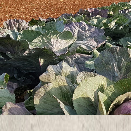
kompostne smjese koja se sastoji od komine, strukturnih materijala
e zrak kroz smjesu, čime se osiguravaju aerobni uvjeti nužni za akt
 se smjesa povremeno miješa kako bi se održala prozračnost.
itom dobiti kvalitetan kompost koji se može sigurno koristiti u polj
enja temperature, vlage i aeracije možemo značajno unaprijediti učin
većavamo kvalitetu konačnog proizvoda“, kazao je Černe.
tnih smjesa s kominom. Osnovna varijanta uključuje kominu i slamu ka
oput uree ili ovčjeg gnoja. U novijoj fazi istraživanja ispituje se i pr
ije poljoprivrednih nusproizvoda.
ka te osigurati dobru prozračnost smjese. Ako je komina previše zast
puno zaustavlja. S druge strane, dodavanjem strukturnih materijala
 komposta“, istaknuo je ovaj znanstvenik s porečkog Instituta za poljo
tičnim kompostnim hrpama, kako bi se rezultati mogli lakše primijeniti
anja iznosi oko pet mjeseci, što je znatno kraće od prirodne razg
nja odnosi se na izravnu primjenu komine i komposta u poljoprivredi.
rast i razvoj kultura poput kupusa, endivije, krumpira i luka, uz pošt