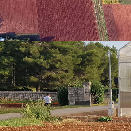
o zato istraživanja poput onih koja se provode na Institutu za poljopri
sku rješenja kako kominu pretvoriti iz poljoprivrednog nusprodukta u
ke i poljoprivrednu proizvodnju. Pročitajte kako su rastući izazovi zbr
iz 2025. potaknuli znanstvena istraživanja na Institutu za poljopriv
stiranju i održivoj primjeni komine masline u poljoprivredi, projekt vo
h istraživača – izobrazba novih doktora znanosti “ provodi se u s
o Černe, viši znanstveni suradnik na Zavodu za poljoprivredu i prehr
caid iz Maroka. Projekt se nadovezuje na prethodna istraživanja finan
 bilateralni projekt sa naslovom ''Valorizacija ostataka iz prerade 
sa slovenskim institutom Jožef Stefan, a ukupno trajanje aktualnih po
e projekte. U fokusu istraživanja je razvoj učinkovitih metoda kompo
vrednim kulturama. Komina, iako bogata organskom tvari, u svježem st
i antimikrobna svojstva zbog prisutnosti ostataka ulja, fenolnih spoje
ivati na tlu jer može negativno utjecati na rast biljaka i mikrobiološ
kazalo kao jedno od najprihvatljivijih rješenja s ekološkog i ekonom
eta komposta, istraživači koriste sustav aerobnih bioreaktora. Riječ 
risilno prozračivanje, mjerenje temperature i kisika, kao i mehaničk