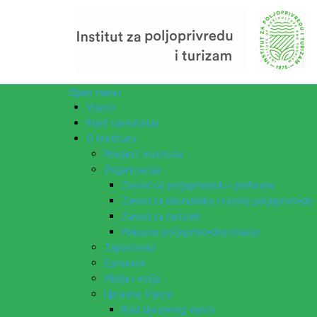
Open menu
Vijesti
Riječ ravnatelja
O Institutu
Povijest Instituta
Organizacija
Zavod za poljoprivredu i prehranu
Zavod za ekonomiku i razvoj poljoprivrede
Zavod za turizam
Pokusno poljoprivredno imanje
Zaposlenici
Euraxess
Misija i vizija
Upravno Vijeće
Rad Upravnog vijeća