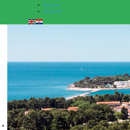
GreenTea
CIRCOLIVE