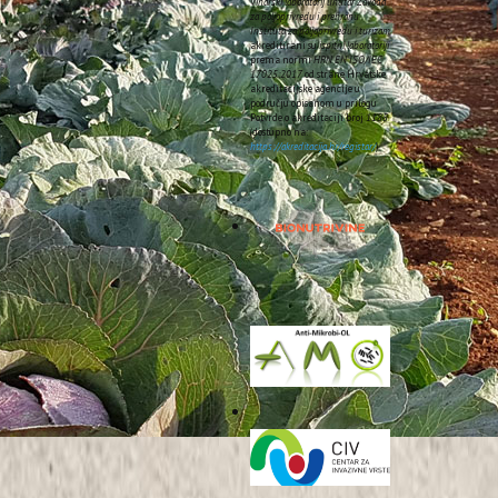
Vinarski laboratorij unutar Zavoda
 poput slame te izvora
za poljoprivredu i prehranu
ivnost mikroorganizama.
Instituta za poljoprivredu i turizam
akreditirani su
ispitni laboratoriji
prema normi
HRN EN ISO/IEC
17025:2017
od strane Hrvatske
akreditacijske agencije u
oprivrednoj proizvodnji.
području opisanom u prilogu
Potvrde o akreditaciji broj
1185
kovitost kompostiranja.
(dostupno na:
https://akreditacija.hr/registar/
).
o kontrolni tretman, dok
imjena kokošjeg gnoja kao
upljena, smjesa postaje
 i izvora dušika možemo
privredu i turizam.
 u praksi kod maslinara.
radnje komine koja može
 U pokusima se ispituje
ivanje ograničenja unosa