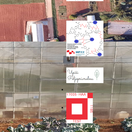
vredu i turizam u Poreču
 vrijedan resurs koji se
injavanja komine maslina
redu i turizam u Poreču
di dr. sc. Marko Černe
klopu programa Hrvatske
anu Instituta, dok je u
cirana također od strane
maslina pomoću mikrobnog
kusa planirano je na tri
stiranja komine maslina,
anju ima niz nepovoljnih
va, organskih kiselina i
ku aktivnost tla. Upravo
skog aspekta“, rekao je
je o trima bioreaktorima
im miješalicama. Proces
Prehrambeno biotehnološki i