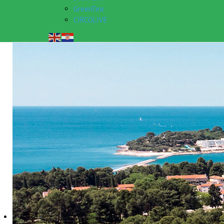
GreenTea
CIRCOLIVE