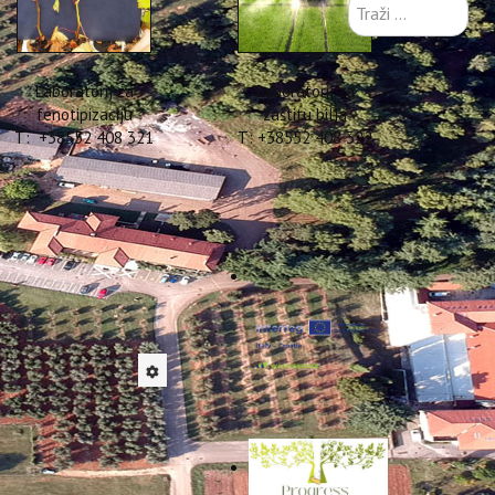
Traži
...
Laboratorij za
Laboratorij za
fenotipizaciju
zaštitu bilja
T: +38552 408 321
T: +38552 408 322
tiv otpada
jedno protiv otpada od
tpada od hrane