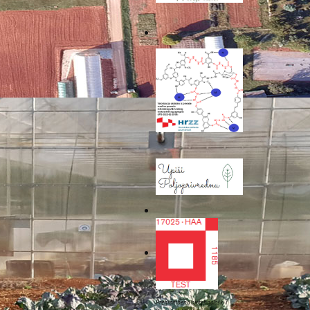
Sljedeće
Prehrambeno biotehnološki i