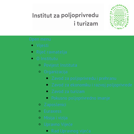
Open menu
Vijesti
Riječ ravnatelja
O Institutu
Povijest Instituta
Organizacija
Zavod za poljoprivredu i prehranu
Zavod za ekonomiku i razvoj poljoprivrede
Zavod za turizam
Pokusno poljoprivredno imanje
Zaposlenici
Euraxess
Misija i vizija
Upravno Vijeće
Rad Upravnog vijeća