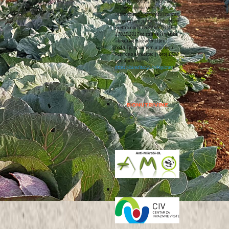
Vinarski laboratorij unutar Zavoda
za poljoprivredu i prehranu
Instituta za poljoprivredu i turizam
akreditirani su
ispitni laboratoriji
prema normi
HRN EN ISO/IEC
17025:2017
od strane Hrvatske
akreditacijske agencije u
području opisanom u prilogu
Potvrde o akreditaciji broj
1185
(dostupno na:
https://akreditacija.hr/registar/
).