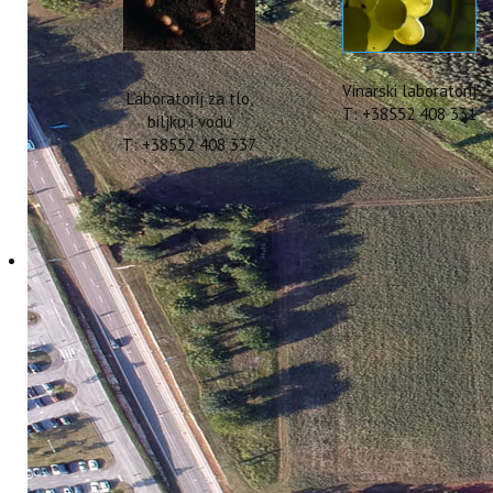
Vinarski laboratorij
Laboratorij za tlo,
T: +38552 408 331
biljku i vodu
T: +38552 408 337
Objava izvještaja o pr
od hrane" - 2026.
10 Travanj 2026
Hitova: 334
Sukladno članku 8. Dobrovoljnog sp
hrane", objavljujemo redovito
Godišnj