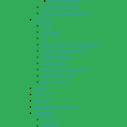
IstraECOinclusive
Izdavačka djelatnost
Izbor u znanstvena zvanja
Dokumenti
Statut
Strategija
CIP
Pravo na pristup informacijama
Zaštita osobnih podataka
Godišnji izvještaj
Javna nabava
Natječaji za radna mjesta
Zakonodavni okvir
Akti Instituta
Linkovi
Kontakt
webmail
Popularizacija znanosti
ERASMUS+
HyPro4ST
DIGIAGRI