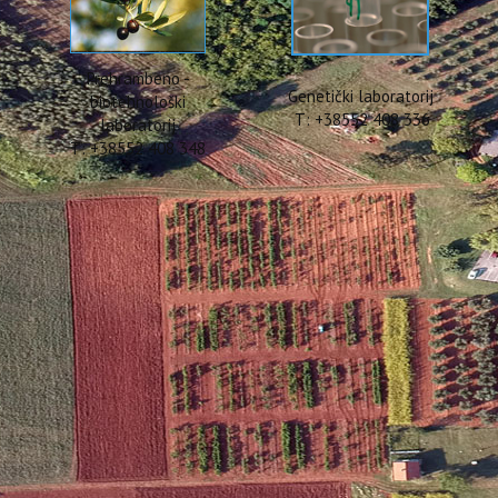
Prehrambeno -
Genetički laboratorij
biotehnološki
T: +38552 408 336
laboratorij
T: +38552 408 348
ovedbi projekta "Zajedno pro
orazuma o sprječavanju i smanjenju nastajanja otpada od hrane "Za
e izvješće o provedbi Dobrovoljnog sporazuma Zajedno protiv o