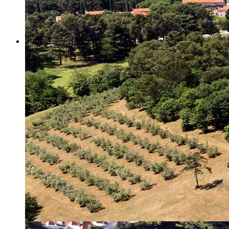
Misija i vizija
Upravno Vijeće
Rad Upravnog vijeća
Znanstveno Vijeće
Rad Znanstvenog vijeća
Etičko povjerenstvo
Etički kodeks
Financiranje
Proračun
Potpore
PROGRAMSKO FINANCIRANJE
Izvještavanje po uredbi
Projekti Instituta
Dialogue4Tourism
REVIVE
WASTEREDUCE
MITOMED+
WINTERMED
CASTWATER
INHERIT
CONSUMLESS PLUS