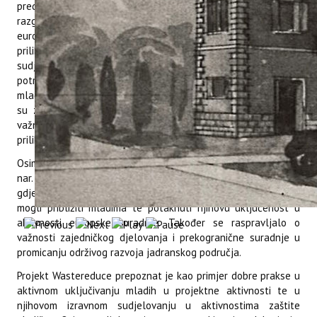
predstavila svoje iskustvo rada na projektu. Tijekom
razgovora istaknula je važnost uključivanja mladih u
europske projekte naglasivši kako takvi projekti pružaju
priliku za razmjenu znanja, stjecanje novih iskustava i aktivno
sudjelovanje u rješavanju okolišnih problema. Istaknula je
potrebu za jasnom i pristupačnom komunikacijom kako bi se
mladima približile mogućnosti sudjelovanja. Poručila je kako
su znatiželja, motivacija i spremnost na uključivanje često
važniji od prethodnog iskustva te pozvala mlade da iskoriste
prilike koje nude programi europske suradnje.
Osim toga, dr. sc. Danijela Poljuha i Vanja Modrušan mag. vars.
nar., sudjelovale su u raspravama tijekom okruglih stolova
gdje se raspravljalo o načinima na koji bi se Interreg projekti
mogli približiti mladima te potaknuti njihovu uključenost u
aktivnosti europske suradnje. Također se raspravljalo o
važnosti zajedničkog djelovanja i prekogranične suradnje u
promicanju održivog razvoja jadranskog područja.
Projekt Wastereduce prepoznat je kao primjer dobre prakse u
aktivnom uključivanju mladih u projektne aktivnosti te u
njihovom izravnom sudjelovanju u aktivnostima zaštite