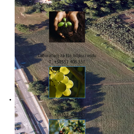
IstraOILFest
ARHIVA PROJEKATA
IstraECOinclusive
Izdavačka djelatnost
Izbor u znanstvena zvanja
Dokumenti
Statut
Strategija
Laboratorij za tlo, biljku i vodu
CIP
T: +38552 408 337
Pravo na pristup informacijama
Zaštita osobnih podataka
Godišnji izvještaj
Javna nabava
Natječaji za radna mjesta
Zakonodavni okvir
Akti Instituta
Vinarski laboratorij
Linkovi
T: +38552 408 331
Kontakt
webmail
Popularizacija znanosti