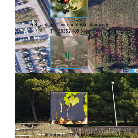
ERASMUS+
HyPro4ST
DIGIAGRI
GreenTea
Prehrambeno - biotehnološki laboratorij
CIRCOLIVE
T: +38552 408 348
Genetički laboratorij
T: +38552 408 336
Laboratorij za fenotipizaciju