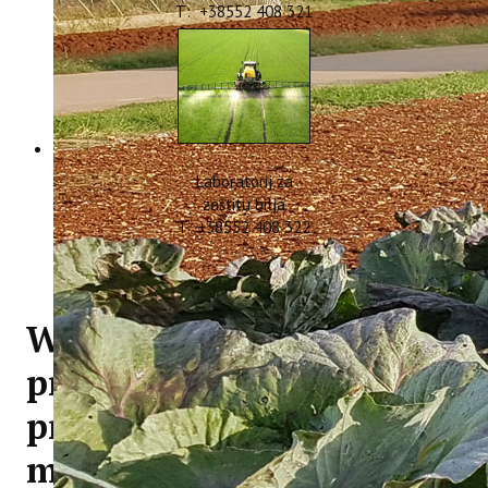
T: +38552 408 321
Laboratorij za
zaštitu bilja
T: +38552 408 322
Wastereduce projekt
prepoznat kao dobar
primjer uključivanja
mladih u europske