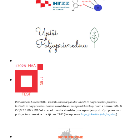
Prehrambeno biotehnološki i Vinarski laboratorij unutar Zavoda za poljoprivredu i prehranu
Instituta za poljoprivredu i turizam
akreditirani su
ispitni laboratoriji
prema normi
HRN EN
ISO/IEC 17025:2017
od strane Hrvatske akreditacijske agencije u području opisanom u
prilogu Potvrde o akreditaciji broj
1185
(dostupno na:
https://akreditacija.hr/registar/
).