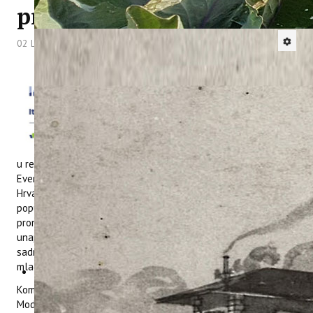
projekte
02 Lipanj 2026
Hitova: 334
Interreg projekt
Wastereduce pozvan je
na Youth4Sea event
održan 25. svibnja 2026.
u Anconi, kako bi
predstavio ulogu mladih
u realizaciji projekta i bio pozitivan primjer za ostale projekte.
Event je okupio brojne predstavnike organizacija i institucija iz
Hrvatske i Italije s ciljem jačanja uloge mladih u projektima
poput onih u programu Interreg. U fokusu događanja bilo je
pronalaženje novih načina za aktivno uključivanje mladih te
unaprjeđenje komunikacijskih aktivnosti kako bi projektni
sadržaji i rezultati bili razumljivi, zanimljivi i pristupačni
mlađim generacijama.
Komunikacijska menadžerica na Wastereduce projektu, Vanja
Modrušan sudjelovala je u talk showu – Glas mladih, gdje je