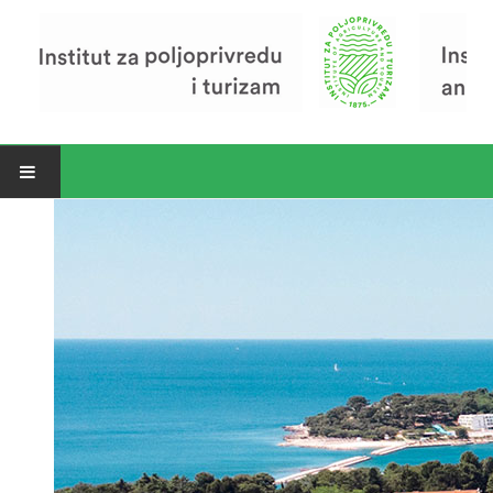
Open menu
Vijesti
Riječ ravnatelja
O Institutu
Povijest Instituta
Organizacija
Zavod za poljoprivredu i prehranu
Zavod za ekonomiku i razvoj poljoprivrede
Zavod za turizam
Pokusno poljoprivredno imanje
Zaposlenici
Euraxess