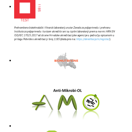
Prehrambeno biotehnološki i Vinarski laboratorij unutar Zavoda za poljoprivredu i prehranu
Instituta za poljoprivredu i turizam
akreditirani su
ispitni laboratoriji
prema normi
HRN EN
ISO/IEC 17025:2017
od strane Hrvatske akreditacijske agencije u području opisanom u
prilogu Potvrde o akreditaciji broj
1185
(dostupno na:
https://akreditacija.hr/registar/
).