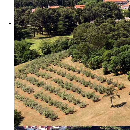
Misija i vizija
Upravno Vijeće
Rad Upravnog vijeća
Znanstveno Vijeće
Rad Znanstvenog vijeća
Etičko povjerenstvo
Etički kodeks
Financiranje
Proračun
Potpore
PROGRAMSKO FINANCIRANJE
Izvještavanje po uredbi
Projekti Instituta
Dialogue4Tourism
REVIVE
WASTEREDUCE
MITOMED+
WINTERMED
CASTWATER
INHERIT
CONSUMLESS PLUS