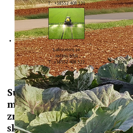
T: +38552 408 321
Laboratorij za
zaštitu bilja
T: +38552 408 322
Sudjelovanje na 5.
međunarodnom
znanstveno-stručnom
skupu „FOOD INDUSTRY