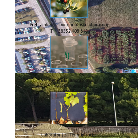
ERASMUS+
HyPro4ST
DIGIAGRI
GreenTea
Prehrambeno - biotehnološki laboratorij
CIRCOLIVE
T: +38552 408 348
Genetički laboratorij
T: +38552 408 336
Laboratorij za fenotipizaciju