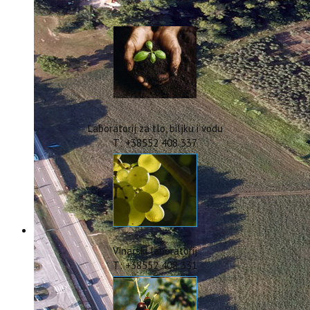
IstraOILFest
ARHIVA PROJEKATA
IstraECOinclusive
Izdavačka djelatnost
Izbor u znanstvena zvanja
Dokumenti
Statut
Strategija
Laboratorij za tlo, biljku i vodu
CIP
T: +38552 408 337
Pravo na pristup informacijama
Zaštita osobnih podataka
Godišnji izvještaj
Javna nabava
Natječaji za radna mjesta
Zakonodavni okvir
Akti Instituta
Vinarski laboratorij
Linkovi
T: +38552 408 331
Kontakt
webmail
Popularizacija znanosti