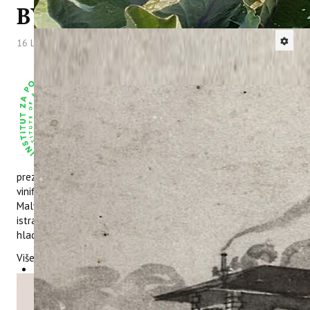
BY-PRODUCTS (FIB)”
16 Lipanj 2026
Hitova: 305
Na 5. međunarodnom znanstveno-stručnom
skupu „FOOD INDUSTRY BY-PRODUCTS (FIB)”,
održanom od 10. do 11. lipnja 2026. u
Osijeku, sudjelovali su suradnica projekta
VinNutriVit (HRZZ-IP-2022-10-9128) dr.sc.
Fumica Orbanić i asistent/doktorand Erik
Matić, mag. ing. agr. Asistent je usmenom
prezentacijom pod naslovom „Effect of ultrasound-assisted
vinification on the chemical composition of cold-pressed
Malvazija istarska grape seed oil“, predstavio rezultate
istraživanja utjecaja ultrazvučnih tretmana na kemijski sastav
hladno prešanog ulja sjemenki grožđa Malvazije istarske.
Više na linku
VinNutriVit
.