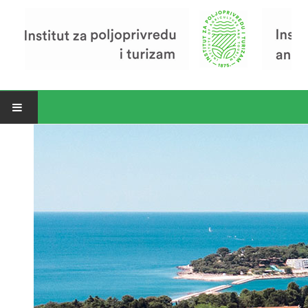
Open menu
Vijesti
Riječ ravnatelja
O Institutu
Povijest Instituta
Organizacija
Zavod za poljoprivredu i prehranu
Zavod za ekonomiku i razvoj poljoprivrede
Zavod za turizam
Pokusno poljoprivredno imanje
Zaposlenici
Euraxess