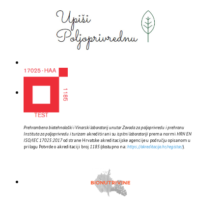
Prehrambeno biotehnološki i Vinarski laboratorij unutar Zavoda za poljoprivredu i prehranu
Instituta za poljoprivredu i turizam
akreditirani su
ispitni laboratoriji
prema normi
HRN EN
ISO/IEC 17025:2017
od strane Hrvatske akreditacijske agencije u području opisanom u
prilogu Potvrde o akreditaciji broj
1185
(dostupno na:
https://akreditacija.hr/registar/
).