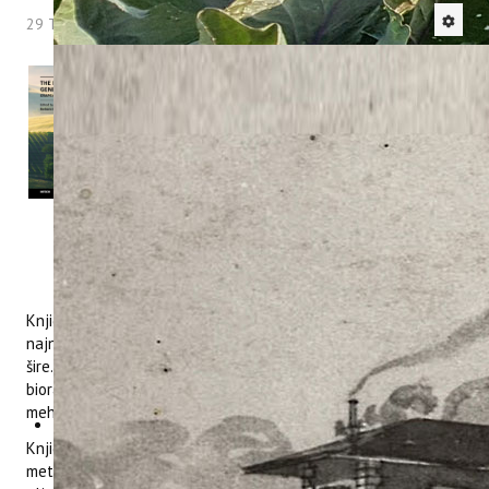
29 Travanj 2013
Hitova: 7119
Ovih dana objavljena je još jedna značajna
knjiga sa sudjelovanjem znanstvenika našeg
Instituta. Knjiga naslova
„Sredozemni
genetički kod - vinova loza i maslina“
objavljena je pod uredništvom dr.sc. Danijele
Poljuha i dr.sc. Barbare Sladonja – Predstojnice
zavoda za poljoprivredu i prehranu.
Knjiga sadrži poglavlja koja obrađuju značajne rezultate
najnovijih istraživanja vinove loze i maslina s Mediterana i
šire. Doprinos znanstvenog štiva očituje se kroz pregled
bioraznolikosti ovih vrsta, kao i kroz pogled u molekularne
mehanizame koji su odgovorni za prikazana svojstva.
Knjiga je zanimljiva istraživačima koje zanimaju molekularne
metode, proizvođačima grožđa i vina te maslina i maslinovog