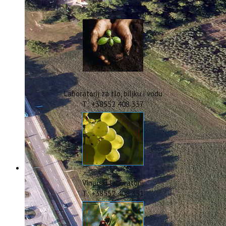
IstraOILFest
ARHIVA PROJEKATA
IstraECOinclusive
Izdavačka djelatnost
Izbor u znanstvena zvanja
Dokumenti
Statut
Strategija
Laboratorij za tlo, biljku i vodu
CIP
T: +38552 408 337
Pravo na pristup informacijama
Zaštita osobnih podataka
Godišnji izvještaj
Javna nabava
Natječaji za radna mjesta
Zakonodavni okvir
Akti Instituta
Vinarski laboratorij
Linkovi
T: +38552 408 331
Kontakt
webmail
Popularizacija znanosti