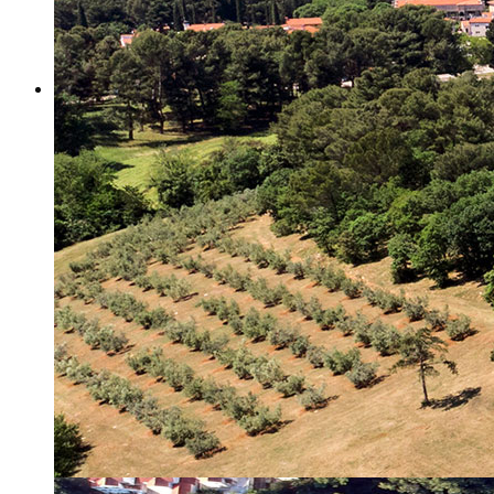
Misija i vizija
Upravno Vijeće
Rad Upravnog vijeća
Znanstveno Vijeće
Rad Znanstvenog vijeća
Etičko povjerenstvo
Etički kodeks
Financiranje
Proračun
Potpore
PROGRAMSKO FINANCIRANJE
Izvještavanje po uredbi
Projekti Instituta
Dialogue4Tourism
REVIVE
WASTEREDUCE
MITOMED+
WINTERMED
CASTWATER
INHERIT
CONSUMLESS PLUS