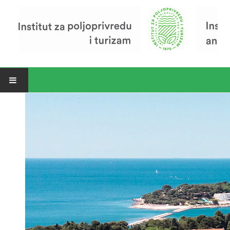
Open menu
Vijesti
Riječ ravnatelja
O Institutu
Povijest Instituta
Organizacija
Zavod za poljoprivredu i prehranu
Zavod za ekonomiku i razvoj poljoprivrede
Zavod za turizam
Pokusno poljoprivredno imanje
Zaposlenici
Euraxess