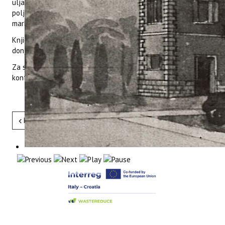
ulja koji žele saznati nešto više o proizvodima od interesa,
poljoprivrednim stručnjacima, educiranim potrošačima i
marketinškim poljoprivrednim profesionalcima.
Knjiga sadrži 12 poglavlja i može se slobodno koristiti sa
donjeg linka.
Za sve dodatne informacije o knjizi, u Institutu, možete
kontaktirati
dr.sc. Barbaru Sladonju.
Pret
Sljedeće