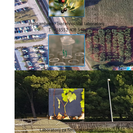
ERASMUS+
HyPro4ST
DIGIAGRI
GreenTea
Prehrambeno - biotehnološki laboratorij
CIRCOLIVE
T: +38552 408 348
Genetički laboratorij
T: +38552 408 336
Laboratorij za fenotipizaciju