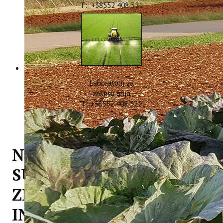
T: +38552 408 321
Laboratorij za
zaštitu bilja
T: +38552 408 322
NOVA VAŽNA KNJIGA SA
SUDJELOVANJEM
ZNANSTVENIKA
INSTITUTA