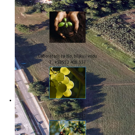
IstraOILFest
ARHIVA PROJEKATA
IstraECOinclusive
Izdavačka djelatnost
Izbor u znanstvena zvanja
Dokumenti
Statut
Strategija
Laboratorij za tlo, biljku i vodu
CIP
T: +38552 408 337
Pravo na pristup informacijama
Zaštita osobnih podataka
Godišnji izvještaj
Javna nabava
Natječaji za radna mjesta
Zakonodavni okvir
Akti Instituta
Vinarski laboratorij
Linkovi
T: +38552 408 331
Kontakt
webmail
Popularizacija znanosti