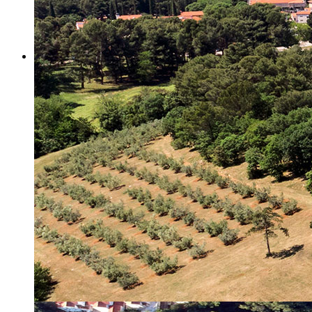
Misija i vizija
Upravno Vijeće
Rad Upravnog vijeća
Znanstveno Vijeće
Rad Znanstvenog vijeća
Etičko povjerenstvo
Etički kodeks
Financiranje
Proračun
Potpore
PROGRAMSKO FINANCIRANJE
Izvještavanje po uredbi
Projekti Instituta
Dialogue4Tourism
REVIVE
WASTEREDUCE
MITOMED+
WINTERMED
CASTWATER
INHERIT
CONSUMLESS PLUS