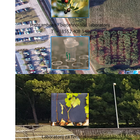
ERASMUS+
HyPro4ST
DIGIAGRI
GreenTea
Prehrambeno - biotehnološki laboratorij
CIRCOLIVE
T: +38552 408 348
Genetički laboratorij
T: +38552 408 336
Laboratorij za fenotipizaciju