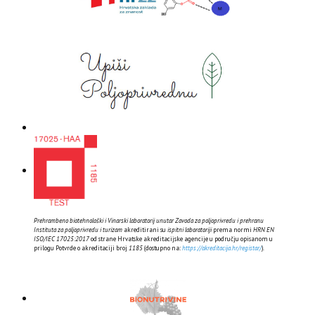
Prehrambeno biotehnološki i Vinarski laboratorij unutar Zavoda za poljoprivredu i prehranu
Instituta za poljoprivredu i turizam
akreditirani su
ispitni laboratoriji
prema normi
HRN EN
ISO/IEC 17025:2017
od strane Hrvatske akreditacijske agencije u području opisanom u
prilogu Potvrde o akreditaciji broj
1185
(dostupno na:
https://akreditacija.hr/registar/
).