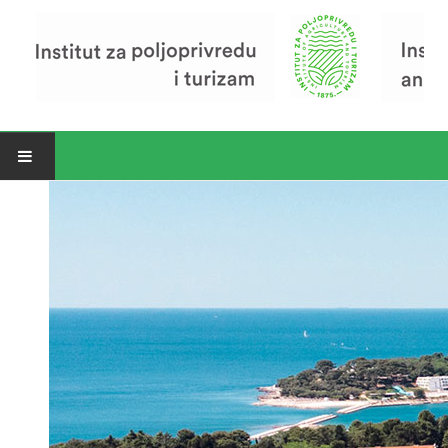
Open menu
Vijesti
Riječ ravnatelja
O Institutu
Povijest Instituta
Organizacija
Zavod za poljoprivredu i prehranu
Zavod za ekonomiku i razvoj poljoprivrede
Zavod za turizam
Pokusno poljoprivredno imanje
Zaposlenici
Euraxess