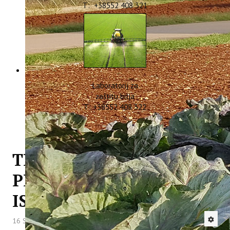
T: +38552 408 321
Laboratorij za
zaštitu bilja
T: +38552 408 322
TRANSFERI ZNANJA I
PRIMJENJIVOST
ISTRAŽIVANJA
16 Svibanj 2013
Hitova: 7124