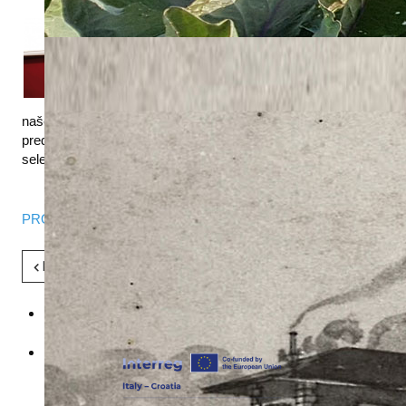
Na Agronomskom fakultetu Sveučilišta u
Zagrebu 22.05.2013. održati će se
jednodnevna
ŠKOLA MALOLAKTIKE
(Fakultet Ljubljana, Zagreb, Novi Sad).
Jedan od predavača biti će glavni enolog
našeg Instituta Tomislav Plavša, dipl.ing.agr, a održati će
predavanje naslova „ Utjecaj vremena inokulacije
selekcioniranim MLB na kakvoću vina Teran“.
PROGRAM
Pret
Sljedeće