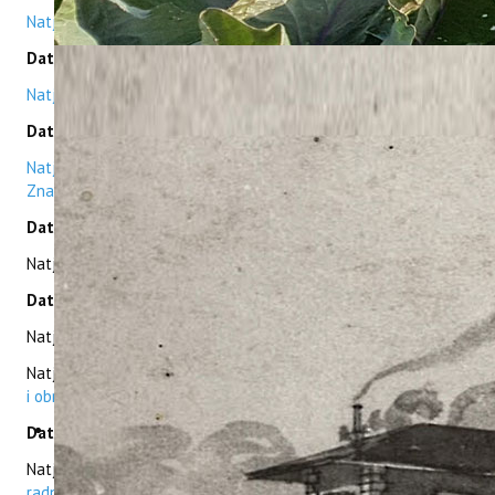
Natječaj za radna mjesta: Asistent (4 radna mjesta)
Datum: 17.07.2025.
Natječaj za radno mjesto: Laborant - tehnički suradnik
Datum: 11.07.2025.
Natječaji za radna mjesta: Znanstveni savjetnik (1) /
Znanstveni suradnik (2)
Datum: 04.06.2025.
Natječaj za radno mjesto:
Znanstveni savjetnik
Datum: 02.06.2025.
Natječaj za radno mjesto:
Znanstveni savjetnik
Natječaj za radno mjesto:
Stručni suradnik u sustavu znanosti
i obrazovanja
Datum: 05.05.2025.
Natječaj za radno mjesto:
Stručni suradnik/suradnica - 2
radna mjesta