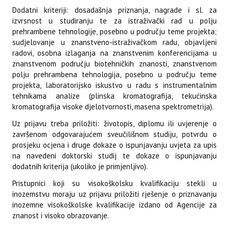
Dodatni kriteriji: dosadašnja priznanja, nagrade i sl. za
izvrsnost u studiranju te za istraživački rad u polju
prehrambene tehnologije, posebno u području teme projekta;
sudjelovanje u znanstveno-istraživačkom radu, objavljeni
radovi, osobna izlaganja na znanstvenim konferencijama u
znanstvenom području biotehničkih znanosti, znanstvenom
polju prehrambena tehnologija, posebno u području teme
projekta, laboratorijsko iskustvo u radu s instrumentalnim
tehnikama analize (plinska kromatografija, tekućinska
kromatografija visoke djelotvornosti, masena spektrometrija).
Uz prijavu treba priložiti: životopis, diplomu ili uvjerenje o
završenom odgovarajućem sveučilišnom studiju, potvrdu o
prosjeku ocjena i druge dokaze o ispunjavanju uvjeta za upis
na navedeni doktorski studij te dokaze o ispunjavanju
dodatnih kriterija (ukoliko je primjenljivo).
Pristupnici koji su visokoškolsku kvalifikaciju stekli u
inozemstvu moraju uz prijavu priložiti rješenje o priznavanju
inozemne visokoškolske kvalifikacije izdano od Agencije za
znanost i visoko obrazovanje.