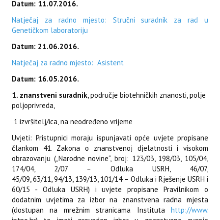
Datum: 11.07.2016.
Natječaj za radno mjesto: Stručni suradnik za rad u
Genetičkom laboratoriju
Datum: 21.06.2016.
Natječaj za radno mjesto: Asistent
Datum: 16.05.2016.
1. znanstveni suradnik
, područje biotehničkih znanosti, polje
poljoprivreda,
1 izvršitelj/ica, na neodređeno vrijeme
Uvjeti: Pristupnici moraju ispunjavati opće uvjete propisane
člankom 41. Zakona o znanstvenoj djelatnosti i visokom
obrazovanju („Narodne novine“, broj: 123/03, 198/03, 105/04,
174/04, 2/07 – Odluka USRH, 46/07,
45/09, 63/11, 94/13, 139/13,
101/14 – Odluka i Rješenje USRH i
60/15 - Odluka USRH)
i uvjete propisane Pravilnikom o
dodatnim uvjetima za izbor na znanstvena radna mjesta
(dostupan na mrežnim stranicama Instituta
http://www.