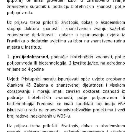
iptpo.hr) te imati proveden izbor u znanstveno zvanje
znanstveni suradnik u području biotehničkih znanosti, polje
poljoprivreda.
Uz prijavu treba priložiti: životopis, dokaz o akademskom
stupnju doktora znanosti i znanstvenom zvanju, sažetak
znanstvene djelatnosti i dokaze o ispunjavanju uvjeta iz
Pravilnika o dodatnim uvjetima za izbor na znanstvena radna
mjesta u Institutu.
2
. poslijedoktorand
, područje biotehničkih znanosti, polje
poljoprivreda ili biotehnologija, 2 izvršitelja/ice, na određeno
vrijeme od 4 godine
Uvjeti: Pristupnici moraju ispunjavati opće uvjete propisane
člankom 43. Zakona o znanstvenoj djelatnosti i visokom
obrazovanju i moraju imati završen doktorat znanosti iz
područja biotehničkih znanosti, polje poljoprivreda ili
biotehnologija Prednost će imati kandidati koji imaju više
iskustva u radu na znanstvenoistraživačkim projektima i veći
broj radova indeksiranih u WOS-u.
Uz prijavu treba priložiti: životopis, dokaz o akademskom
stupnju doktora znanosti i sažetak znanstvene i stručne