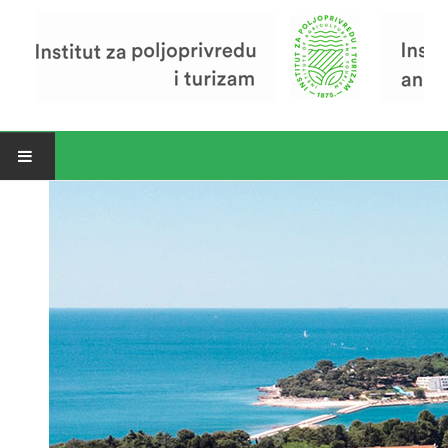
Open menu
Vijesti
Riječ ravnatelja
O Institutu
Povijest Instituta
Organizacija
Zavod za poljoprivredu i prehranu
Zavod za ekonomiku i razvoj poljoprivrede
Zavod za turizam
Pokusno poljoprivredno imanje
Zaposlenici
Euraxess