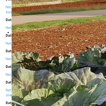
Natječaji za radno mjesto: Viši asistent (4 radna mjesta) /
Asistent (jedno radno mjesto)
Datum: 19.01.2026.
Natječaj za radno mjesto: Stručni suradnik na projektu
Datum: 12.11.2025.
Natječaji za radno mjesto: Suradnik na projektu
Datum: 29.10.2025.
Natječaji za radno mjesto: Znanstveni suradnik i viši asistent
Datum: 24.10.2025.
Natječaj za radno mjesto: Stručni suradnik na projektu
Datum: 05.09.2025.
Natječaj za radno mjesto: Stručni savjetnik u sustavu
znanosti i visokog obrazovanja
Datum: 08.08.2025.