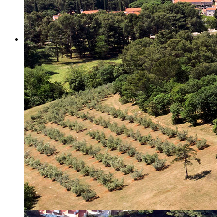
Misija i vizija
Upravno Vijeće
Rad Upravnog vijeća
Znanstveno Vijeće
Rad Znanstvenog vijeća
Etičko povjerenstvo
Etički kodeks
Financiranje
Proračun
Potpore
PROGRAMSKO FINANCIRANJE
Izvještavanje po uredbi
Projekti Instituta
Dialogue4Tourism
REVIVE
WASTEREDUCE
MITOMED+
WINTERMED
CASTWATER
INHERIT
CONSUMLESS PLUS