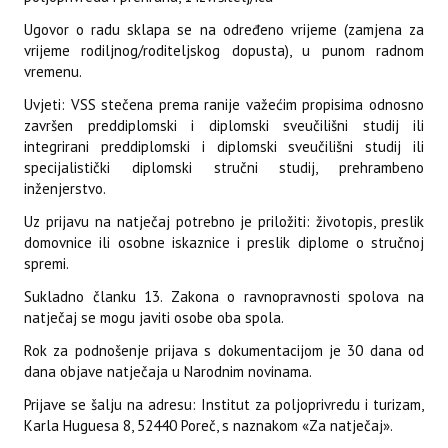
Ugovor o radu sklapa se na određeno vrijeme (zamjena za
vrijeme rodiljnog/roditeljskog dopusta), u punom radnom
vremenu.
Uvjeti: VSS stečena prema ranije važećim propisima odnosno
završen preddiplomski i diplomski sveučilišni studij ili
integrirani preddiplomski i diplomski sveučilišni studij ili
specijalistički diplomski stručni studij, prehrambeno
inženjerstvo.
Uz prijavu na natječaj potrebno je priložiti: životopis, preslik
domovnice ili osobne iskaznice i preslik diplome o stručnoj
spremi.
Sukladno članku 13. Zakona o ravnopravnosti spolova na
natječaj se mogu javiti osobe oba spola.
Rok za podnošenje prijava s dokumentacijom je 30 dana od
dana objave natječaja u Narodnim novinama.
Prijave se šalju na adresu: Institut za poljoprivredu i turizam,
Karla Huguesa 8, 52440 Poreč, s naznakom «Za natječaj».