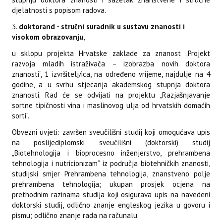
djelatnosti s popisom radova.
3.
doktorand - stručni suradnik u sustavu znanosti i
visokom obrazovanju
,
u sklopu projekta Hrvatske zaklade za znanost „Projekt
razvoja mladih istraživača – izobrazba novih doktora
znanosti“, 1 izvršitelj/ica, na određeno vrijeme, najdulje na 4
godine, a u svrhu stjecanja akademskog stupnja doktora
znanosti. Rad će se odvijati na projektu „Razjašnjavanje
sortne tipičnosti vina i maslinovog ulja od hrvatskih domaćih
sorti“.
Obvezni uvjeti: završen sveučilišni studij koji omogućava upis
na poslijediplomski sveučilišni (doktorski) studij
„Biotehnologija i bioprocesno inženjerstvo, prehrambena
tehnologija i nutricionizam“ iz područja biotehničkih znanosti,
studijski smjer Prehrambena tehnologija, znanstveno polje
prehrambena tehnologija; ukupan prosjek ocjena na
prethodnim razinama studija koji osigurava upis na navedeni
doktorski studij, odlično znanje engleskog jezika u govoru i
pismu; odlično znanje rada na računalu.