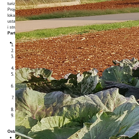
turizma.
Projekt okuplja konzorcij regionalnih vlasti i njihove mreže, udruženja
lokalnih vlasti, teritorijalne razvojne agencije, visokoškolske
ustanove i istraživačke centre, koji imaju odgovarajuće kompetencije
i stručnosti u pomorskom i obalnom turizmu u MED području.
Partneri u projektu:
Region of Tuscany (Italia)
Association of Tuscan Municipalities – ANCI (Italia)
National Research Council – Institute of Biometerology - CNR-
IBIMET (Italia)
Institut za poljoprivredu i turizam - IPTPO (Hrvatska)
Larnaca – Famagusta District Development Agency - ANETEL
(Cipar)
Conference of Peripheral Maritime Regions of Europe - CRPM
(Francuska)
Public Enterprise for the Management of Tourism and Sport of
Andalusia (Španjolska)
University of Girona (Španjolska)
The Network of European Regions for Competitive and
Sustainable Tourism - NECSTouR (Belgija)
Ostale suradnice na projektu u Institutu:
dr. sc. Danijela Poljuha