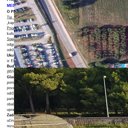
ERASMUS+
MEDITERAN (MED)
HyPro4ST
O PROJEKTU
DIGIAGRI
Tip projekta:
Multi-modularni projekt koji kombinira „testiranje” i
GreenTea
„kapitalizaciju”
CIRCOLIVE
Prioritetna os 3.
Zaštita i promicanje mediteranskih prirodnih i
kulturnih resursa
Specifičan cilj 3.1.
Promicanje razvoja politika za održivo i
odgovorno upravljanje prirodnim resursima i kulturnom baštinom kroz
održiv i odgovoran obalni i pomorski turizam na području Mediterana
Ukupni budžet projekta:
2.650.000,00 €
od toga je 2.250.000,00 €
iz ERDF fonda (85%)
Budžet IPTPO-a:
300.000,00 €
od toga 255.000,00 € iz ERDF fonda
(85%)
Glavni cilj projekta
je potaknuti održivost i odgovornost u
pomorskom i obalnom turizmu. Realizacijom projekta nastoji se
povećati znanja te poticati socijalni dijalog u pogledu razvoja
održivog i odgovornog pomorskog i obalnog turizma u svakoj regiji
partnera radi donošenja boljih odluka i planiranja u pomorskom i
obalnom turizmu na razini odredišta te na razini transnacionalnog
upravljanja u MED području.
Zadatak projekta
je uspostaviti sustav pokazatelja za mjerenje
učinaka turizma u obalnim i priobalnim područjima te koristiti
rezultate za planiranje, praćenje i kreiranje politika održivog razvoja