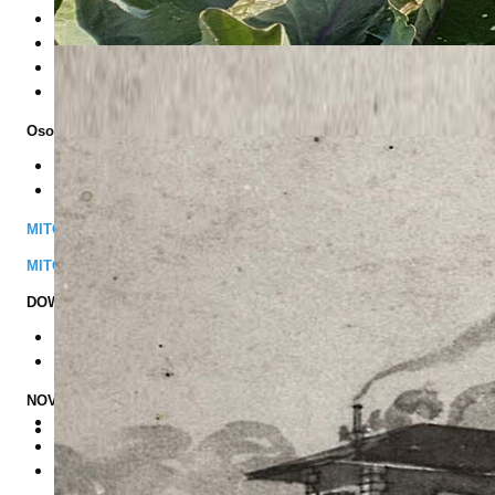
dr. sc. Barbara Sladonja
Tina Šugar mag.ing.agr.
Katarina Lovrečić mag.oec.
dr.sc. Milan Oplanić
Osobe zadužene za administraciju i računovodstvene poslove:
mr. sc. Ninoslav Luk
Oriana Legović
MITOMED+ FACEBOOK
MITOMED+ SLUŽBENA STRANICA PROJEKTA
DOWNLOAD
Prezentacija projekta
BROŠURA
NOVOSTI O PROJEKTU
Novi projekt Instituta MITOMED+
KONFERENCIJA ZA MEDIJE - MITOMED+
Održan sastanak s predstavnicima Grada Labina u