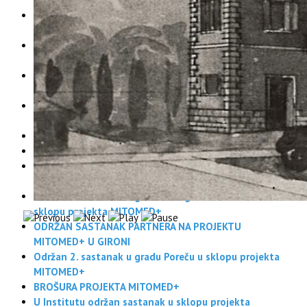
sklopu projekta MITOMED+
Održan sastanak u gradu Novigradu u sklopu projekta
MITOMED+
Održan 2. sastanak u gradu Labinu u sklopu projekta
MITOMED+
Održan sastanak u Gradu Poreču u sklopu projekta
MITOMED+
ODRŽAN SASTANAK PARTNERA NA PROJEKTU
MITOMED+ NA CIPRU
JAVNI POZIV ZA PROVEDBU ANKETIRANJA
NOVA WEB STRANICA PROJEKTA MITOMED +
Održan 3. sastanak u gradu Labinu u sklopu projekta
MITOMED+
Održan 2. sastanak u gradu Novigradu – Cittanova u
sklopu projekta MITOMED+
ODRŽAN SASTANAK PARTNERA NA PROJEKTU
MITOMED+ U GIRONI
Održan 2. sastanak u gradu Poreču u sklopu projekta
MITOMED+
BROŠURA PROJEKTA MITOMED+
U Institutu održan sastanak u sklopu projekta