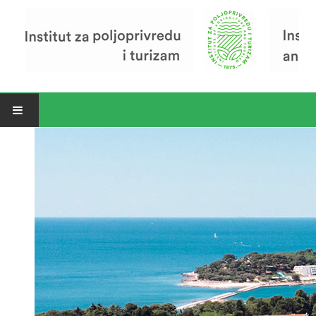
Open menu
Vijesti
Riječ ravnatelja
O Institutu
Povijest Instituta
Organizacija
Zavod za poljoprivredu i prehranu
Zavod za ekonomiku i razvoj poljoprivrede
Zavod za turizam
Pokusno poljoprivredno imanje
Zaposlenici
Euraxess