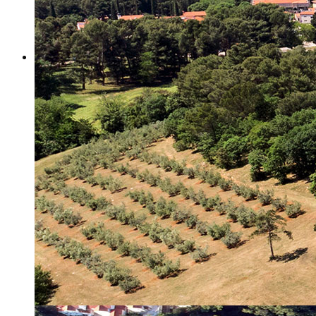
Misija i vizija
Upravno Vijeće
Rad Upravnog vijeća
Znanstveno Vijeće
Rad Znanstvenog vijeća
Etičko povjerenstvo
Etički kodeks
Financiranje
Proračun
Potpore
PROGRAMSKO FINANCIRANJE
Izvještavanje po uredbi
Projekti Instituta
Dialogue4Tourism
REVIVE
WASTEREDUCE
MITOMED+
WINTERMED
CASTWATER
INHERIT
CONSUMLESS PLUS