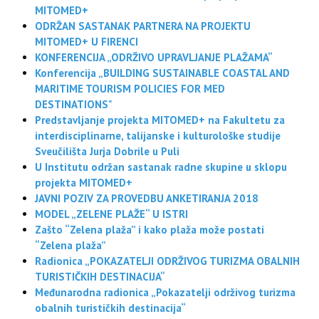
MITOMED+
ODRŽAN SASTANAK PARTNERA NA PROJEKTU
MITOMED+ U FIRENCI
KONFERENCIJA „ODRŽIVO UPRAVLJANJE PLAŽAMA“
Konferencija „BUILDING SUSTAINABLE COASTAL AND
MARITIME TOURISM POLICIES FOR MED
DESTINATIONS"
Predstavljanje projekta MITOMED+ na Fakultetu za
interdisciplinarne, talijanske i kulturološke studije
Sveučilišta Jurja Dobrile u Puli
U Institutu održan sastanak radne skupine u sklopu
projekta MITOMED+
JAVNI POZIV ZA PROVEDBU ANKETIRANJA 2018
MODEL „ZELENE PLAŽE“ U ISTRI
Zašto “Zelena plaža” i kako plaža može postati
“Zelena plaža”
Radionica „POKAZATELJI ODRŽIVOG TURIZMA OBALNIH
TURISTIČKIH DESTINACIJA“
Međunarodna radionica „Pokazatelji održivog turizma
obalnih turističkih destinacija“