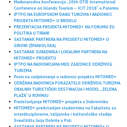
Međunarodna konferencija „10th OTIE International
Conference on Islands Tourism – ICIT 2018“ u Palermu
IPTPO NA EUROPSKOM DANU TURIZMA I RADIONICI
PROJEKTA MITOMED+ U BRISELU
PREZENTACIJA PROJEKTA MITOMED+ NA FORUMU EU
POLITIKA U TIRANI
SASTANAK PARTNERA NA PROJEKTU MITOMED+ U
GIRONI (ŠPANJOLSKA)
SASTANAK SURADNIKA I LOKALNIH PARTNERA NA
MITOMED+ PROJEKTU
IPTPO NA RADIONICAMA MED ZAJEDNICE ODRŽIVOG
TURIZMA
Poziv na sudjelovanje u radionici projekta MITOMED+
ODRŽANA RADIONICA POKAZATELJI ODRŽIVOG TURIZMA
OBALNIH TURISTIČKIH DESTINACIJA I MODEL „ZELENA
PLAŽA“ U ROVINJU
Predstavljanje MITOMED+ projekta u Dubrovniku
MITOMED+ predstavljen studentima na Fakultetu za
interdisciplinarne, talijanske i kulturološke studije
Sveučilišta Jurja Dobrile u Puli
SASTANAK PARTNERA NA PROJEKTU MITOMED+ U