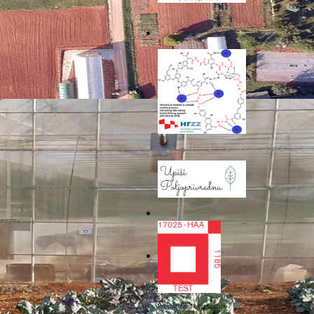
stitute of Biometerology -
Regions of Europe - CRPM
, The Network of European
a.
osti te Pilot aktivnosti 1 i
ela „Zelene plaže“.
će služiti za prezentaciju
i za buduće uređenje plaža
o potrebnim materijalima za
Prehrambeno biotehnološki i