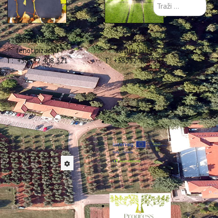
Traži
...
Laboratorij za
Laboratorij za
fenotipizaciju
zaštitu bilja
T: +38552 408 321
T: +38552 408 322
TOMED+
rated Tourism in the