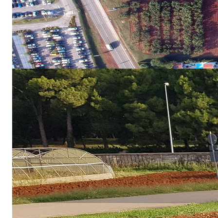
Sastanku su prisustvovali predstavnici partnera: Associatio
CNR-IBIMET (Italija), Larnaca – Famagusta District De
(Francuska), University of Girona (Španjolska), Public En
Regions for Competitive and Sustainable Tourism - NECSTouR 
Predstavnice Instituta dr. sc. Kristina Brščić, dr. sc. Danije
2 koje su u tijeku. Predstavljeni su planovi za uređenje pla
Na radnom sastanku prezentirane su provedene aktivnosti svih
pokazatelja održivog turizma i dosadašnje stanje prikupljan
(„Zelena plaža“) u Istri i Toskani te se raspravljalo o izbo
buduće objave na društvenim mrežama projekta MITOMED+ k
Početkom travnja planira se idući sastanak partnera u Málag