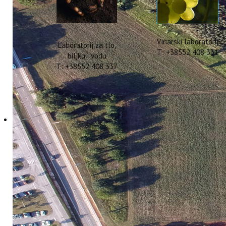
Vinarski laboratorij
Laboratorij za tlo,
T: +38552 408 331
biljku i vodu
T: +38552 408 337
ODRŽAN SASTANAK P
U FIRENCI
23 Siječanj 2018
Hitova: 4371
U Firenci, 18. siječnja 2018. godine, 
MEDiterranean Plus - MITOMED+ (Modeli