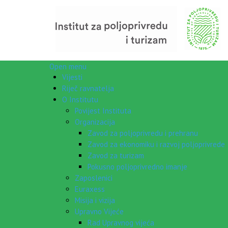
Open menu
Vijesti
Riječ ravnatelja
O Institutu
Povijest Instituta
Organizacija
Zavod za poljoprivredu i prehranu
Zavod za ekonomiku i razvoj poljoprivrede
Zavod za turizam
Pokusno poljoprivredno imanje
Zaposlenici
Euraxess
Misija i vizija
Upravno Vijeće
Rad Upravnog vijeća