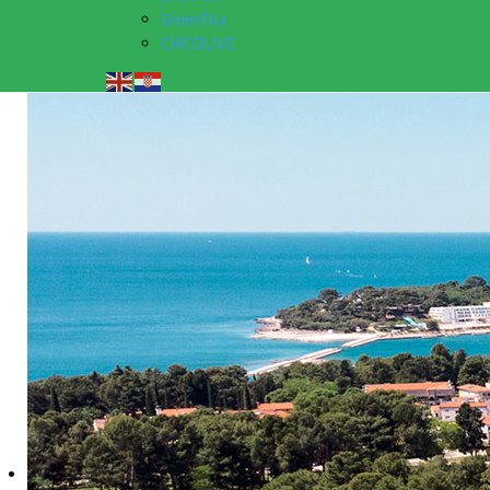
GreenTea
CIRCOLIVE