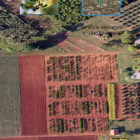
Prehrambeno -
Genetički laboratorij
biotehnološki
T: +38552 408 336
laboratorij
T: +38552 408 348
ARTNERA NA PROJEKTU MI
održan je sastanak partnera na projektu INTERREG Mediteran „Models of Integ
 integriranih oblika turizma na Mediteranu plus).