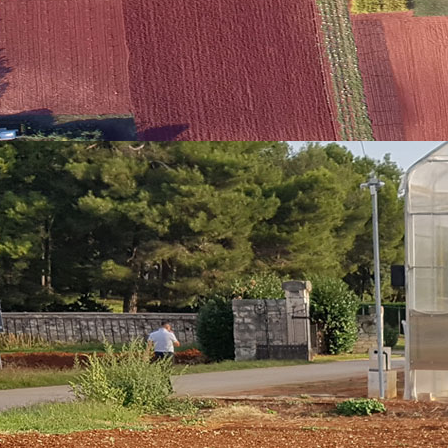
n of Tuscan Municipalities – ANCI (Italija), National Research Council – In
velopment Agency - ANETEL (Cipar), Conference of Peripheral Maritime 
terprise for the Management of Tourism and Sport of Andalusia (Španjolska)
(Belgija) i Region of Tuscany (Italija) kao vodeći partner i domaćin sastank
la Poljuha i Tina Šugar, mag.ing.agr. prezentirale su provedene projektne aktivn
ža u destinacijama (Poreč, Novigrad i Labin-Rabac) u svrhu implementacije mod
 partnera, za Pilot aktivnost 1 predstavljena je web platforma projekta koja 
ja indikatora. U okviru Pilot aktivnosti 2 prikazane su planirane aktivnost
ru dizajna za zelenu zastavu. U sklopu sastanka prezentirane su kratke upute 
oje vodi stručni tim.
i (Španjolska).