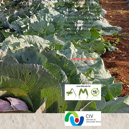
Vinarski laboratorij unutar Zavoda
za poljoprivredu i prehranu
Instituta za poljoprivredu i turizam
akreditirani su
ispitni laboratoriji
prema normi
HRN EN ISO/IEC
17025:2017
od strane Hrvatske
akreditacijske agencije u
području opisanom u prilogu
Potvrde o akreditaciji broj
1185
(dostupno na:
https://akreditacija.hr/registar/
).