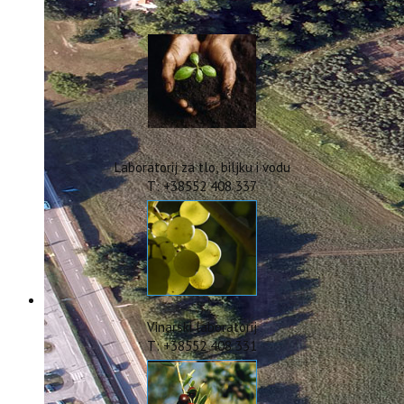
IstraOILFest
ARHIVA PROJEKATA
IstraECOinclusive
Izdavačka djelatnost
Izbor u znanstvena zvanja
Dokumenti
Statut
Strategija
Laboratorij za tlo, biljku i vodu
CIP
T: +38552 408 337
Pravo na pristup informacijama
Zaštita osobnih podataka
Godišnji izvještaj
Javna nabava
Natječaji za radna mjesta
Zakonodavni okvir
Akti Instituta
Vinarski laboratorij
Linkovi
T: +38552 408 331
Kontakt
webmail
Popularizacija znanosti