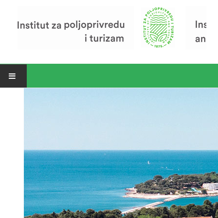
Open menu
Vijesti
Riječ ravnatelja
O Institutu
Povijest Instituta
Organizacija
Zavod za poljoprivredu i prehranu
Zavod za ekonomiku i razvoj poljoprivrede
Zavod za turizam
Pokusno poljoprivredno imanje
Zaposlenici
Euraxess