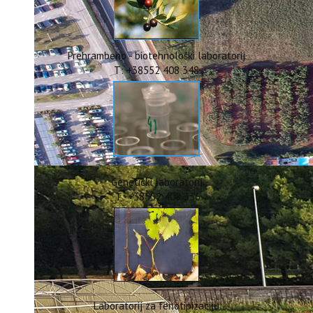
ERASMUS+
HyPro4ST
DIGIAGRI
GreenTea
Prehrambeno - biotehnološki laboratorij
CIRCOLIVE
T: +38552 408 348
Genetički laboratorij
T: +38552 408 336
Laboratorij za fenotipizaciju