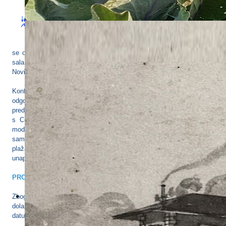
Upravni odjel za turizam Istarske županije i
Institut za poljoprivredu i turizam pozivaju Vas
na konferenciju pod nazivom
„ODRŽIVO
UPRAVLJANJE PLAŽAMA“.
Konferencija će
se održati u
četvrtak, 15. ožujka 2018. u Poreču,
Hotel Diamant,
sala Magnolia. Studijski posjeti gradova i plaža u Poreču i
Novigradu, bit će organizirani u
petak 16. ožujka 2018.
Konferencija se organizira radi poticanja javnog dijaloga o
odgovornom i održivom upravljanju plažama u Istri, a na njoj će biti
predstavljeni konkretni primjeri iz gradova i općina iz Regije Toskane,
s Cipra i iz Istarske županije u kojima se testira i implementira
model. Konferencija je prvenstveno namijenjena jedinicama lokalne
samouprave i hotelskim poduzećima, odnosno, svima koji upravljaju
plažama, te turističkim zajednicama koje se bave promicanjem i
unaprjeđenjem turističkih odredišta.
PROGRAM KONFERENCIJE
Zbog ograničenog broja sudionika, molimo Vas da potvrdite svoj
dolazak najkasnije do petka,
9. ožujka 2018.
s točno navedenim
datumom dolaska (15.ožujak i/ili 16.ožujak 2018. godine).