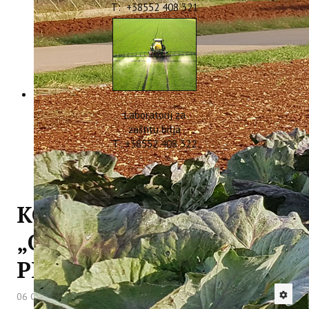
T: +38552 408 321
Laboratorij za
zaštitu bilja
T: +38552 408 322
KONFERENCIJA
„ODRŽIVO UPRAVLJANJE
PLAŽAMA“
06 Ožujak 2018
Hitova: 4141