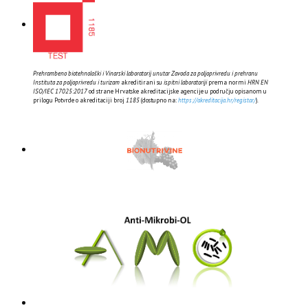
Prehrambeno biotehnološki i Vinarski laboratorij unutar Zavoda za poljoprivredu i prehranu
Instituta za poljoprivredu i turizam
akreditirani su
ispitni laboratoriji
prema normi
HRN EN
ISO/IEC 17025:2017
od strane Hrvatske akreditacijske agencije u području opisanom u
prilogu Potvrde o akreditaciji broj
1185
(dostupno na:
https://akreditacija.hr/registar/
).