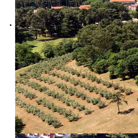
Misija i vizija
Upravno Vijeće
Rad Upravnog vijeća
Znanstveno Vijeće
Rad Znanstvenog vijeća
Etičko povjerenstvo
Etički kodeks
Financiranje
Proračun
Potpore
PROGRAMSKO FINANCIRANJE
Izvještavanje po uredbi
Projekti Instituta
Dialogue4Tourism
REVIVE
WASTEREDUCE
MITOMED+
WINTERMED
CASTWATER
INHERIT
CONSUMLESS PLUS