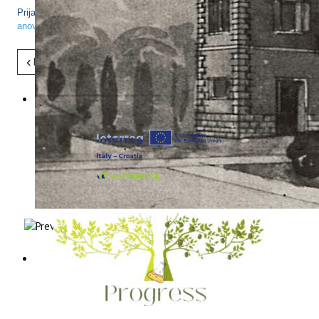
Prijave za sudjelovanje se podnose na e-mail adresu:
anovoselic@iptpo.hr
ili broj telefona 052/408-309.
Pret
Sljedeće