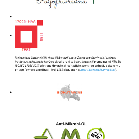
Prehrambeno biotehnološki i Vinarski laboratorij unutar Zavoda za poljoprivredu i prehranu
Instituta za poljoprivredu i turizam
akreditirani su
ispitni laboratoriji
prema normi
HRN EN
ISO/IEC 17025:2017
od strane Hrvatske akreditacijske agencije u području opisanom u
prilogu Potvrde o akreditaciji broj
1185
(dostupno na:
https://akreditacija.hr/registar/
).