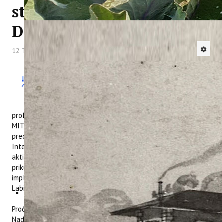
studije Sveučilišta Jurja
Dobrile u Puli
12 Travanj 2018
Hitova: 4247
Dana 11. travnja 2018., na Fakultetu za
interdisciplinarne, talijanske i
kulturološke studije Sveučilišta Jurja
Dobrile u Puli, prema pozivu dekanice, izv.
prof. dr. sc. Tea Golja, održano je predstavljanje projekta
MITOMED+. Predstavnica Instituta, dr. sc. Kristina Brščić,
predstavila je studentima projekt MITOMED+ (Models of
Integrated Tourism in the MEDiterranean Plus), Pilot
aktivnosti 1 i 2 koje se provode u sklopu projekta o
prikupljanju pokazatelja održivog turizma u odredištu i
implementaciji modela „Zelene plaže“ u Poreču, Novigradu i
Labinu/Rapcu.
Pročelnica Upravnog odjela za turizam Istarske županije gđa.
Nada Prodan Mraković održala je predavanje o djelokrugu