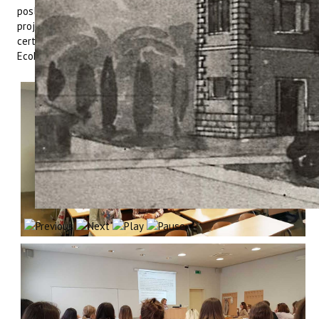
poslova Upravnog odjela za turizam, raznim županijskim
projektima u području turizma, inicijativama Istarske županije i
certificiranju obiteljskog smještaja eco-friendly certifikatom –
EcoDomus.