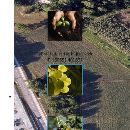
IstraOILFest
ARHIVA PROJEKATA
IstraECOinclusive
Izdavačka djelatnost
Izbor u znanstvena zvanja
Dokumenti
Statut
Strategija
Laboratorij za tlo, biljku i vodu
CIP
T: +38552 408 337
Pravo na pristup informacijama
Zaštita osobnih podataka
Godišnji izvještaj
Javna nabava
Natječaji za radna mjesta
Zakonodavni okvir
Akti Instituta
Vinarski laboratorij
Linkovi
T: +38552 408 331
Kontakt
webmail
Popularizacija znanosti