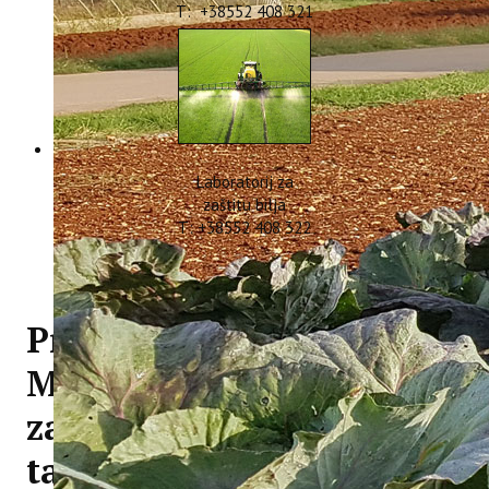
T: +38552 408 321
Laboratorij za
zaštitu bilja
T: +38552 408 322
Predstavljanje projekta
MITOMED+ na Fakultetu
za interdisciplinarne,
talijanske i kulturološke