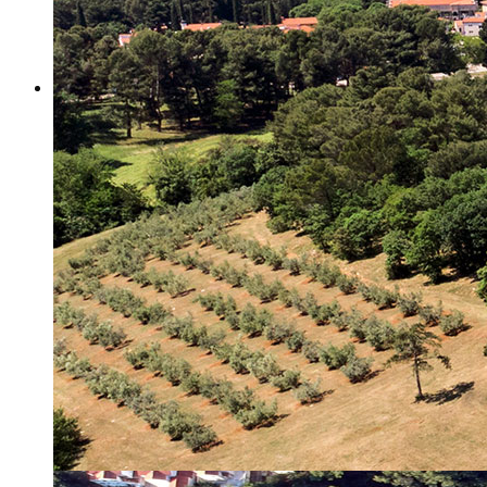
Misija i vizija
Upravno Vijeće
Rad Upravnog vijeća
Znanstveno Vijeće
Rad Znanstvenog vijeća
Etičko povjerenstvo
Etički kodeks
Financiranje
Proračun
Potpore
PROGRAMSKO FINANCIRANJE
Izvještavanje po uredbi
Projekti Instituta
Dialogue4Tourism
REVIVE
WASTEREDUCE
MITOMED+
WINTERMED
CASTWATER
INHERIT
CONSUMLESS PLUS