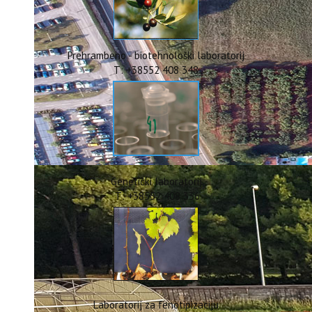
ERASMUS+
HyPro4ST
DIGIAGRI
GreenTea
Prehrambeno - biotehnološki laboratorij
CIRCOLIVE
T: +38552 408 348
Genetički laboratorij
T: +38552 408 336
Laboratorij za fenotipizaciju