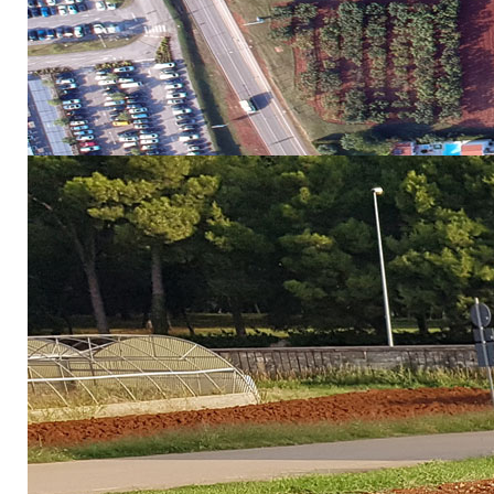
- odgovornost
- komunikativnost
- poželjno je iskustvo u anketiranju
- poželjno je osnovno poznavanje stranih jezika (engleski, nj
Uz prijavu na Javni poziv obavezno je dostaviti životopis na
O rezultatima izbora kandidati će biti obaviješteni u roku 8 
Prijave sa potrebnom dokumentacijom se dostavljaj
adrese:
kristina@iptpo.hr
i
tina@iptpo.hr
.
Za sve dodatne informacije možete se javiti na broj telefona
Pret