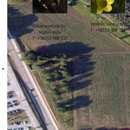
Vinarski laboratorij
Laboratorij za tlo,
T: +38552 408 331
biljku i vodu
T: +38552 408 337
JAVNI POZIV ZA PRO
04 Lipanj 2018
Hitova: 3895
Pozivamo studente i sve zainteresira
(područje Rabac) u svrhu realizacij
(Modeli integriranih oblika turizma na M
Uvjeti: