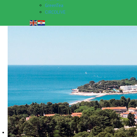
GreenTea
CIRCOLIVE