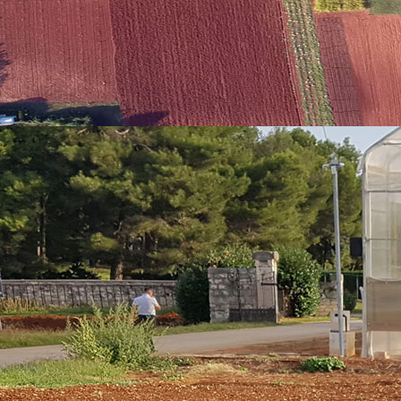
emački, talijanski)
 hrvatskom jeziku.
dana od završetka javnog poziva.
u u roku od 14 dana od dana objave Javnog poziva putem web str
 052/408-308.