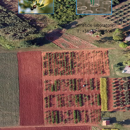
Prehrambeno -
Genetički laboratorij
biotehnološki
T: +38552 408 336
laboratorij
T: +38552 408 348
VEDBU ANKETIRANJA 2018
ne da se jave na poziv za provedbu anketiranja turista na plažama gradov
e projekta INTERREG Mediteran „Models of Integrated Tourism in the MEDi
editeranu plus) koji provodi Institut za poljoprivredu i turizam u Poreču.