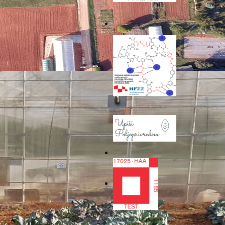
anica na sljedeće mail
Sljedeće
Prehrambeno biotehnološki i