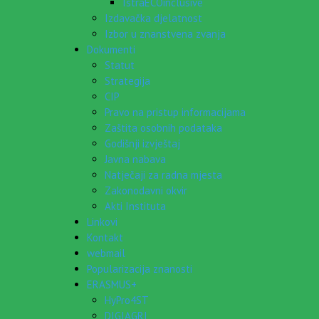
IstraECOinclusive
Izdavačka djelatnost
Izbor u znanstvena zvanja
Dokumenti
Statut
Strategija
CIP
Pravo na pristup informacijama
Zaštita osobnih podataka
Godišnji izvještaj
Javna nabava
Natječaji za radna mjesta
Zakonodavni okvir
Akti Instituta
Linkovi
Kontakt
webmail
Popularizacija znanosti
ERASMUS+
HyPro4ST
DIGIAGRI