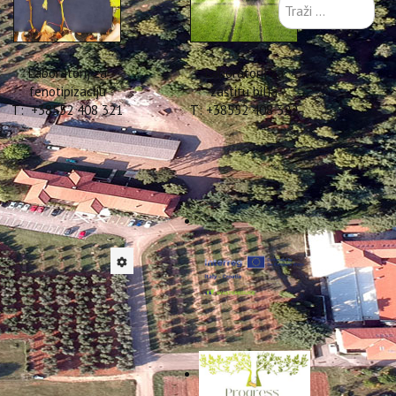
Traži
...
Laboratorij za
Laboratorij za
fenotipizaciju
zaštitu bilja
T: +38552 408 321
T: +38552 408 322
a Poreč, Novigrad i Labin
terranean Plus - MITOMED+