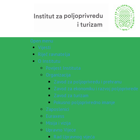
Open menu
Vijesti
Riječ ravnatelja
O Institutu
Povijest Instituta
Organizacija
Zavod za poljoprivredu i prehranu
Zavod za ekonomiku i razvoj poljoprivrede
Zavod za turizam
Pokusno poljoprivredno imanje
Zaposlenici
Euraxess
Misija i vizija
Upravno Vijeće
Rad Upravnog vijeća