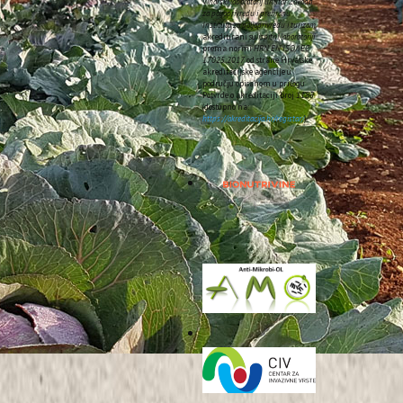
Vinarski laboratorij unutar Zavoda
za poljoprivredu i prehranu
Instituta za poljoprivredu i turizam
akreditirani su
ispitni laboratoriji
prema normi
HRN EN ISO/IEC
17025:2017
od strane Hrvatske
akreditacijske agencije u
području opisanom u prilogu
Potvrde o akreditaciji broj
1185
(dostupno na:
https://akreditacija.hr/registar/
).