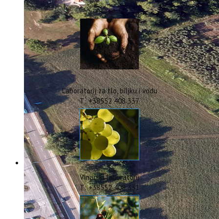
IstraOILFest
ARHIVA PROJEKATA
IstraECOinclusive
Izdavačka djelatnost
Izbor u znanstvena zvanja
Dokumenti
Statut
Strategija
Laboratorij za tlo, biljku i vodu
CIP
T: +38552 408 337
Pravo na pristup informacijama
Zaštita osobnih podataka
Godišnji izvještaj
Javna nabava
Natječaji za radna mjesta
Zakonodavni okvir
Akti Instituta
Vinarski laboratorij
Linkovi
T: +38552 408 331
Kontakt
webmail
Popularizacija znanosti