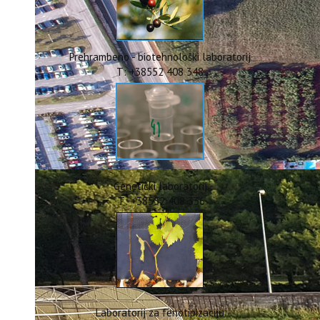
ERASMUS+
HyPro4ST
DIGIAGRI
GreenTea
Prehrambeno - biotehnološki laboratorij
CIRCOLIVE
T: +38552 408 348
Genetički laboratorij
T: +38552 408 336
Laboratorij za fenotipizaciju