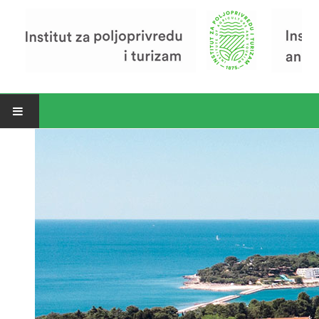
Open menu
Vijesti
Riječ ravnatelja
O Institutu
Povijest Instituta
Organizacija
Zavod za poljoprivredu i prehranu
Zavod za ekonomiku i razvoj poljoprivrede
Zavod za turizam
Pokusno poljoprivredno imanje
Zaposlenici
Euraxess