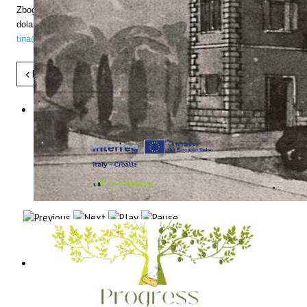
Zbog ograničenog broja sudionika, molimo Vas da potvrdite svoj
dolazak najkasnije do petka, 31. kolovoza 2018., na e-mail adresu:
tina@iptpo.hr
ili broj telefona 052/408-308.
Pret
Sljedeće