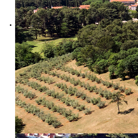
Misija i vizija
Upravno Vijeće
Rad Upravnog vijeća
Znanstveno Vijeće
Rad Znanstvenog vijeća
Etičko povjerenstvo
Etički kodeks
Financiranje
Proračun
Potpore
PROGRAMSKO FINANCIRANJE
Izvještavanje po uredbi
Projekti Instituta
Dialogue4Tourism
REVIVE
WASTEREDUCE
MITOMED+
WINTERMED
CASTWATER
INHERIT
CONSUMLESS PLUS