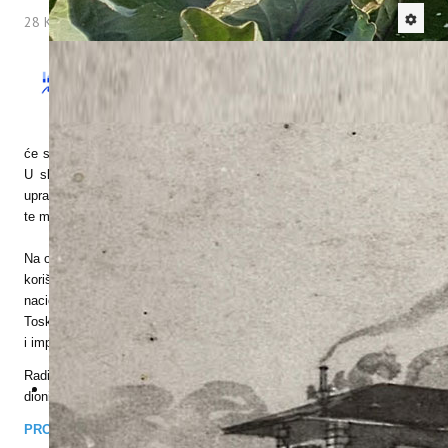
28 Kolovoz 2018
Hitova: 4147
Institut za poljoprivredu i turizam poziva Vas
na radionicu projekta
MITOMED+
-
„POKAZATELJI ODRŽIVOG TURIZMA
OBALNIH TURISTIČKIH DESTINACIJA“ koja
će se održati
u utorak, 4. rujna 2018. u Poreču, u Hotelu Flores
.
U sklopu radionice organizirat će se dva okrugla stola posvećena
upravljanju podacima u cilju unaprjeđenja i održivog razvoja turizma
te modelu “Zelena plaža”.
Na okruglim stolovima raspravljat će se o konkretnim primjerima
korištenja, tumačenja i upravljanja podacima vezanim uz turizam na
nacionalnoj i međunarodnoj razini te iznijeti primjeri iz Regije
Toskane, Katalonije, s Cipra i iz Istarske županije u kojima se testira
i implementira model “Zelena plaža”.
Radionica je namijenjena jedinicama lokalne samouprave i svim
dionicima koji sudjeluju u razvoju obalnih turističkih destinacija.
PROGRAM RADIONICE