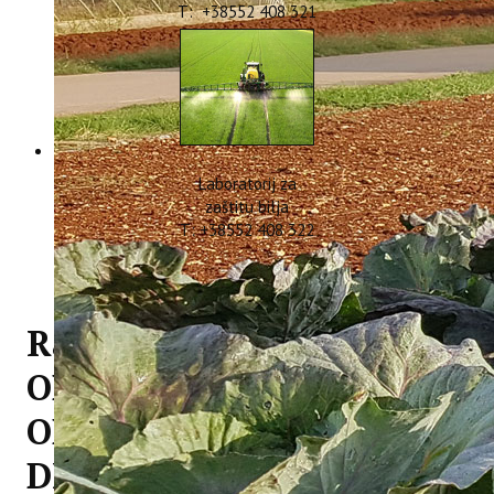
T: +38552 408 321
Laboratorij za
zaštitu bilja
T: +38552 408 322
Radionica „POKAZATELJI
ODRŽIVOG TURIZMA
OBALNIH TURISTIČKIH
DESTINACIJA“