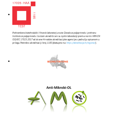
Prehrambeno biotehnološki i Vinarski laboratorij unutar Zavoda za poljoprivredu i prehranu
Instituta za poljoprivredu i turizam
akreditirani su
ispitni laboratoriji
prema normi
HRN EN
ISO/IEC 17025:2017
od strane Hrvatske akreditacijske agencije u području opisanom u
prilogu Potvrde o akreditaciji broj
1185
(dostupno na:
https://akreditacija.hr/registar/
).