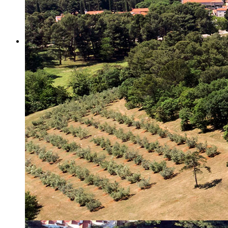
Misija i vizija
Upravno Vijeće
Rad Upravnog vijeća
Znanstveno Vijeće
Rad Znanstvenog vijeća
Etičko povjerenstvo
Etički kodeks
Financiranje
Proračun
Potpore
PROGRAMSKO FINANCIRANJE
Izvještavanje po uredbi
Projekti Instituta
Dialogue4Tourism
REVIVE
WASTEREDUCE
MITOMED+
WINTERMED
CASTWATER
INHERIT
CONSUMLESS PLUS