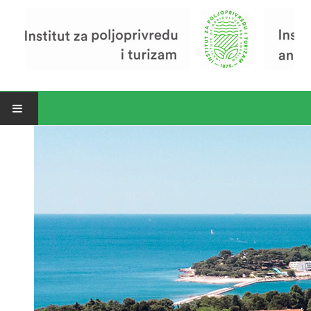
Open menu
Vijesti
Riječ ravnatelja
O Institutu
Povijest Instituta
Organizacija
Zavod za poljoprivredu i prehranu
Zavod za ekonomiku i razvoj poljoprivrede
Zavod za turizam
Pokusno poljoprivredno imanje
Zaposlenici
Euraxess