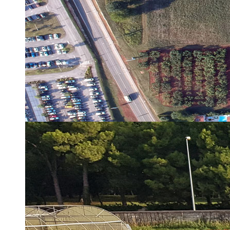
ERASMUS+
HyPro4ST
DIGIAGRI
GreenTea
CIRCOLIVE