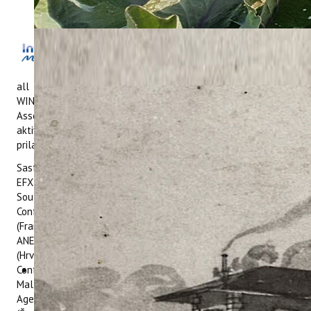
Dana 17. rujna 2020. godine održana je
videokonferencija partnera na projektu
Interreg Med „Winter Islands Network for
all year round Tourism ExpeRience in the MEDiterranean -
WINTER MED“ u organizaciji vodećeg partnera projekta ANCI
Association of Tuscan Municipalities (Italija) s ciljem da se
aktivnosti u okviru projekta nastave u planiranom okviru
prilagođeno uvjetima nastalim uslijed pandemije COVID-19.
Sastanku je prisustvovalo 10 partnera na projektu: EGTC
EFXINI POLI - EFXINI POLI (Grčka), Development Agency of
South Aegean Region – Energeiaki S.A. - READ S.A. (Grčka),
Conference of Peripheral Maritime Regions of Europe - CRPM
(Francuska), Larnaca-Famagusta District Development Agency
ANETEL (Cipar), Institut za poljoprivredu i turizam - IPTPO
(Hrvatska), Corsican Tourist Agency - ATC (Francuska),
Confesercenti Toscana (Italija), Services and Navigation
Mallorca - Mallorca Chamber of Commerce (Španjolska),
Agency for Tourism of the Balearic Islands - AETIB