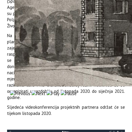
(Španjolska) i Dubrovnik Neretva Regional Development
Agency - DUNEA (Hrvatska). Na videokonferenciji sudjelovale
su predstavnice Instituta dr. sc. Kristina Brščić, dr. sc. Danijela
Poljuha, Tina Šugar, Katarina Lovrečić, Ana Čehić i Joelle
Živolić.
Na sastanku je raspravljano o dosad realiziranim te
planiranim budućim aktivnostima. Partneri su prihvatili
zajednički okvir za izradu regionalnih akcijskih planova, a
raspravljalo se o mogućnostima organizacije radionica u koje
se posebno žele uključiti lokalni dionici u turizmu, kao i
donositelji odluka u turizmu na lokalnim, regionalnim te
nacionalnim razinama. Radionice će biti podloga za kreiranje
mjera i daljnjih aktivnosti kako na regionalnim i nacionalnim
razinama tako i na transnacionalnoj razini. Radionice će se
organizirati u razdoblju od listopada 2020. do siječnja 2021.
godine.
Sljedeća videokonferencija projektnih partnera održat će se
tijekom listopada 2020.