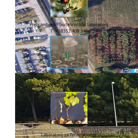
ERASMUS+
HyPro4ST
DIGIAGRI
GreenTea
Prehrambeno - biotehnološki laboratorij
CIRCOLIVE
T: +38552 408 348
Genetički laboratorij
T: +38552 408 336
Laboratorij za fenotipizaciju