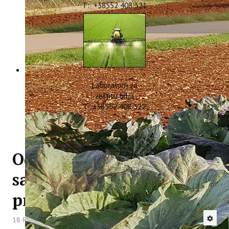
T: +38552 408 321
Laboratorij za
zaštitu bilja
T: +38552 408 322
Održan treći online
sastanak partnera na
projektu WINTER MED
18 Rujan 2020
Hitova: 3929