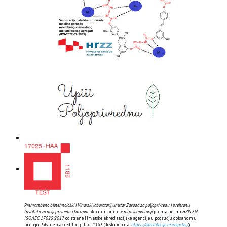
Prehrambeno biotehnološki i Vinarski laboratorij unutar Zavoda za poljoprivredu i prehranu
Instituta za poljoprivredu i turizam
akreditirani su
ispitni laboratoriji
prema normi
HRN EN
ISO/IEC 17025:2017
od strane Hrvatske akreditacijske agencije u području opisanom u
prilogu Potvrde o akreditaciji broj
1185
(dostupno na:
https://akreditacija.hr/registar/
).