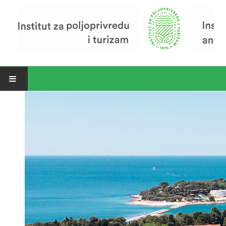
Open menu
Vijesti
Riječ ravnatelja
O Institutu
Povijest Instituta
Organizacija
Zavod za poljoprivredu i prehranu
Zavod za ekonomiku i razvoj poljoprivrede
Zavod za turizam
Pokusno poljoprivredno imanje
Zaposlenici
Euraxess