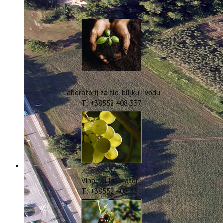
IstraOILFest
ARHIVA PROJEKATA
IstraECOinclusive
Izdavačka djelatnost
Izbor u znanstvena zvanja
Dokumenti
Statut
Strategija
Laboratorij za tlo, biljku i vodu
CIP
T: +38552 408 337
Pravo na pristup informacijama
Zaštita osobnih podataka
Godišnji izvještaj
Javna nabava
Natječaji za radna mjesta
Zakonodavni okvir
Akti Instituta
Vinarski laboratorij
Linkovi
T: +38552 408 331
Kontakt
webmail
Popularizacija znanosti