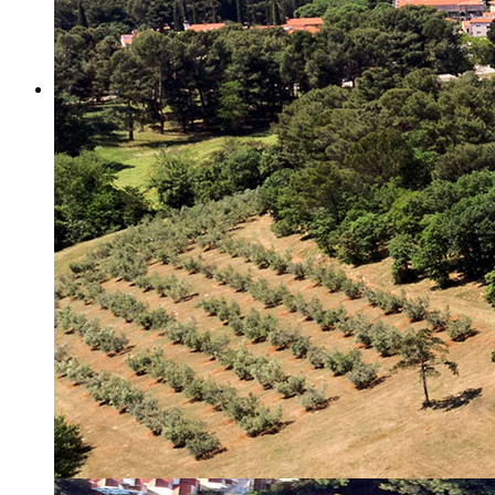
Misija i vizija
Upravno Vijeće
Rad Upravnog vijeća
Znanstveno Vijeće
Rad Znanstvenog vijeća
Etičko povjerenstvo
Etički kodeks
Financiranje
Proračun
Potpore
PROGRAMSKO FINANCIRANJE
Izvještavanje po uredbi
Projekti Instituta
Dialogue4Tourism
REVIVE
WASTEREDUCE
MITOMED+
WINTERMED
CASTWATER
INHERIT
CONSUMLESS PLUS