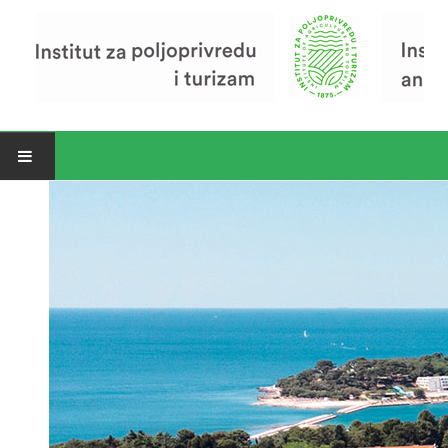
Open menu
Vijesti
Riječ ravnatelja
O Institutu
Povijest Instituta
Organizacija
Zavod za poljoprivredu i prehranu
Zavod za ekonomiku i razvoj poljoprivrede
Zavod za turizam
Pokusno poljoprivredno imanje
Zaposlenici
Euraxess