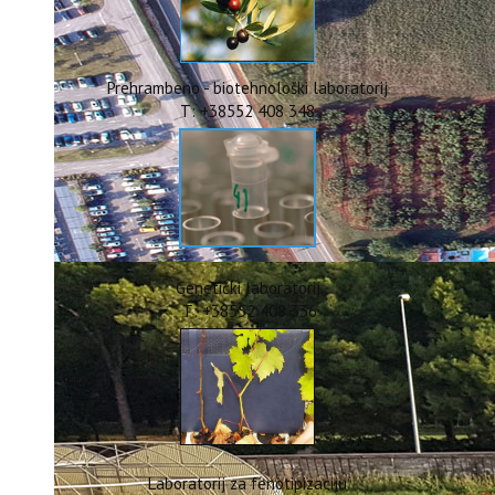
ERASMUS+
HyPro4ST
DIGIAGRI
GreenTea
Prehrambeno - biotehnološki laboratorij
CIRCOLIVE
T: +38552 408 348
Genetički laboratorij
T: +38552 408 336
Laboratorij za fenotipizaciju