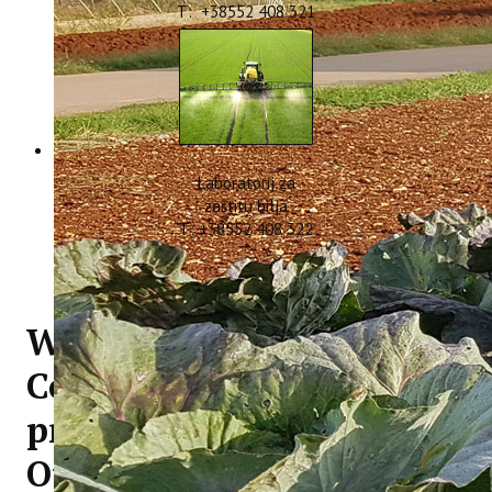
T: +38552 408 321
Laboratorij za
zaštitu bilja
T: +38552 408 322
WINTER MED i
ConsumeLess Plus
predstavljeni na FTHM u
Opatiji