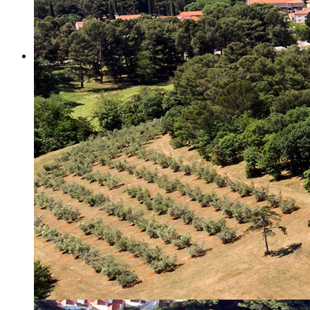
Misija i vizija
Upravno Vijeće
Rad Upravnog vijeća
Znanstveno Vijeće
Rad Znanstvenog vijeća
Etičko povjerenstvo
Etički kodeks
Financiranje
Proračun
Potpore
PROGRAMSKO FINANCIRANJE
Izvještavanje po uredbi
Projekti Instituta
Dialogue4Tourism
REVIVE
WASTEREDUCE
MITOMED+
WINTERMED
CASTWATER
INHERIT
CONSUMLESS PLUS