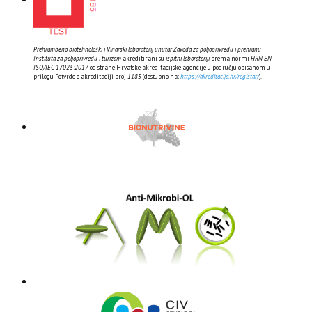
Prehrambeno biotehnološki i Vinarski laboratorij unutar Zavoda za poljoprivredu i prehranu
Instituta za poljoprivredu i turizam
akreditirani su
ispitni laboratoriji
prema normi
HRN EN
ISO/IEC 17025:2017
od strane Hrvatske akreditacijske agencije u području opisanom u
prilogu Potvrde o akreditaciji broj
1185
(dostupno na:
https://akreditacija.hr/registar/
).