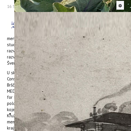
16 Studeni 2021
Hitova: 4072
U ponedjeljak 15. studenoga 2021.
održano je gostujuće predavanje
studentima opatijskog Fakulteta za
menadžment u turizmu i ugostiteljstvu. Predavanje je održano
studentima druge godine diplomskog studija na smjeru Održivi
razvoj u turizmu u sklopu kolegija „Ekonomika održivog
razvoja“. Predavanje je organizirala izv. prof. dr. sc. Zvonimira
Šverko Grdić.
U sklopu predavanja predstavljeni su projekti WINTER MED i
ConsumeLess Plus. Tijekom prvog školskog sata dr. sc. Kristina
Brščić prezentirala je alate projekta WINTER MED i WINTER
MED Strategiju „Transnational Year-Round Tourism Strategy
for Mediterranean Island Destinations 2021 – 2026“. U drugoj
polovici predavanja predstavljen je projekt ConsumeLess Plus
kojeg su izlagale Katarina Lovrečić, Joelle Živolić i Rosela
Kružić. Predstavljen je ConsumeLess model, smjernice, kriteriji,
memorandum o razumijevanju i ConsumeLess platforma. Na
kraju predavanja kroz kratku diskusiju pojašnjena su još neka