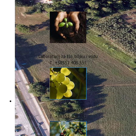
IstraOILFest
ARHIVA PROJEKATA
IstraECOinclusive
Izdavačka djelatnost
Izbor u znanstvena zvanja
Dokumenti
Statut
Strategija
Laboratorij za tlo, biljku i vodu
CIP
T: +38552 408 337
Pravo na pristup informacijama
Zaštita osobnih podataka
Godišnji izvještaj
Javna nabava
Natječaji za radna mjesta
Zakonodavni okvir
Akti Instituta
Vinarski laboratorij
Linkovi
T: +38552 408 331
Kontakt
webmail
Popularizacija znanosti