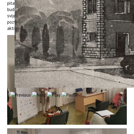
pitanja vezana uz realizaciju europskih projekata. Osim toga,
budući da je ConsumeLess Plus projekt usmjeren na podizanje
svijesti u zajednici o važnosti čuvanja resursa studenti su
pozvani da se pridruže projektu kao volonteri u budućim
aktivnostima koje će realizirati u okviru projekta.