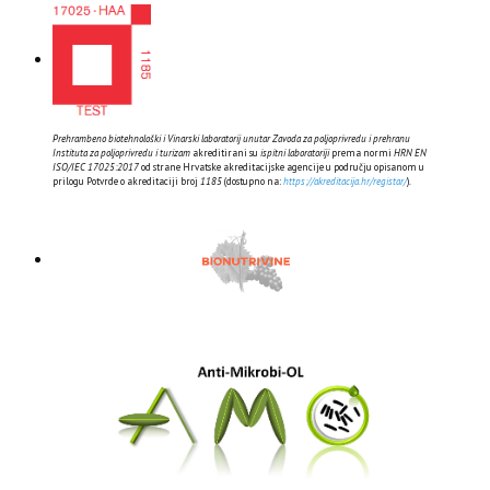
Prehrambeno biotehnološki i Vinarski laboratorij unutar Zavoda za poljoprivredu i prehranu
Instituta za poljoprivredu i turizam
akreditirani su
ispitni laboratoriji
prema normi
HRN EN
ISO/IEC 17025:2017
od strane Hrvatske akreditacijske agencije u području opisanom u
prilogu Potvrde o akreditaciji broj
1185
(dostupno na:
https://akreditacija.hr/registar/
).