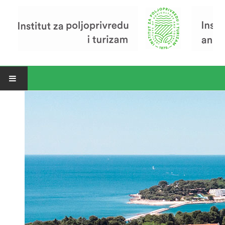
Open menu
Vijesti
Riječ ravnatelja
O Institutu
Povijest Instituta
Organizacija
Zavod za poljoprivredu i prehranu
Zavod za ekonomiku i razvoj poljoprivrede
Zavod za turizam
Pokusno poljoprivredno imanje
Zaposlenici
Euraxess