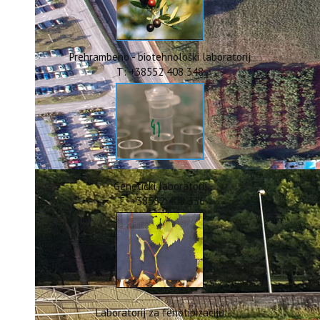
ERASMUS+
HyPro4ST
DIGIAGRI
GreenTea
Prehrambeno - biotehnološki laboratorij
CIRCOLIVE
T: +38552 408 348
Genetički laboratorij
T: +38552 408 336
Laboratorij za fenotipizaciju