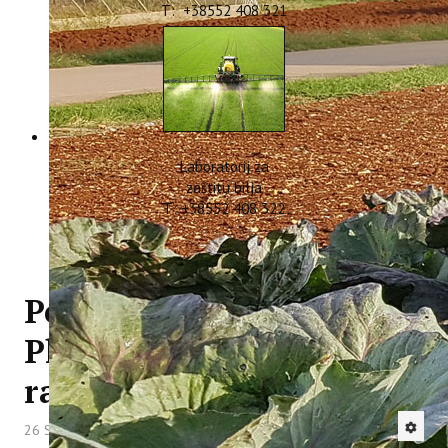
T: +38552 408 321
Laboratorij za
zaštitu bilja
T: +38552 408 322
Potpisan ConsumeLess
Plus Memorandum o
razumijevanju
26 Studeni 2021
Hitova: 3455