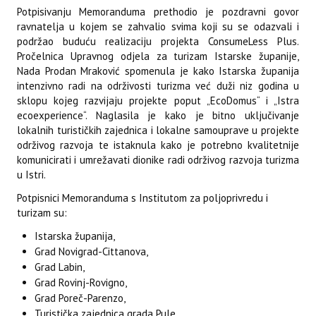
Potpisivanju Memoranduma prethodio je pozdravni govor
ravnatelja u kojem se zahvalio svima koji su se odazvali i
podržao buduću realizaciju projekta ConsumeLess Plus.
Pročelnica Upravnog odjela za turizam Istarske županije,
Nada Prodan Mraković spomenula je kako Istarska županija
intenzivno radi na održivosti turizma već duži niz godina u
sklopu kojeg razvijaju projekte poput „EcoDomus“ i „Istra
ecoexperience“. Naglasila je kako je bitno uključivanje
lokalnih turističkih zajednica i lokalne samouprave u projekte
održivog razvoja te istaknula kako je potrebno kvalitetnije
komunicirati i umrežavati dionike radi održivog razvoja turizma
u Istri.
Potpisnici Memoranduma s Institutom za poljoprivredu i
turizam su:
Istarska županija,
Grad Novigrad-Cittanova,
Grad Labin,
Grad Rovinj-Rovigno,
Grad Poreč-Parenzo,
Turistička zajednica grada Pule,