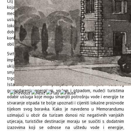
Cilj projekta je pokazati da je ConsumeLess destinacija ona,
koja uključenjem u realizaciju projekta postaje dio
mediteranske zajednice, koja valorizira prirodne resurse,
usluge ekosustava, kulturnu baštinu te se usredotočuje na
lokalno gospodarstvo i zajednicu. Takva destinacija teži
dobrobiti građana i posjetitelja što je dodana vrijednost za
konkurentnost destinacije, osobito u današnjem vremenu
obilježenom pandemijom COVID-19.
Svrha potpisivanja Memoranduma je promicanje
implementacije “ConsumelessMed” oznake, čiji je cilj
uključivanje pružatelja turističkih usluga (hotela, privatnih
smještaja, kampova, kafića i restorana, ljetovališta na plaži,
trgovina lokalnom hranom i rukotvorinama) smještenih u
Istarskoj županiji i primjena posebnih mjera održivog
gospodarenja energijom, vodom i otpadom, nudeći turistima
odabir usluga koje mogu smanjiti potrošnju vode i energije te
stvaranje otpada te bolje upoznati i cijeniti lokalne proizvode
tijekom svog boravka. Kako je navedeno u Memorandumu
uzimajući u obzir da turizam donosi niz negativnih vanjskih
utjecaja, turističke destinacije moraju se suočiti s dodatnim
izazovima koji se odnose na uštedu vode i energije,