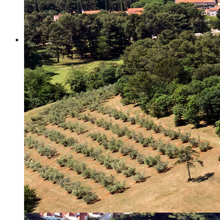
Misija i vizija
Upravno Vijeće
Rad Upravnog vijeća
Znanstveno Vijeće
Rad Znanstvenog vijeća
Etičko povjerenstvo
Etički kodeks
Financiranje
Proračun
Potpore
PROGRAMSKO FINANCIRANJE
Izvještavanje po uredbi
Projekti Instituta
Dialogue4Tourism
REVIVE
WASTEREDUCE
MITOMED+
WINTERMED
CASTWATER
INHERIT
CONSUMLESS PLUS