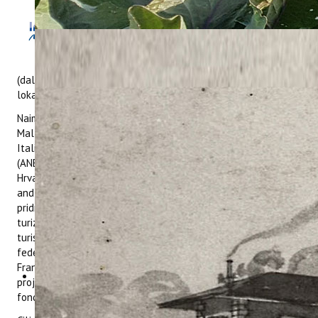
Dana 25. studenog 2021. u
Institutu za poljoprivredu i
turizam održano je potpisivanje
Memoranduma o razumijevanju
(dalje u tekstu Memorandum) projekta
ConsumeLess Plus
s
lokalnim dionicima.
Naime, dana 1. lipnja 2021. Agencija za energiju i vodu vlade
Malte (vodeći partner) u suradnji s Ambiente Italia srl –
Italija; Larnaca-Famagusta District Development Agency –
(ANETEL) - Cipar; Institutom za poljoprivredu i turizam -
Hrvatska; Gradom Kotor - Crna Gora; Chamber of Commerce
and Industry Nice Côte d’Azur – Francuska te uključujući
pridružene partnere Istarsku županiju - Upravni odjel za
turizam - Hrvatska; turističku zajednicu Larnaka - Cipar;
turističku organizaciju Kotor - Crna Gora; regionalnu
federaciju turističkih ureda Provence-Alpes-Côte-d'Azur-
Francuska i Upravu za turizam Malte započele su provedbu
projekta CONSUME-LESS PLUS, sufinanciranog iz Europskog
fonda za regionalni razvoj u okviru programa Interreg MED.