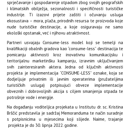
sprječavanje i gospodarenje otpadom zbog svojih geografskih
i klimatskih obilježja, sezonalnosti i specifičnosti turističke
industrije. Ti izazovi prijete zaštiti i očuvanju usluga
ekosustava – mora, plaža, prirodnih resursa te proizvoda koje
nude turističke destinacije, a koje osiguravaju ne samo
ekološki opstanak, već i njihovu atraktivnost.
Partneri usvajaju Consume-less model koji se temelji na
kvalifikaciji obalnih gradova kao “consume-less” destinacija te
pomicanju aktivnosti kroz inovativnu komunikacijsku i
teritorijalnu marketinšku kampanju, izravnim uključivanjem
svih zainteresiranih aktera. Jedna od ključnih aktivnosti
projekta je implementacija “CONSUME-LESS” oznake, koja se
dodjeljuje privatnim ili javnim operaterima (pružateljima
turističkih usluga) potpisujući obveze implementacije
obveznih i dobrovoljnih akcija s ciljem smanjenja otpada te
potrošnje vode i energije.
Na događanju voditeljica projekata u Institutu dr. sc. Kristina
Brščić predstavila je sadržaj Memoranduma te način suradnje
s potpisnicima u mjesecima koji slijede. Naime, trajanje
projekta je do 30. lipnja 2022. godine.