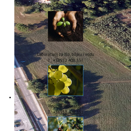
IstraOILFest
ARHIVA PROJEKATA
IstraECOinclusive
Izdavačka djelatnost
Izbor u znanstvena zvanja
Dokumenti
Statut
Strategija
Laboratorij za tlo, biljku i vodu
CIP
T: +38552 408 337
Pravo na pristup informacijama
Zaštita osobnih podataka
Godišnji izvještaj
Javna nabava
Natječaji za radna mjesta
Zakonodavni okvir
Akti Instituta
Vinarski laboratorij
Linkovi
T: +38552 408 331
Kontakt
webmail
Popularizacija znanosti