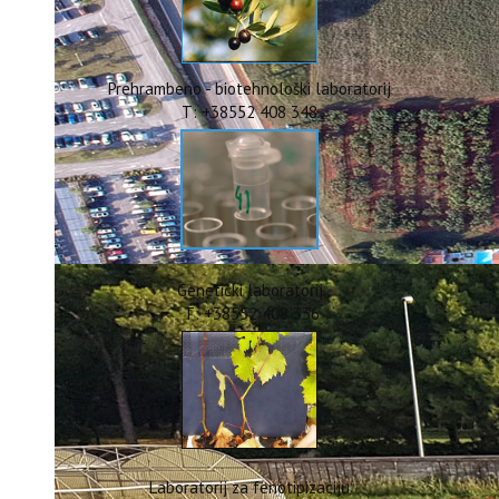
ERASMUS+
HyPro4ST
DIGIAGRI
GreenTea
Prehrambeno - biotehnološki laboratorij
CIRCOLIVE
T: +38552 408 348
Genetički laboratorij
T: +38552 408 336
Laboratorij za fenotipizaciju