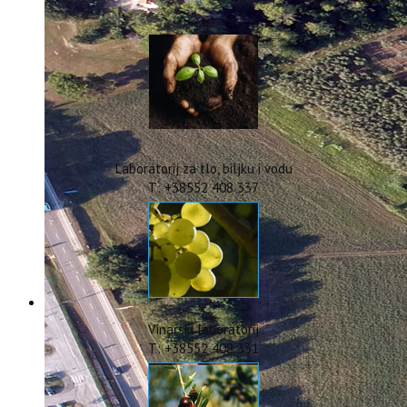
IstraOILFest
ARHIVA PROJEKATA
IstraECOinclusive
Izdavačka djelatnost
Izbor u znanstvena zvanja
Dokumenti
Statut
Strategija
Laboratorij za tlo, biljku i vodu
CIP
T: +38552 408 337
Pravo na pristup informacijama
Zaštita osobnih podataka
Godišnji izvještaj
Javna nabava
Natječaji za radna mjesta
Zakonodavni okvir
Akti Instituta
Vinarski laboratorij
Linkovi
T: +38552 408 331
Kontakt
webmail
Popularizacija znanosti