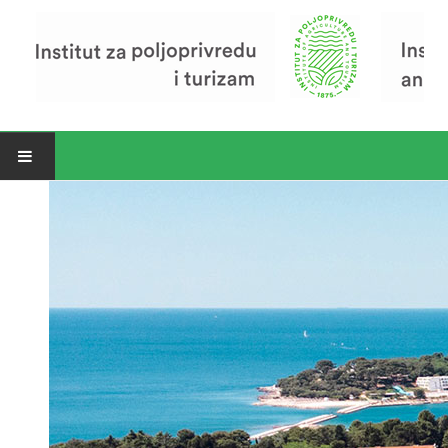
Open menu
Vijesti
Riječ ravnatelja
O Institutu
Povijest Instituta
Organizacija
Zavod za poljoprivredu i prehranu
Zavod za ekonomiku i razvoj poljoprivrede
Zavod za turizam
Pokusno poljoprivredno imanje
Zaposlenici
Euraxess