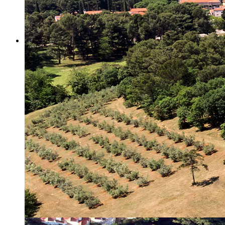
Misija i vizija
Upravno Vijeće
Rad Upravnog vijeća
Znanstveno Vijeće
Rad Znanstvenog vijeća
Etičko povjerenstvo
Etički kodeks
Financiranje
Proračun
Potpore
PROGRAMSKO FINANCIRANJE
Izvještavanje po uredbi
Projekti Instituta
Dialogue4Tourism
REVIVE
WASTEREDUCE
MITOMED+
WINTERMED
CASTWATER
INHERIT
CONSUMLESS PLUS