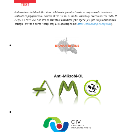
Prehrambeno biotehnološki i Vinarski laboratorij unutar Zavoda za poljoprivredu i prehranu
Instituta za poljoprivredu i turizam
akreditirani su
ispitni laboratoriji
prema normi
HRN EN
ISO/IEC 17025:2017
od strane Hrvatske akreditacijske agencije u području opisanom u
prilogu Potvrde o akreditaciji broj
1185
(dostupno na:
https://akreditacija.hr/registar/
).