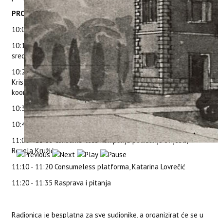
PROGRAM RADIONICE
10:00 - 10:15 Registracija sudionika
10:15 - 10:20 Pozdravni govor - direktorica Turističke zajednice
središnje Istre, Sanja Kantaruti
10:20 - 10:30 Predstavljanje projekta ConsumelessPlus, dr. sc.
Kristina Brščić, predstojnica Zavoda za turizam i lokalna
koordinatorica projekta
10:30 - 10:40 ConsumelessMed smjernice, Joelle Živolić
10:40 - 11:00 ConsumeLess model – kriteriji, Tina Šugar Korda
11:00 - 11:10 Consume-less kampanja podizanja svijesti,
Rosela Kružić
11:10 - 11:20 Consumeless platforma, Katarina Lovrečić
11:20 - 11:35 Rasprava i pitanja
Radionica je besplatna za sve sudionike, a organizirat će se u