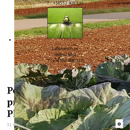
T: +38552 408 321
Laboratorij za
zaštitu bilja
T: +38552 408 322
Poziv na radionicu
projekta ConsumeLess
Plus u Pazinu
31 Siječanj 2022
Hitova: 3273