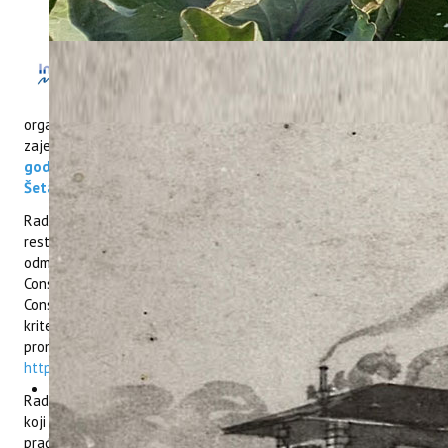
Zado
voljstvo nam je pozvati Vas na
radionicu u okviru
projekta
ConsumeLess Plus
u
organizaciji Instituta za poljoprivredu i turizam i Turističke
zajednice središnje Istre koja će se održati
9. veljače 2022.
godine na Pučkom otvorenom učilištu Pazin na adresi
Šetalište Pazinske gimnazije 1.
Radionice su namijenjene smještajnim objektima, kafićima,
restoranima, trgovinama hranom i rukotvorinama, hotelima te
odmaralištima na plaži koji su zainteresirani saznati više o
ConsumelessMed oznaci i uključiti se u projekt radi dobivanja
ConsumelessMed oznake. Svi oni koji zadovolje određene
kriterije i steknu ConsumelessMed oznaku imaju pravo biti
promovirani na ConsumelessMed platformi:
https://www.consumelessmed.org
.
Radionica će se organizirati u hibridnom obliku, a svi dionici
koji se prijave dobit će putem maila poveznicu za online
praćenje.