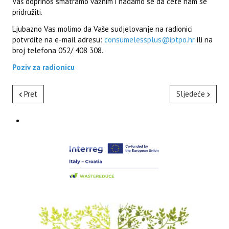
Vaš doprinos smatramo važnim i nadamo se da ćete nam se
pridružiti.
Ljubazno Vas molimo da Vaše sudjelovanje na radionici
potvrdite na e-mail adresu:
consumelessplus@iptpo.hr
ili na
broj telefona 052/ 408 308.
Poziv za radionicu
Pret
Sljedeće