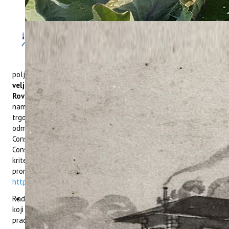
Zadovoljstvo
nam je pozvati
Vas na radionicu u okviru
projekta
ConsumeLess Plus
u
organizaciji Instituta za
poljoprivredu i turizam i Grada Rovinja koja će se održati
17.
veljače 2022. godine u Pučkom otvorenom učilištu Grada
Rovinja na adresi Trg Maršala Tita 12
. Radionice su
namijenjene smještajnim objektima, kafićima, restoranima,
trgovinama hranom i rukotvorinama, hotelima te
odmaralištima na plaži koji su zainteresirani saznati više o
ConsumelessMed oznaci i uključiti se u projekt radi dobivanja
ConsumelessMed oznake. Svi oni koji zadovolje određene
kriterije i steknu ConsumelessMed oznaku imaju pravo biti
promovirani na ConsumelessMed platformi:
https://www.consumelessmed.org
.
Radionica će se organizirati u hibridnom obliku, a svi dionici
koji se prijave dobit će putem maila poveznicu za online
praćenje radionice.