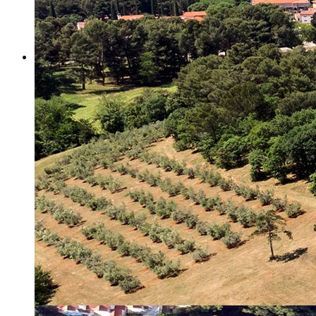
Misija i vizija
Upravno Vijeće
Rad Upravnog vijeća
Znanstveno Vijeće
Rad Znanstvenog vijeća
Etičko povjerenstvo
Etički kodeks
Financiranje
Proračun
Potpore
PROGRAMSKO FINANCIRANJE
Izvještavanje po uredbi
Projekti Instituta
Dialogue4Tourism
REVIVE
WASTEREDUCE
MITOMED+
WINTERMED
CASTWATER
INHERIT
CONSUMLESS PLUS