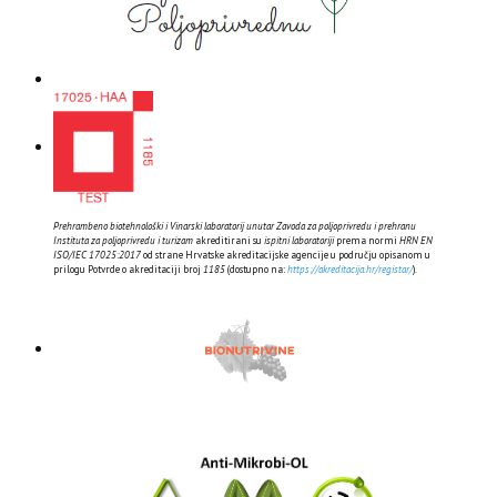
Prehrambeno biotehnološki i Vinarski laboratorij unutar Zavoda za poljoprivredu i prehranu
Instituta za poljoprivredu i turizam
akreditirani su
ispitni laboratoriji
prema normi
HRN EN
ISO/IEC 17025:2017
od strane Hrvatske akreditacijske agencije u području opisanom u
prilogu Potvrde o akreditaciji broj
1185
(dostupno na:
https://akreditacija.hr/registar/
).