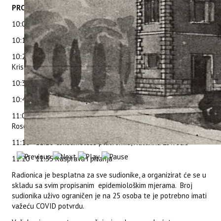
PROGRAM RADIONICE
10:00 - 10:15 Registracija sudionika
10:15 - 10:20 Pozdravni govor – predstavnik Grada Rovinja
10:20 - 10:30 Predstavljanje projekta ConsumelessPlus, dr. sc.
Kristina Brščić,
10:30 - 10:40 ConsumelessMed smjernice, Joelle Živolić
10:40 - 11:00 ConsumeLess model – kriteriji, Tina Šugar Korda
11:00 - 11:10 Consume-less kampanja podizanja svijesti,
Rosela Kružić
11:10 - 11:20 Consumeless platforma, Katarina Lovrečić
11:20 - 11:35 Rasprava i pitanja
Radionica je besplatna za sve sudionike, a organizirat će se u
skladu sa svim propisanim epidemiološkim mjerama. Broj
sudionika uživo ograničen je na 25 osoba te je potrebno imati
važeću COVID potvrdu.