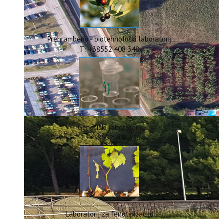
ERASMUS+
HyPro4ST
DIGIAGRI
GreenTea
Prehrambeno - biotehnološki laboratorij
CIRCOLIVE
T: +38552 408 348
Genetički laboratorij
T: +38552 408 336
Laboratorij za fenotipizaciju