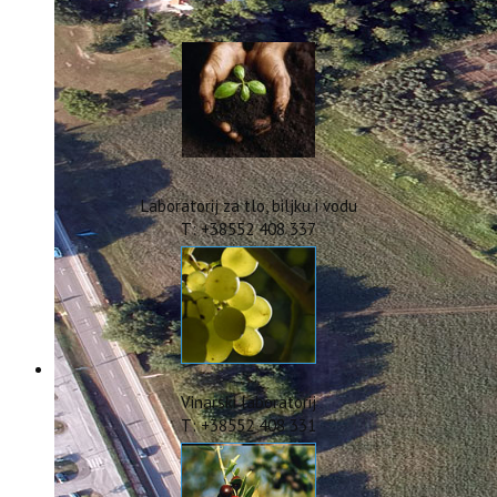
IstraOILFest
ARHIVA PROJEKATA
IstraECOinclusive
Izdavačka djelatnost
Izbor u znanstvena zvanja
Dokumenti
Statut
Strategija
Laboratorij za tlo, biljku i vodu
CIP
T: +38552 408 337
Pravo na pristup informacijama
Zaštita osobnih podataka
Godišnji izvještaj
Javna nabava
Natječaji za radna mjesta
Zakonodavni okvir
Akti Instituta
Vinarski laboratorij
Linkovi
T: +38552 408 331
Kontakt
webmail
Popularizacija znanosti