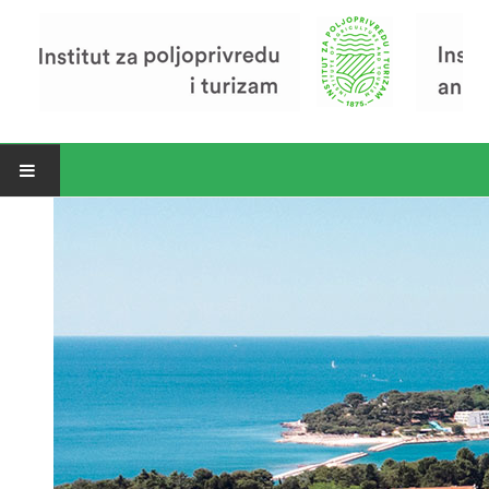
Open menu
Vijesti
Riječ ravnatelja
O Institutu
Povijest Instituta
Organizacija
Zavod za poljoprivredu i prehranu
Zavod za ekonomiku i razvoj poljoprivrede
Zavod za turizam
Pokusno poljoprivredno imanje
Zaposlenici
Euraxess