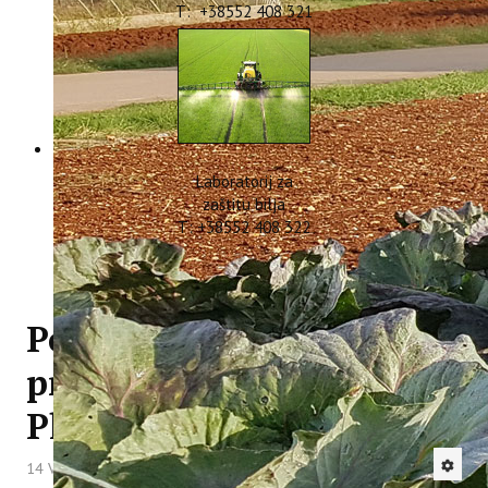
T: +38552 408 321
Laboratorij za
zaštitu bilja
T: +38552 408 322
Poziv na radionicu
projekta ConsumeLess
Plus u Rovinju
14 Veljača 2022
Hitova: 2897