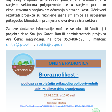
ranjivim sektorima poljoprivrede te u ranjivim prirodnim
ekosustavima s naglaskom očuvanja bioraznolikosti. Očekivani
rezultati projekta su razvijene jasne smjernice za uspješniju
prilagodbu klimatskim promjena u ova dva važna sektora.
Za sve dodatne informacije možete se obratiti Voditeljici
projekta dr.sc. Smiljani Goreti Ban ili administratorici projekta
Ani Čehić mag.ing.agr. na broj 052/408-328 ili mailom:
smilja@iptpo.hr
ili
acehic@iptpo.hr