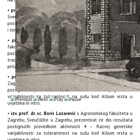
•
prof. dr. sc. Nenad Jasprica
s Instituta za more i priobalje,
Sveučilište u Dubrovniku, prezentirat će dio rezultata
postignutih provedbom aktivnosti 1 – Prikupljanje divljih svojti
i terenska istraživanja staništa.
•
prof. dr. sc. Mirta Tkalec
s Prirodoslovno matematičkog
fakulteta, Sveučilište u Zagrebu, prezentirat će dio rezultata
postignutih provedbom aktivnosti 3 – Mehanizmi tolerancije
tradicionalnih vrsta i divljih svojti u funkciji otpornosti i
prilagodbe klimatskim promjenama.
•
prof. dr. sc. Snježana Kereša
s Agronomskog fakulteta u
Zagrebu, Sveučilište u Zagrebu, prezentirat će dio rezultata
postignutih provedbom aktivnosti 4 – Razvoj genetske
varijabilnosti za tolerantnost na sušu kod Allium vrsta u
uvjetima in vitro.
•
izv. prof. dr. sc. Boris Lazarević
s Agronomskog fakulteta u
Zagrebu, Sveučilište u Zagrebu, prezentirat će dio rezultata
postignutih provedbom aktivnosti 4 – Razvoj genetske
varijabilnosti za tolerantnost na sušu kod Allium vrsta u
uvjetima in vitro.