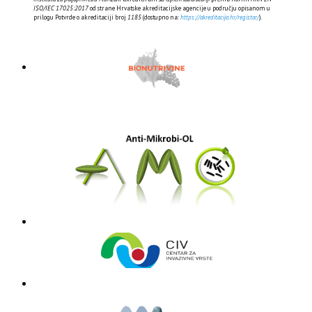
ISO/IEC 17025:2017
od strane Hrvatske akreditacijske agencije u području opisanom u
prilogu Potvrde o akreditaciji broj
1185
(dostupno na:
https://akreditacija.hr/registar/
).