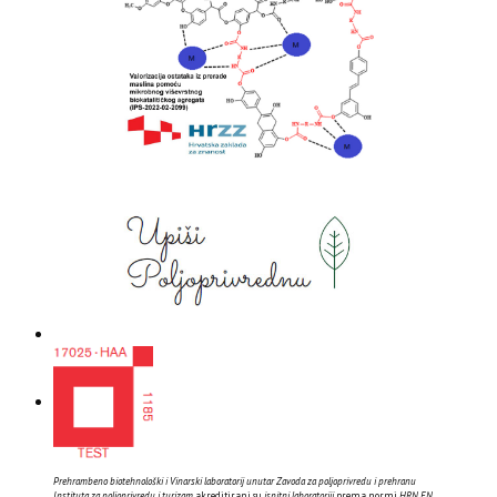
Prehrambeno biotehnološki i Vinarski laboratorij unutar Zavoda za poljoprivredu i prehranu
Instituta za poljoprivredu i turizam
akreditirani su
ispitni laboratoriji
prema normi
HRN EN