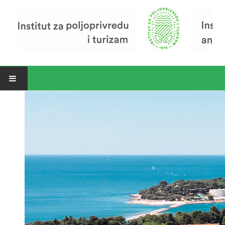
Open menu
Vijesti
Riječ ravnatelja
O Institutu
Povijest Instituta
Organizacija
Zavod za poljoprivredu i prehranu
Zavod za ekonomiku i razvoj poljoprivrede
Zavod za turizam
Pokusno poljoprivredno imanje
Zaposlenici
Euraxess