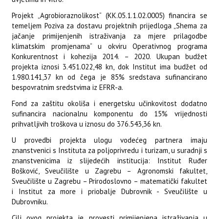
Projekt „Agrobioraznolikost“ (KK.05.1.1.02.0005) financira se
temeljem Poziva za dostavu projektnih prijedloga „Shema za
jačanje primijenjenih istraživanja za mjere prilagodbe
klimatskim promjenama“ u okviru Operativnog programa
Konkurentnost i kohezija 2014. – 2020. Ukupan budžet
projekta iznosi 3.451.022,48 kn, dok Institut ima budžet od
1.980.141,37 kn od čega je 85% sredstava sufinancirano
bespovratnim sredstvima iz EFRR-a.
Fond za zaštitu okoliša i energetsku učinkovitost dodatno
sufinancira nacionalnu komponentu do 15% vrijednosti
prihvatljivih troškova u iznosu do 376.543,36 kn.
U provedbi projekta ulogu vodećeg partnera imaju
znanstvenici s Instituta za poljoprivredu i turizam, u suradnji s
znanstvenicima iz slijedećih institucija: Institut Ruđer
Bošković, Sveučilište u Zagrebu – Agronomski fakultet,
Sveučilište u Zagrebu – Prirodoslovno – matematički fakultet
i Institut za more i priobalje Dubrovnik - Sveučilište u
Dubrovniku.
Cilj ovog projekta je provesti primijenjena istraživanja u