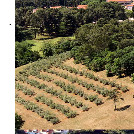
Misija i vizija
Upravno Vijeće
Rad Upravnog vijeća
Znanstveno Vijeće
Rad Znanstvenog vijeća
Etičko povjerenstvo
Etički kodeks
Financiranje
Proračun
Potpore
PROGRAMSKO FINANCIRANJE
Izvještavanje po uredbi
Projekti Instituta
Dialogue4Tourism
REVIVE
WASTEREDUCE
MITOMED+
WINTERMED
CASTWATER
INHERIT
CONSUMLESS PLUS