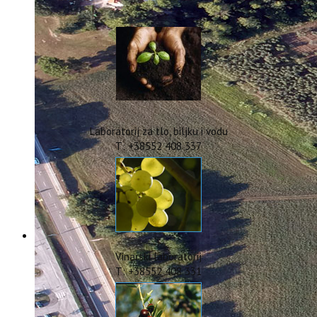
IstraOILFest
ARHIVA PROJEKATA
IstraECOinclusive
Izdavačka djelatnost
Izbor u znanstvena zvanja
Dokumenti
Statut
Strategija
Laboratorij za tlo, biljku i vodu
CIP
T: +38552 408 337
Pravo na pristup informacijama
Zaštita osobnih podataka
Godišnji izvještaj
Javna nabava
Natječaji za radna mjesta
Zakonodavni okvir
Akti Instituta
Vinarski laboratorij
Linkovi
T: +38552 408 331
Kontakt
webmail
Popularizacija znanosti