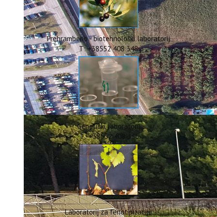
ERASMUS+
HyPro4ST
DIGIAGRI
GreenTea
Prehrambeno - biotehnološki laboratorij
CIRCOLIVE
T: +38552 408 348
Genetički laboratorij
T: +38552 408 336
Laboratorij za fenotipizaciju