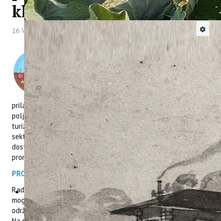
klimatskim promjenama
16 Veljača 2022
Hitova: 2962
Pozivamo Vas na 2. ONLINE radionicu pod
nazivom Bioraznolikost –podloga za uspješniju
prilagodbu poljoprivrednih kultura klimatskim
promjenama koja se organizira u sklopu
projekta AGROBIORAZNOLIKOST – osnova za
prilagodbu i ublažavanje posljedica klimatskih promjena u
poljoprivredi u organizaciji Instituta za poljoprivredu i
turizam. Radionica je namijenjena znanstveno – obrazovnom
sektoru, ali i ostalim zainteresiranima s ciljem povećanja
dostupnosti podataka i projektnih rezultata o klimatskim
promjenama i prilagodbi klimatskim promjenama.
PROGRAM RADIONICE
Radionica je organizirana kao online događanje koje će biti
moguće pratiti putem ZOOM platforme. Radionica će se
održati u četvrtak 24.02.2022. s početkom u 10:00 sati.
Na radionici Vas očekuje 4 predavača i to: