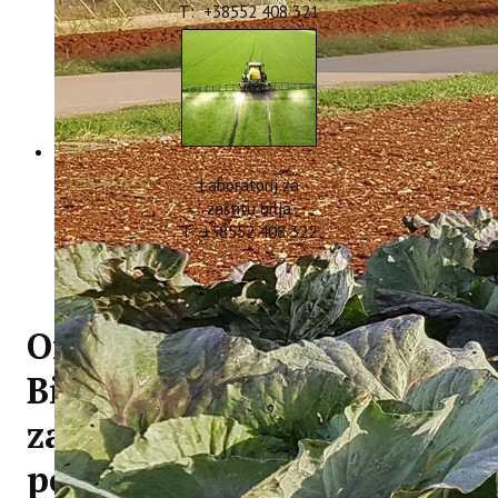
T: +38552 408 321
Laboratorij za
zaštitu bilja
T: +38552 408 322
Online radionica -
Bioraznolikost - podloga
za uspješniju prilagodbu
poljoprivrednih kultura