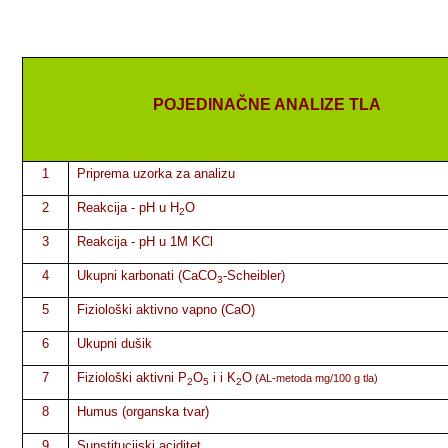
POJEDINAČNE ANALIZE TLA
1
Priprema uzorka za analizu
2
Reakcija - pH u H
O
2
3
Reakcija - pH u 1M KCl
4
Ukupni karbonati (CaCO
-Scheibler)
3
5
Fiziološki aktivno vapno (CaO)
6
Ukupni dušik
7
Fiziološki aktivni P
O
i i K
O
(AL-metoda mg/100 g tla)
2
5
2
8
Humus (organska tvar)
9
Supstitucijski aciditet