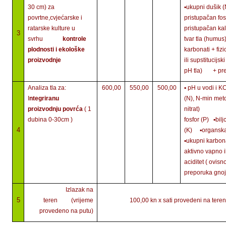
30 cm) za
▪ukupni duš
povrtne,cvjećarske i
pristupačan fosf
ratarske kulture u
pristupačan k
3
svrhu
kontrole
tvar tla (humu
plodnosti i ekološke
karbonati + fiz
proizvodnje
ili supstitucijsk
pH tla) + pre
Analiza tla za:
600,00
550,00
500,00
▪ pH u vodi 
I
ntegriranu
(N), N-min met
proizvodnju povrća
( 1
nitrat) ▪bil
dubina 0-30cm )
fosfor (P) ▪bilj
4
(K) ▪organska
▪ukupni karbonat
aktivno vapno il
aciditet ( ovi
preporuka g
Izlazak na
5
teren (vrijeme
100,00 kn x sati provedeni na teren
provedeno na putu)