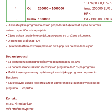
13176,00 + 0,15% na 
4.
Od 250000 – 1000000
iznad 250000 EUR u
HRK
5.
Preko 1000000
Od 21390,00 HRK il
• U investicijskim programima ostalih gospodarskih djelatnosti cijena se formira
ovisno o specifičnostima projekta
• Cijene usluga Izrade Investicijskog programa su izražene u kunama.
• U cijene nije uračunat PDV.
• Djelatnici Instituta ostvaruju pravo na 50% popusta na navedene cijene
Dodatni popusti:
• Za dostavljenu kompletnu troškovnu dokumentaciju do 20%
• Za dodatne izrade različitih investicijskih programa do 25% po programu
• Modificiranje ugovorenog i uplaćenog investicijskog programa po potrebi -
Besplatno
• Savjetodavne usluge koje proizlaze iz ugovorenog i izrađenog investicijskog
programa – Besplatno
Kontakt:
mr.sc. Ninoslav Luk
Viši stručni savjetnik