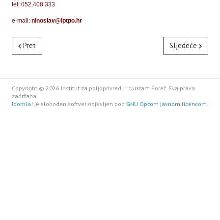
tel: 052 408 333
e-mail:
ninoslav@iptpo.hr
Pret
Sljedeće
Copyright © 2026 Institut za poljoprivredu i turizam Poreč. Sva prava
zadržana.
Joomla!
je slobodan softver objavljen pod
GNU Općom javnom licencom.