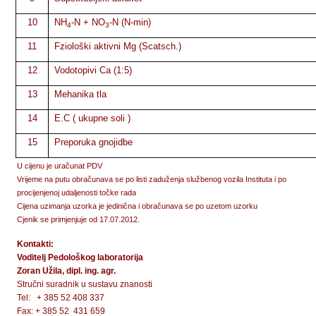
10
NH
-N + NO
-N (N-min)
4
3
11
Fziološki aktivni Mg (Scatsch.)
12
Vodotopivi Ca (1:5)
13
Mehanika tla
14
E.C ( ukupne soli )
15
Preporuka gnojidbe
U cijenu je uračunat PDV
Vrijeme na putu obračunava se po listi zaduženja službenog vozila Instituta i po
procijenjenoj udaljenosti točke rada
Cijena uzimanja uzorka je jedinična i obračunava se po uzetom uzorku
Cjenik se primjenjuje od 17.07.2012.
Kontakti:
Voditelj Pedološkog laboratorija
Zoran Užila, dipl. ing. agr.
Stručni suradnik u sustavu znanosti
Tel: + 385 52 408 337
Fax: + 385 52 431 659