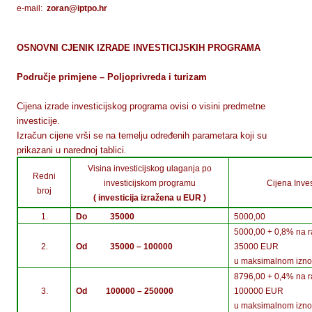
e-mail:
zoran@iptpo.hr
OSNOVNI CJENIK IZRADE INVESTICIJSKIH PROGRAMA
Područje primjene – Poljoprivreda i turizam
Cijena izrade investicijskog programa ovisi o visini predmetne
investicije.
Izračun cijene vrši se na temelju određenih parametara koji su
prikazani u narednoj tablici
.
Visina investicijskog ulaganja po
Redni
investicijskom programu
Cijena Inve
broj
( investicija izražena u EUR )
1.
Do 35000
5000,00
5000,00 + 0,8% na ra
2.
Od 35000 – 100000
35000 EUR
u maksimalnom izn
8796,00 + 0,4% na ra
3.
Od 100000 – 250000
100000 EUR
u maksimalnom izn