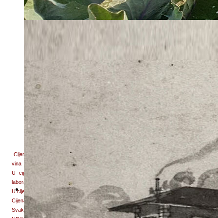
(alkohol, kiseline)
SPECIJALNE (OBOJENE) RAKIJE
(alkohol, kiseline, plinska kromatografija)
CJENIK USLUGA VINARSKOG LABORATORIJA 
Metoda senzornog ocjenjivanja
Cijena do 30 uzora
Buxbaum metoda
9.600,00 HRK
(metoda 20 pozitivnih bodova)
Metoda 100 bodova
10.400,00 HRK
(službena OIV – e metoda)
Cijena obuhvaća fizikalno – kemijsku analizu i organoleptičku (senzornu) ocjenu
vina
U cijenu ocjenjivanja dodatnih uzoraka uračunat je popust s cjenika usluge
laboratorija u visini od 35%
U cijenu je uključen PDV
Cijena je određena na bazi jednog dana degustacije
Svaki sljedeći dan degustacije Buxbaum metodom naplaćuje se dodatnih 650,00