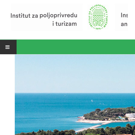
Open menu
Vijesti
Riječ ravnatelja
O Institutu
Povijest Instituta
Organizacija
Zavod za poljoprivredu i prehranu
Zavod za ekonomiku i razvoj poljoprivrede
Zavod za turizam
Pokusno poljoprivredno imanje
Zaposlenici
Euraxess