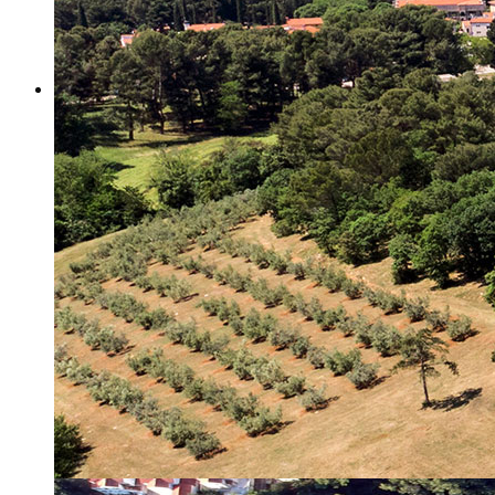
Misija i vizija
Upravno Vijeće
Rad Upravnog vijeća
Znanstveno Vijeće
Rad Znanstvenog vijeća
Etičko povjerenstvo
Etički kodeks
Financiranje
Proračun
Potpore
PROGRAMSKO FINANCIRANJE
Izvještavanje po uredbi
Projekti Instituta
Dialogue4Tourism
REVIVE
WASTEREDUCE
MITOMED+
WINTERMED
CASTWATER
INHERIT
CONSUMLESS PLUS