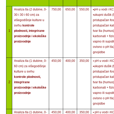
Analiza tla (2 dubine, 0-
750,00
650,00
550,00
▪pH u vodi 
30 i 30 i 60 cm) za
▪ukupni duš
višegodišnje kulture u
pristupačan fosf
svrhu
kontrole
pristupačan ka
1
plodnosti, integrirane
tvar tla (humu
proizvodnje i ekološke
karbonati + fizi
proizvodnje
vapno ili supstit
ovisno o pH t
gnojidbe
Analiza tla (1 dubine, 0-
450,00
400,00
350,00
▪ pH u vodi
60 cm) za višegodišnje
▪ukupni duš
kulture u svrhu
pristupačan fosf
kontrole plodnosti,
pristupačan ka
2
integrirane
tvar tla (humu
proizvodnje i ekološke
karbonati + fizi
proizvodnje
vapno ili supstit
ovisno o pH t
gnojidbe
Analiza tla (1 dubine, 0-
450,00
400,00
350,00
▪ pH u vodi