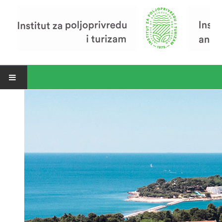
Open menu
Vijesti
Riječ ravnatelja
O Institutu
Povijest Instituta
Organizacija
Zavod za poljoprivredu i prehranu
Zavod za ekonomiku i razvoj poljoprivrede
Zavod za turizam
Pokusno poljoprivredno imanje
Zaposlenici
Euraxess