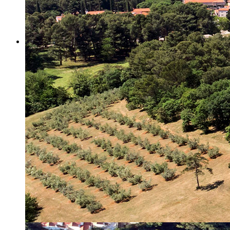
Misija i vizija
Upravno Vijeće
Rad Upravnog vijeća
Znanstveno Vijeće
Rad Znanstvenog vijeća
Etičko povjerenstvo
Etički kodeks
Financiranje
Proračun
Potpore
PROGRAMSKO FINANCIRANJE
Izvještavanje po uredbi
Projekti Instituta
Dialogue4Tourism
REVIVE
WASTEREDUCE
MITOMED+
WINTERMED
CASTWATER
INHERIT
CONSUMLESS PLUS