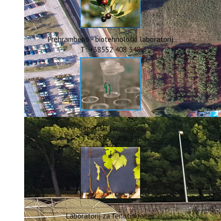
ERASMUS+
HyPro4ST
DIGIAGRI
GreenTea
Prehrambeno - biotehnološki laboratorij
CIRCOLIVE
T: +38552 408 348
Genetički laboratorij
T: +38552 408 336
Laboratorij za fenotipizaciju