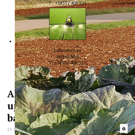
T: +38552 408 321
Laboratorij za
zaštitu bilja
T: +38552 408 322
Alat za samoprocjenu
upravljanja prirodnom
baštinom - INHERIT
25 Travanj 2022
Hitova: 3076