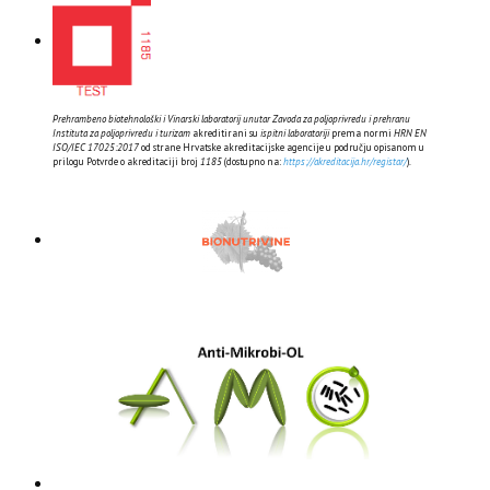
Prehrambeno biotehnološki i Vinarski laboratorij unutar Zavoda za poljoprivredu i prehranu
Instituta za poljoprivredu i turizam
akreditirani su
ispitni laboratoriji
prema normi
HRN EN
ISO/IEC 17025:2017
od strane Hrvatske akreditacijske agencije u području opisanom u
prilogu Potvrde o akreditaciji broj
1185
(dostupno na:
https://akreditacija.hr/registar/
).