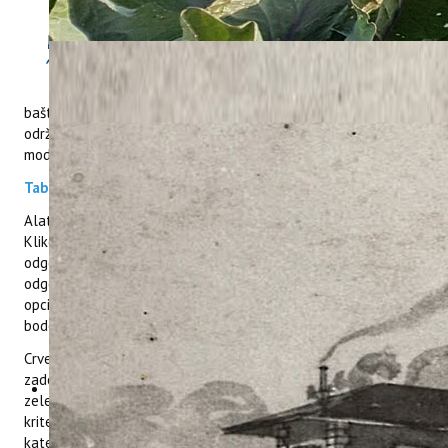
Alat za samoprocjenu održivosti
upravljanja prirodnom baštinom,
namijenjen je institucijama koje
upravljaju područjima prirodne
baštine kako bi im pomogao u utvrđivanju razine trenutne
održivosti te ukazao na potencijalne nedostatke u trenutnom
modelu upravljanja.
Tablica - SAMOPROCJENA
Alat uključuje 16 kriterija koji se sastoje od više pitanja.
Klikom na padajući izbornik, nudi Vam se više mogućih
odgovora te trebate odabrati onaj odgovor koji najbolje
odgovara Vašoj trenutnoj situaciji. Ukoliko više ponuđenih
opcija odgovara Vašoj situaciji, odaberite onu koja ima najviše
bodova ili se najčešće primjenjuje.
Crvena boja u rezultatima, označava nisku razinu
zadovoljenja pojedinog kriterija ili kategorije kriterija, dok
zelena znači višu ili najvišu razinu zadovoljenja pojedinog
kriterija ili kategorije kriterija. Kriteriji su podijeljeni u četiri
kategorije: mjere upravljanja okolišem i mjere zaštite,