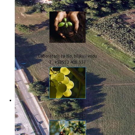
IstraOILFest
ARHIVA PROJEKATA
IstraECOinclusive
Izdavačka djelatnost
Izbor u znanstvena zvanja
Dokumenti
Statut
Strategija
Laboratorij za tlo, biljku i vodu
CIP
T: +38552 408 337
Pravo na pristup informacijama
Zaštita osobnih podataka
Godišnji izvještaj
Javna nabava
Natječaji za radna mjesta
Zakonodavni okvir
Akti Instituta
Vinarski laboratorij
Linkovi
T: +38552 408 331
Kontakt
webmail
Popularizacija znanosti