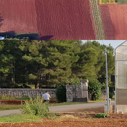
ivačkog boravka u Švedskoj, na uglednom Sveučilištu u Uppsali. U usk
skog sveučilišta agrarnih znanosti (
Sveriges lantbruksuniversitet –
izvodnje, izv. prof. dr. sc. Velemirom Ninkovićem i dr. sc. Dimitrijem Ma
ja biljne komunikacije te složenih interakcija između biljaka i njiho
stveno-stručni skup "Inovaci
pozvati Vas na VII. međunarodni znanstveno-stručni skup
„Inovacije 
 2025. godine u Poreču, u Kongresnoj dvorani Obrtničkog Dom
og agroekonomskog društva – strukovne udruge koja promiče agroeko
u i nastavnu disciplinu te profesionalnu djelatnost. Glavna tema
privreda i agroturizam
, a pozivamo Vas da prezentirate sv