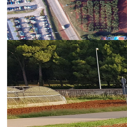
šestomjesečnog istraž
istraživačima sa Šved
za ekologiju biljne pro
je usavršio primjenu najnaprednijih metoda istraživan
hlapljivim organskim spojevima.
Opširnije: Hrvatska zaklada za znanost i MOBDOK Projekti – Marin Cukrov mag. ing. agr.
VII. Međunarodni znan
agrobiznis"
18 Rujan 2025
Hitova: 1153
Zadovoljstvo nam je 
održan
14. studenog
organizaciji Hrvatsk
struku kao znanstven
Mediteranska poljo