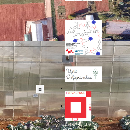
oj suradnji s vrhunskim
 SLU
), točnije sa Zavoda
rkovićem, asistent Cukrov
ve okoline, posredovanih
je i
i agrobiznis“
, koji će biti
a u hibridnom obliku
u
nomsku i agrosociološku
 ovogodišnjeg skupa je
Prehrambeno biotehnološki i
oje radove vezane uz