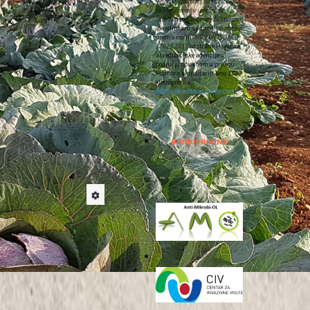
Vinarski laboratorij unutar Zavoda
 i agroturizam te ostale
za poljoprivredu i prehranu
Instituta za poljoprivredu i turizam
akreditirani su
ispitni laboratoriji
prema normi
HRN EN ISO/IEC
17025:2017
od strane Hrvatske
akreditacijske agencije u
području opisanom u prilogu
Potvrde o akreditaciji broj
1185
(dostupno na:
https://akreditacija.hr/registar/
).
je naslova
„Osjetljivost
 mogućnosti kontrole
 stjecanje akademskog
ačkog projekta Hrvatske
suzbijanju bakterijskih i
ta bila je: dr. sc. Sara