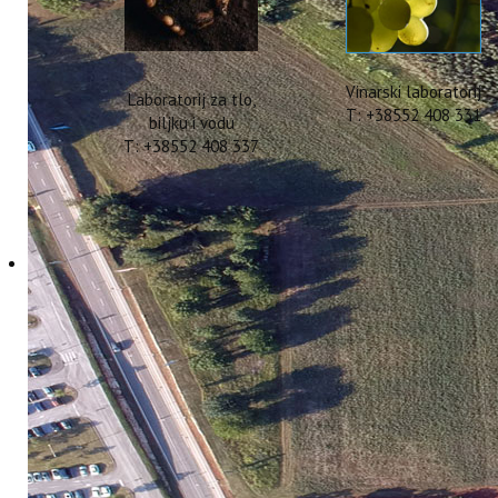
Vinarski laboratorij
Laboratorij za tlo,
T: +38552 408 331
biljku i vodu
T: +38552 408 337
Hrvatska zaklada za 
Cukrov mag. ing. agr.
18 Rujan 2025
Hitova: 1147
Naš doktorand Marin 
2023-8384), održao j