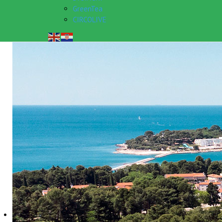
GreenTea
CIRCOLIVE