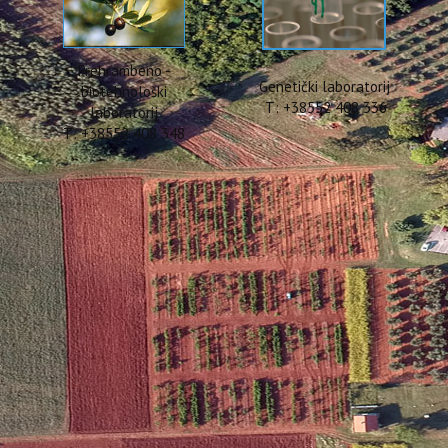
Prehrambeno -
Genetički laboratorij
biotehnološki
T: +38552 408 336
laboratorij
T: +38552 408 348
znanost i MOBDOK Projekti –
Cukrov, mag. ing. agr., po povratku s HRZZ projekta odlazne mobilno
e izlaganje u kojem je predstavio dragocjena iskustva, nova zna