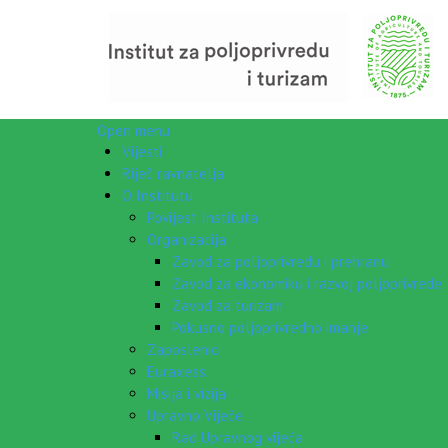
Open menu
Vijesti
Riječ ravnatelja
O Institutu
Povijest Instituta
Organizacija
Zavod za poljoprivredu i prehranu
Zavod za ekonomiku i razvoj poljoprivrede
Zavod za turizam
Pokusno poljoprivredno imanje
Zaposlenici
Euraxess
Misija i vizija
Upravno Vijeće
Rad Upravnog vijeća