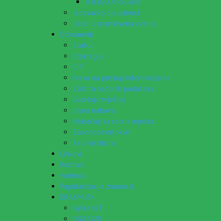
IstraECOinclusive
Izdavačka djelatnost
Izbor u znanstvena zvanja
Dokumenti
Statut
Strategija
CIP
Pravo na pristup informacijama
Zaštita osobnih podataka
Godišnji izvještaj
Javna nabava
Natječaji za radna mjesta
Zakonodavni okvir
Akti Instituta
Linkovi
Kontakt
webmail
Popularizacija znanosti
ERASMUS+
HyPro4ST
DIGIAGRI