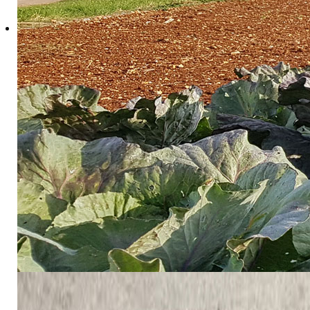
poljoprivrednu proizvo
teme iz područja agrobiznisa, značajne za razvoj konk
Više informacija o skupu, kao i upute za autore možete
Obavještavamo Vas da je
rok za slanje radova/saže
Opširnije: VII. Međunarodni znanstveno-stručni skup "Inovacije i agrobiznis"
Obrana doktorske diser
16 Rujan 2025
Hitova: 1120
Čestitamo našoj dok
hrvatskih autohto
korištenjem bioakti
stupnja doktorice zn
zaklade za znanost „Pr
drugih gljivičnih pato