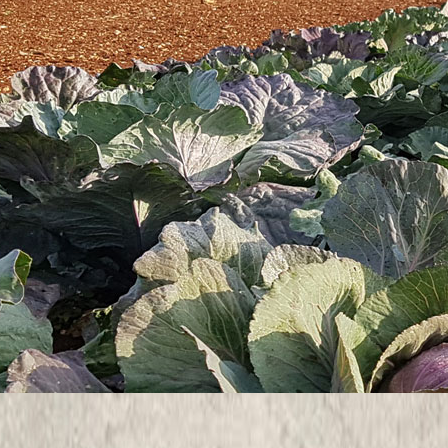
dnju, digitalizaciju, zelene tehnologije, cirkularnu ekonomiju, ruralni
urentne mediteranske poljoprivredne proizvodnje i opskrbe hranom.
 pronaći u privitku te na
web stranici skupa
taka produžen do 22.09.2025.
tacije - dr.sc. Laura Košćak
torandici Lauri Košćak na uspješnoj obrani doktorske disertaci
nih sorti masline na
Pseudomonas savastanoi
pv.
savastanoi
i
vnih spojeva“
na Agronomskom fakultetu Sveučilišta u Zagrebu i
anosti. Doktorski je rad financiran u okviru Uspostavnog istraživ
irodni bioaktivni spojevi kao izvor potencijalnih antimikrobnih tvari u 
gena masline“ (Anti-Mikrobi-OL UIP-2020-02-7413), a voditeljica projek