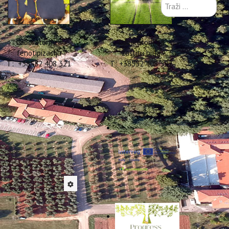
Traži
...
Laboratorij za
Laboratorij za
fenotipizaciju
zaštitu bilja
T: +38552 408 321
T: +38552 408 322
 Marin
sti asistenata (MOBDOK-
nja te rezultate svoga