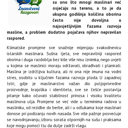
su ono što mnogi maslinari već
osjećaju na terenu, a to je da
ukupna godišnja količina oborina
često nije dovoljna u
najosjetljivijim fazama razvoja
masline, a problem dodatno pojačava njihov nepravilan
raspored.
Klimatske promjene sve snažnije mijenjaju svakodnevicu
istarskih maslinara. Sušna ljeta, sve nepravilniji raspored
oborina i duga razdoblja bez kiše više nisu iznimka, nego uvjeti
u kojima se maslinici moraju održavati, obrađivati i planirati.
Maslina je izdržljiva kultura, ali ni ona nije imuna na vodni
stres, osobito u ključnim fazama razvoja ploda. U zapadnoj
Istri, gdje je maslinarstvo važan dio poljoprivredne
proizvodnje, krajolika i identiteta, sve se češće postavlja
pitanje kako očuvati stabilnost prinosa i visoku kvalitetu
maslinova ulja. Promjene se već vide u terminima radova u
masliniku, od rezidbe do berbe, ali i u odlukama koje maslinari
donose pri podizanju novih nasada. Sve više pažnje posvećuje
se navodnjavanju, izboru sorata otpornijih na sušu i praksama
koje mogu pomoći tlu da dulje zadrži vlagu.