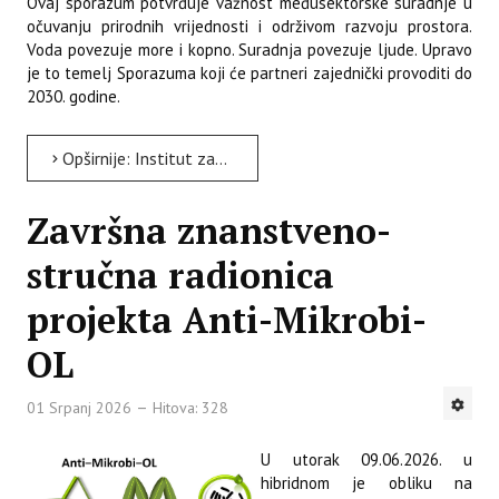
Ovaj sporazum potvrđuje važnost međusektorske suradnje u
očuvanju prirodnih vrijednosti i održivom razvoju prostora.
Voda povezuje more i kopno. Suradnja povezuje ljude. Upravo
je to temelj Sporazuma koji će partneri zajednički provoditi do
2030. godine.
Opširnije: Institut za poljoprivredu i turizam sudjelovao u potpisivanju Sporazuma o vlažnim staništima na...
Završna znanstveno-
stručna radionica
projekta Anti-Mikrobi-
OL
01 Srpanj 2026
Hitova: 328
U utorak 09.06.2026. u
hibridnom je obliku na