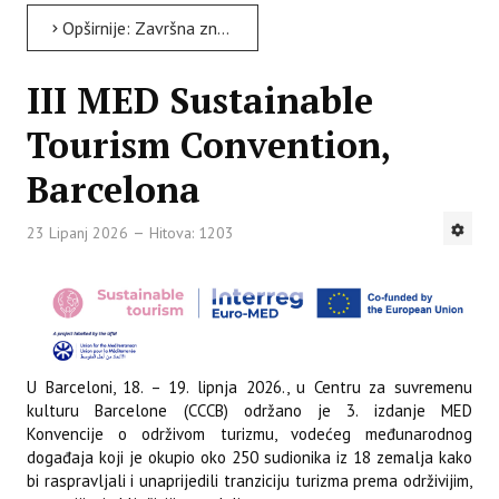
Opširnije: Završna znanstveno-stručna radionica projekta Anti-Mikrobi-OL
III MED Sustainable
Tourism Convention,
Barcelona
23 Lipanj 2026
Hitova: 1203
U Barceloni, 18. – 19. lipnja 2026., u Centru za suvremenu
kulturu Barcelone (CCCB) održano je 3. izdanje MED
Konvencije o održivom turizmu, vodećeg međunarodnog
događaja koji je okupio oko 250 sudionika iz 18 zemalja kako
bi raspravljali i unaprijedili tranziciju turizma prema održivijim,