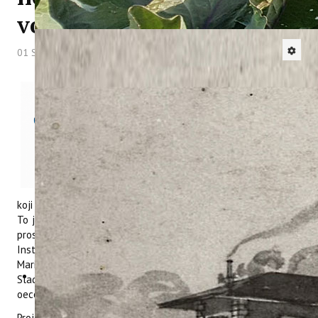
voćaka u Istri
01 Srpanj 2026
Hitova: 372
Stoljetna kruška kod jame Baredine,
monumentalni orah u Kužinićima,
stara maslina na Brijunima, badem u
Funtani i oskoruša na Stanciji
Bružada na prvi pogled pričaju priče
o ljudima, krajoliku i vremenu koje je
prošlo. No u njihovim krošnjama, na
listovima, u tlu oko korijena i u zraku
koji ih okružuje odvija se još jedna, mnogo manje vidljiva priča.
To je priča o brojnim organizmima kojima stara stabla pružaju
prostor za život. Upravo taj skriveni svijet istražuje projekt
Instituta za poljoprivredu i turizam u Poreču, koji vodi dr. sc.
Marin Krapac. U projektnom timu sudjeluju i dr. sc. Barbara
Sladonja, dr. sc. Danijela Poljuha, Mirela Uzelac Božac, mag.
oecol., i Natalyie Milovan, mag. varst. nar.
Projekt se nadovezuje na ranija istraživanja i aktivnosti