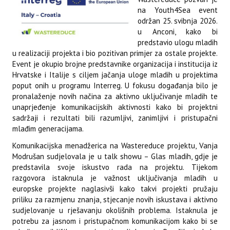
na Youth4Sea event
održan 25. svibnja 2026.
u Anconi, kako bi
predstavio ulogu mladih
u realizaciji projekta i bio pozitivan primjer za ostale projekte.
Event je okupio brojne predstavnike organizacija i institucija iz
Hrvatske i Italije s ciljem jačanja uloge mladih u projektima
poput onih u programu Interreg. U fokusu događanja bilo je
pronalaženje novih načina za aktivno uključivanje mladih te
unaprjeđenje komunikacijskih aktivnosti kako bi projektni
sadržaji i rezultati bili razumljivi, zanimljivi i pristupačni
mlađim generacijama.
Komunikacijska menadžerica na Wastereduce projektu, Vanja
Modrušan sudjelovala je u talk showu – Glas mladih, gdje je
predstavila svoje iskustvo rada na projektu. Tijekom
razgovora istaknula je važnost uključivanja mladih u
europske projekte naglasivši kako takvi projekti pružaju
priliku za razmjenu znanja, stjecanje novih iskustava i aktivno
sudjelovanje u rješavanju okolišnih problema. Istaknula je
potrebu za jasnom i pristupačnom komunikacijom kako bi se