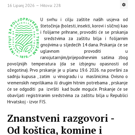
16 Lipanj 2026
Hitova: 228
U svrhu i cilju zaštite naših usjeva od
štetočinja (bolesti, insekti, korovi i slično) kao
i folijarne prihrane, provoditi će se prskanja
sredstvima za zaštitu bilja i folijarnim
gnojivima u sljedećih 14 dana. Prskanja će se
uglavnom provoditi u
ranojutarnjim/prijepodnevnim satima zbog
povoljnijih temperatura (da se izbjegnu opasnosti od
ožegotina). Prvo prskanje je u planu 19.6 2026. na površini za
sadnju kupusa , zatim u vinogradu i u maslinicima. Ovisno o
vremenskih neprilikama ili drugim hitnim potrebama , prskanje
će se odgoditi pa izvršiti kad bude moguće. Prskanje će se
obavljati registriranim sredstvima za zaštitu bilja u Republici
Hrvatskoj - izvor FIS.
Znanstveni razgovori -
Od koštica, komine i