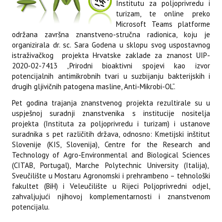
Institutu za poljoprivredu i
turizam, te online preko
Microsoft Teams platforme
održana završna znanstveno-stručna radionica, koju je
organizirala dr. sc. Sara Godena u sklopu svog uspostavnog
istraživačkog projekta Hrvatske zaklade za znanost UIP-
2020-02-7413 „Prirodni bioaktivni spojevi kao izvor
potencijalnih antimikrobnih tvari u suzbijanju bakterijskih i
drugih gljivičnih patogena masline, Anti-Mikrobi-OL“.
Pet godina trajanja znanstvenog projekta rezultirale su u
uspješnoj suradnji znanstvenika s institucije nositelja
projekta (Instituta za poljoprivredu i turizam) i ustanove
suradnika s pet različitih država, odnosno: Kmetijski inštitut
Slovenije (KIS, Slovenija), Centre for the Research and
Technology of Agro-Environmental and Biological Sciences
(CITAB, Portugal), Marche Polytechnic University (Italija),
Sveučilište u Mostaru Agronomski i prehrambeno – tehnološki
fakultet (BiH) i Veleučilište u Rijeci Poljoprivredni odjel,
zahvaljujući njihovoj komplementarnosti i znanstvenom
potencijalu.