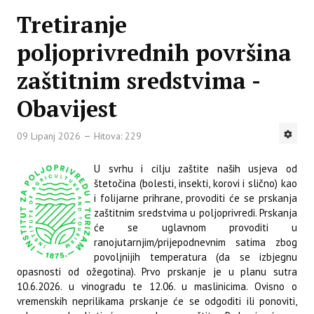
Tretiranje
poljoprivrednih površina
zaštitnim sredstvima -
Obavijest
09 Lipanj 2026
Hitova: 229
U svrhu i cilju zaštite naših usjeva od
štetočina (bolesti, insekti, korovi i slično) kao
i folijarne prihrane, provoditi će se prskanja
zaštitnim sredstvima u poljoprivredi. Prskanja
će se uglavnom provoditi u
ranojutarnjim/prijepodnevnim satima zbog
povoljnijih temperatura (da se izbjegnu
opasnosti od ožegotina). Prvo prskanje je u planu sutra
10.6.2026. u vinogradu te 12.06. u maslinicima. Ovisno o
vremenskih neprilikama prskanje će se odgoditi ili ponoviti,