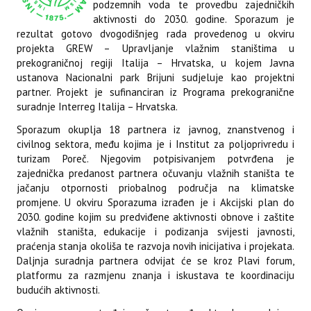
podzemnih voda te provedbu zajedničkih
aktivnosti do 2030. godine. Sporazum je
rezultat gotovo dvogodišnjeg rada provedenog u okviru
projekta GREW – Upravljanje vlažnim staništima u
prekograničnoj regiji Italija – Hrvatska, u kojem Javna
ustanova Nacionalni park Brijuni sudjeluje kao projektni
partner. Projekt je sufinanciran iz Programa prekogranične
suradnje Interreg Italija – Hrvatska.
Sporazum okuplja 18 partnera iz javnog, znanstvenog i
civilnog sektora, među kojima je i Institut za poljoprivredu i
turizam Poreč. Njegovim potpisivanjem potvrđena je
zajednička predanost partnera očuvanju vlažnih staništa te
jačanju otpornosti priobalnog područja na klimatske
promjene. U okviru Sporazuma izrađen je i Akcijski plan do
2030. godine kojim su predviđene aktivnosti obnove i zaštite
vlažnih staništa, edukacije i podizanja svijesti javnosti,
praćenja stanja okoliša te razvoja novih inicijativa i projekata.
Daljnja suradnja partnera odvijat će se kroz Plavi forum,
platformu za razmjenu znanja i iskustava te koordinaciju
budućih aktivnosti.