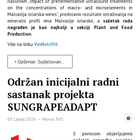
naslovom „Impact of prefermentative ultrasound treatments
on the concentrations of macro- and microelements in
Malvazija istarska wines“, predstavio rezultate istraživanja na
mineralni profil vina Malvazije istarske, a
sažetak rada
nagrađen je kao najbolji u sekciji Plant and Food
Production
.
Više na linku
VinNutriVit
.
Opširnije: Sudjelovanje na „61. hrvatskom i 21. međunarodnom Simpoziju agronoma.“
Održan inicijalni radni
sastanak projekta
SUNGRAPEADAPT
03 Lipanj 2026
Hitova: 365
S ponosom objavljujemo