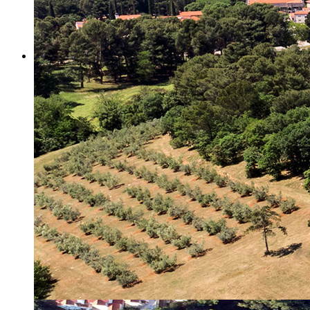
Misija i vizija
Upravno Vijeće
Rad Upravnog vijeća
Znanstveno Vijeće
Rad Znanstvenog vijeća
Etičko povjerenstvo
Etički kodeks
Financiranje
Proračun
Potpore
PROGRAMSKO FINANCIRANJE
Izvještavanje po uredbi
Projekti Instituta
Dialogue4Tourism
REVIVE
WASTEREDUCE
MITOMED+
WINTERMED
CASTWATER
INHERIT
CONSUMLESS PLUS