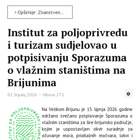
Opširnije: Znanstveni razgovori - Institut za poljoprivredu i turizam istražuje nevidljivi život stoljetnih...
Institut za poljoprivredu
i turizam sudjelovao u
potpisivanju Sporazuma
o vlažnim staništima na
Brijunima
01 Srpanj 2026
Hitova: 271
Na Velikom Brijunu je 15. lipnja 2026. godine
održano svečano potpisivanje Sporazuma o
vlažnim staništima za šire brijunsko područje,
kojim je uspostavljen okvir suradnje za
očuvanje mora, priobalnih močvara, lokvi i