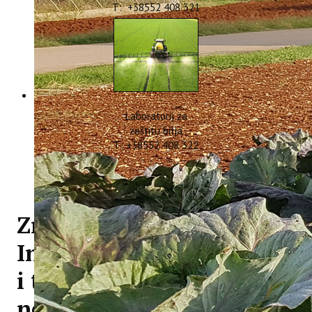
T: +38552 408 321
Laboratorij za
zaštitu bilja
T: +38552 408 322
Znanstveni razgovori -
Institut za poljoprivredu
i turizam istražuje
nevidljivi život stoljetnih