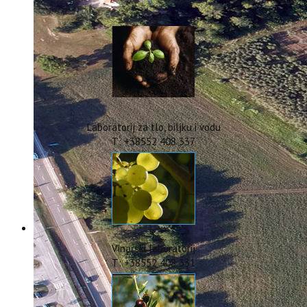
IstraOILFest
ARHIVA PROJEKATA
IstraECOinclusive
Izdavačka djelatnost
Izbor u znanstvena zvanja
Dokumenti
Statut
Strategija
Laboratorij za tlo, biljku i vodu
CIP
T: +38552 408 337
Pravo na pristup informacijama
Zaštita osobnih podataka
Godišnji izvještaj
Javna nabava
Natječaji za radna mjesta
Zakonodavni okvir
Akti Instituta
Vinarski laboratorij
Linkovi
T: +38552 408 331
Kontakt
webmail
Popularizacija znanosti