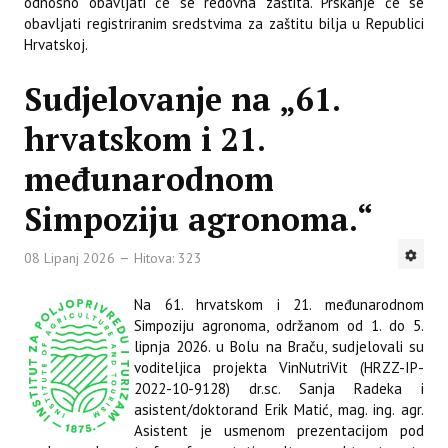
odnosno obavljati će se redovna zaštita. Prskanje će se
obavljati registriranim sredstvima za zaštitu bilja u Republici
Hrvatskoj.
Sudjelovanje na „61.
hrvatskom i 21.
međunarodnom
Simpoziju agronoma.“
08 Lipanj 2026
Hitova: 323
Na 61. hrvatskom i 21. međunarodnom
Simpoziju agronoma, održanom od 1. do 5.
lipnja 2026. u Bolu na Braču, sudjelovali su
voditeljica projekta VinNutriVit (HRZZ-IP-
2022-10-9128) dr.sc. Sanja Radeka i
asistent/doktorand Erik Matić, mag. ing. agr.
Asistent je usmenom prezentacijom pod