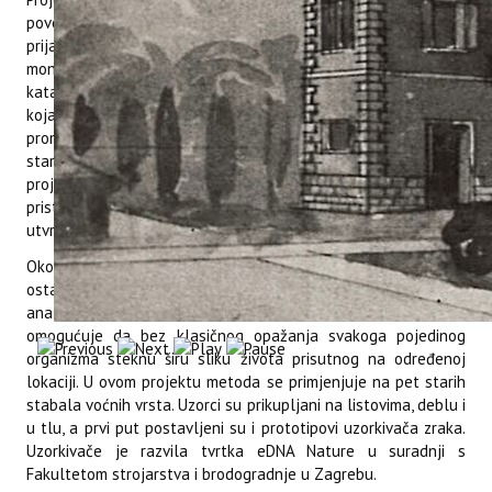
povezane s katalogom najstabala Istre, u koji su građani
prijavljivali stabla s potencijalom da budu prepoznata kao
monumentalna, vrednovana i zaštićena. Nakon izrade
kataloga uslijedio je projekt u kojem je odabrano pet stabala
koja su dodatno istražena i predstavljena javnosti kroz
promotivne materijale. Cilj je bio popularizirati vrijednost
starih hrastova, cedrova i lipa koje se nalaze širom Istre. Novi
projekt predstavlja nastavak te priče, ali starim stablima
pristupa uz pomoć okolišne DNA, relativno nove metode za
utvrđivanje bioraznolikosti u različitim ekosustavima.
Okolišna DNA (eDNA) genetski je materijal koji organizmi
ostavljaju u okolišu u kojem žive ili kroz koji prolaze. Može se
analizirati u vodi, tlu, zraku i na površinama, a istraživačima
omogućuje da bez klasičnog opažanja svakoga pojedinog
organizma steknu širu sliku života prisutnog na određenoj
lokaciji. U ovom projektu metoda se primjenjuje na pet starih
stabala voćnih vrsta. Uzorci su prikupljani na listovima, deblu i
u tlu, a prvi put postavljeni su i prototipovi uzorkivača zraka.
Uzorkivače je razvila tvrtka eDNA Nature u suradnji s
Fakultetom strojarstva i brodogradnje u Zagrebu.