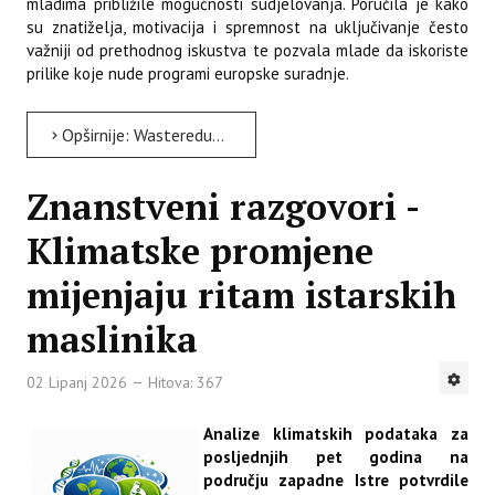
mladima približile mogućnosti sudjelovanja. Poručila je kako
su znatiželja, motivacija i spremnost na uključivanje često
važniji od prethodnog iskustva te pozvala mlade da iskoriste
prilike koje nude programi europske suradnje.
Opširnije: Wastereduce projekt prepoznat kao dobar primjer uključivanja mladih u europske projekte
Znanstveni razgovori -
Klimatske promjene
mijenjaju ritam istarskih
maslinika
02 Lipanj 2026
Hitova: 367
Analize klimatskih podataka za
posljednjih pet godina na
području zapadne Istre potvrdile