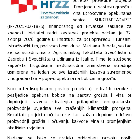
početak provedbe projekta
„Promjene u sastavu grožđa i
vina uzrokovane opeklinama
bobica – SUNGRAPEADAPT”
(IP-2025-02-1823), financiranog od Hrvatske zaklade za
znanost. Inicijalni radni sastanak projekta održan je 22.
svibnja 2026. godine u Institutu za poljoprivredu i turizam.
Istraživački tim, pod vodstvom dr. sc. Marijana Bubole, sastao
se sa suradnicima s Agronomskog fakulteta Sveučilišta u
Zagrebu i Sveučilišta u Udinama iz Italije. Time je službeno
započela trogodišnja međunarodna znanstvena suradnja
usmjerena na jedan od sve izraženijih izazova suvremenog
vinogradarstva – pojavu opeklina na bobicama grožđa.
Kroz interdisciplinarni pristup projekt će istražiti uzroke i
posljedice opeklina bobica na sastav grožđa i vina te
doprinijeti razvoju strategija prilagodbe vinogradarske
proizvodnje uvjetima sve izraženijih klimatskih promjena.
Rezultati projekta očekuju se kao važan doprinos održivoj
proizvodnji grožđa i očuvanju kakvoće vina u promjenjivim
okolišnim uvjetima.
Nadamo se kako će projekt pridonijeti razvoju novih