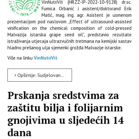
VinNutriVit (HRZZ-IP-2022-10-9128) dr.sc.
Fumica Orbanić i asistent/doktorand Erik
Matić, mag. ing. agr. Asistent je usmenom
prezentacijom pod naslovom „Effect of ultrasound-assisted
vinification on the chemical composition of cold-pressed
Malvazija istarska grape seed oil“, predstavio rezultate
istraživanja utjecaja ultrazvučnih tretmana na kemijski sastav
hladno prešanog ulja sjemenki grožđa Malvazije istarske.
Više na linku
VinNutriVit
.
Opširnije: Sudjelovanje na 5. međunarodnom znanstveno-stručnom skupu „FOOD INDUSTRY BY-PRODUCTS (FIB)”
Prskanja sredstvima za
zaštitu bilja i folijarnim
gnojivima u sljedećih 14
dana