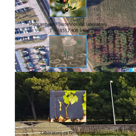
ERASMUS+
HyPro4ST
DIGIAGRI
GreenTea
Prehrambeno - biotehnološki laboratorij
CIRCOLIVE
T: +38552 408 348
Genetički laboratorij
T: +38552 408 336
Laboratorij za fenotipizaciju