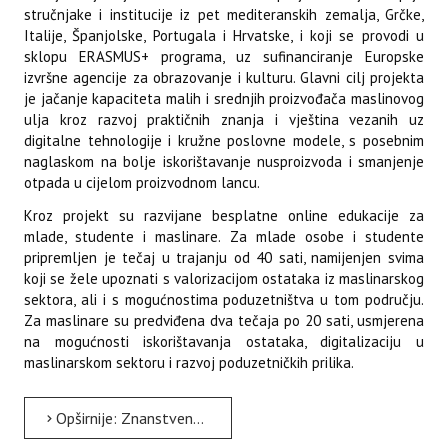
stručnjake i institucije iz pet mediteranskih zemalja, Grčke,
Italije, Španjolske, Portugala i Hrvatske, i koji se provodi u
sklopu ERASMUS+ programa, uz sufinanciranje Europske
izvršne agencije za obrazovanje i kulturu. Glavni cilj projekta
je jačanje kapaciteta malih i srednjih proizvođača maslinovog
ulja kroz razvoj praktičnih znanja i vještina vezanih uz
digitalne tehnologije i kružne poslovne modele, s posebnim
naglaskom na bolje iskorištavanje nusproizvoda i smanjenje
otpada u cijelom proizvodnom lancu.
Kroz projekt su razvijane besplatne online edukacije za
mlade, studente i maslinare. Za mlade osobe i studente
pripremljen je tečaj u trajanju od 40 sati, namijenjen svima
koji se žele upoznati s valorizacijom ostataka iz maslinarskog
sektora, ali i s mogućnostima poduzetništva u tom području.
Za maslinare su predviđena dva tečaja po 20 sati, usmjerena
na mogućnosti iskorištavanja ostataka, digitalizaciju u
maslinarskom sektoru i razvoj poduzetničkih prilika.
Opširnije: Znanstveni razgovori - Od koštica, komine i grana do novih znanja i poslovnih prilika u maslinarstvu