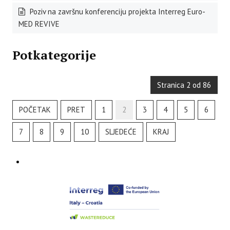
Poziv na završnu konferenciju projekta Interreg Euro-
MED REVIVE
Potkategorije
Stranica 2 od 86
POČETAK
PRET
1
2
3
4
5
6
7
8
9
10
SLJEDEĆE
KRAJ