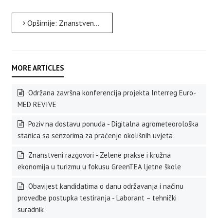
Opširnije: Znanstveni razgovori - Klimatske promjene mijenjaju ritam istarskih maslinika
Održana završna konferencija projekta Interreg Euro-
MED REVIVE
Poziv na dostavu ponuda - Digitalna agrometeorološka
stanica sa senzorima za praćenje okolišnih uvjeta
Znanstveni razgovori - Zelene prakse i kružna
ekonomija u turizmu u fokusu GreenTEA ljetne škole
Obavijest kandidatima o danu održavanja i načinu
provedbe postupka testiranja - Laborant – tehnički
suradnik