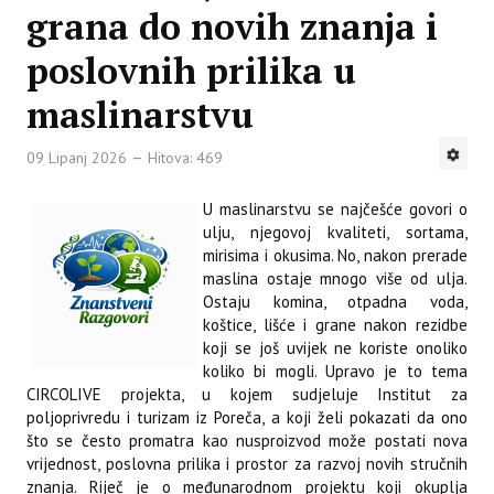
grana do novih znanja i
poslovnih prilika u
maslinarstvu
09 Lipanj 2026
Hitova: 469
U maslinarstvu se najčešće govori o
ulju, njegovoj kvaliteti, sortama,
mirisima i okusima. No, nakon prerade
maslina ostaje mnogo više od ulja.
Ostaju komina, otpadna voda,
koštice, lišće i grane nakon rezidbe
koji se još uvijek ne koriste onoliko
koliko bi mogli. Upravo je to tema
CIRCOLIVE projekta, u kojem sudjeluje Institut za
poljoprivredu i turizam iz Poreča, a koji želi pokazati da ono
što se često promatra kao nusproizvod može postati nova
vrijednost, poslovna prilika i prostor za razvoj novih stručnih
znanja. Riječ je o međunarodnom projektu koji okuplja