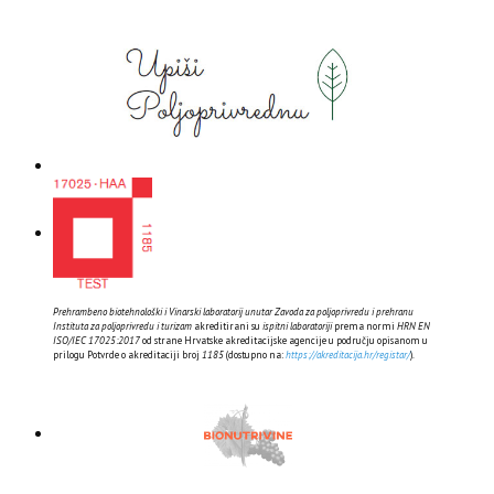
Prehrambeno biotehnološki i Vinarski laboratorij unutar Zavoda za poljoprivredu i prehranu
Instituta za poljoprivredu i turizam
akreditirani su
ispitni laboratoriji
prema normi
HRN EN
ISO/IEC 17025:2017
od strane Hrvatske akreditacijske agencije u području opisanom u
prilogu Potvrde o akreditaciji broj
1185
(dostupno na:
https://akreditacija.hr/registar/
).