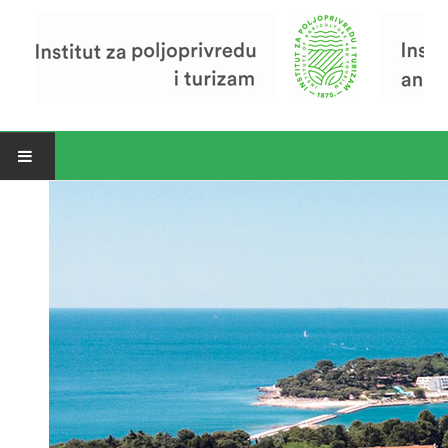
Open menu
Vijesti
Riječ ravnatelja
O Institutu
Povijest Instituta
Organizacija
Zavod za poljoprivredu i prehranu
Zavod za ekonomiku i razvoj poljoprivrede
Zavod za turizam
Pokusno poljoprivredno imanje
Zaposlenici
Euraxess