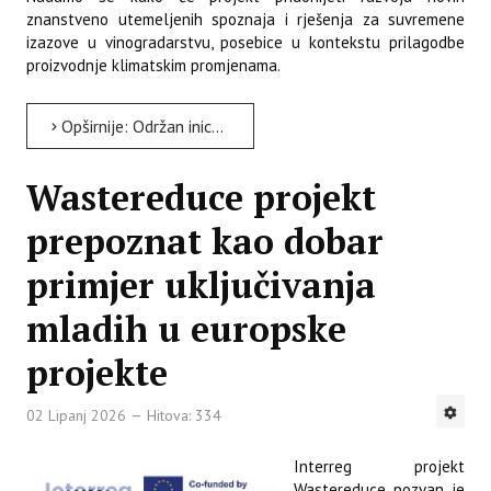
znanstveno utemeljenih spoznaja i rješenja za suvremene
izazove u vinogradarstvu, posebice u kontekstu prilagodbe
proizvodnje klimatskim promjenama.
Opširnije: Održan inicijalni radni sastanak projekta SUNGRAPEADAPT
Wastereduce projekt
prepoznat kao dobar
primjer uključivanja
mladih u europske
projekte
02 Lipanj 2026
Hitova: 334
Interreg projekt
Wastereduce pozvan je