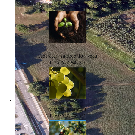
IstraOILFest
ARHIVA PROJEKATA
IstraECOinclusive
Izdavačka djelatnost
Izbor u znanstvena zvanja
Dokumenti
Statut
Strategija
Laboratorij za tlo, biljku i vodu
CIP
T: +38552 408 337
Pravo na pristup informacijama
Zaštita osobnih podataka
Godišnji izvještaj
Javna nabava
Natječaji za radna mjesta
Zakonodavni okvir
Akti Instituta
Vinarski laboratorij
Linkovi
T: +38552 408 331
Kontakt
webmail
Popularizacija znanosti