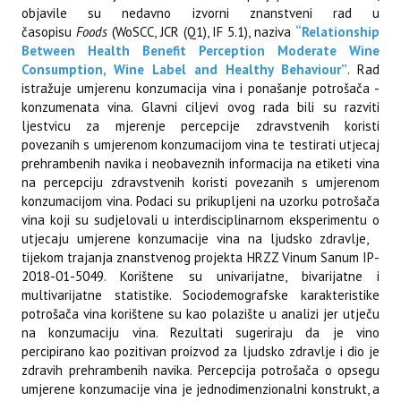
objavile su nedavno izvorni znanstveni rad u
časopisu
Foods
(WoSCC, JCR (Q1), IF 5.1), naziva
“Relationship
Between Health Benefit Perception Moderate Wine
Consumption, Wine Label and Healthy Behaviour”
. Rad
istražuje umjerenu konzumacija vina i ponašanje potrošača -
konzumenata vina. Glavni ciljevi ovog rada bili su razviti
ljestvicu za mjerenje percepcije zdravstvenih koristi
povezanih s umjerenom konzumacijom vina te testirati utjecaj
prehrambenih navika i neobaveznih informacija na etiketi vina
na percepciju zdravstvenih koristi povezanih s umjerenom
konzumacijom vina. Podaci su prikupljeni na uzorku potrošača
vina koji su sudjelovali u interdisciplinarnom eksperimentu o
utjecaju umjerene konzumacije vina na ljudsko zdravlje,
tijekom trajanja znanstvenog projekta HRZZ Vinum Sanum IP-
2018-01-5049. Korištene su univarijatne, bivarijatne i
multivarijatne statistike. Sociodemografske karakteristike
potrošača vina korištene su kao polazište u analizi jer utječu
na konzumaciju vina. Rezultati sugeriraju da je vino
percipirano kao pozitivan proizvod za ljudsko zdravlje i dio je
zdravih prehrambenih navika. Percepcija potrošača o opsegu
umjerene konzumacije vina je jednodimenzionalni konstrukt, a