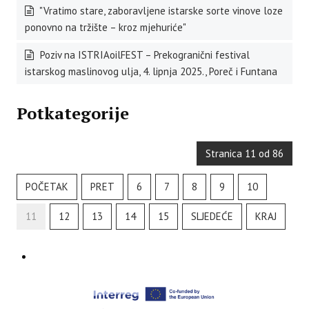
"Vratimo stare, zaboravljene istarske sorte vinove loze
ponovno na tržište – kroz mjehuriće"
Poziv na ISTRIAoilFEST – Prekogranični festival
istarskog maslinovog ulja, 4. lipnja 2025., Poreč i Funtana
Potkategorije
Stranica 11 od 86
POČETAK
PRET
6
7
8
9
10
11
12
13
14
15
SLJEDEĆE
KRAJ