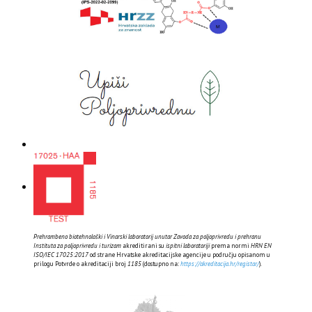
Prehrambeno biotehnološki i Vinarski laboratorij unutar Zavoda za poljoprivredu i prehranu
Instituta za poljoprivredu i turizam
akreditirani su
ispitni laboratoriji
prema normi
HRN EN
ISO/IEC 17025:2017
od strane Hrvatske akreditacijske agencije u području opisanom u
prilogu Potvrde o akreditaciji broj
1185
(dostupno na:
https://akreditacija.hr/registar/
).