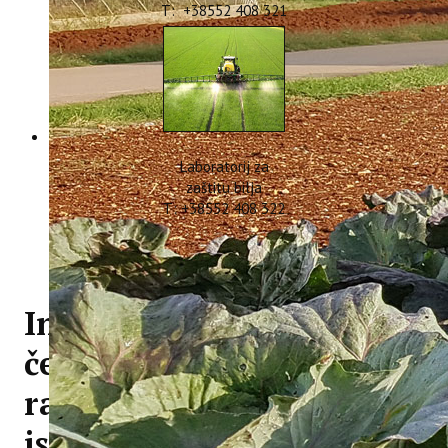
T: +38552 408 321
Laboratorij za
zaštitu bilja
T: +38552 408 322
Institutu su odobrena
četiri nova projekta
razvoja karijera mladih
istraživača - izobrazba