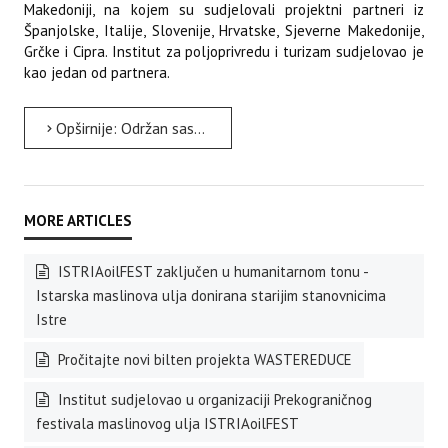
Makedoniji, na kojem su sudjelovali projektni partneri iz
Španjolske, Italije, Slovenije, Hrvatske, Sjeverne Makedonije,
Grčke i Cipra. Institut za poljoprivredu i turizam sudjelovao je
kao jedan od partnera.
Opširnije: Održan sastanak projektnih partnera u sklopu projekta REVIVE u Sjevernoj Makedoniji
ISTRIAoilFEST zaključen u humanitarnom tonu -
Istarska maslinova ulja donirana starijim stanovnicima
Istre
Pročitajte novi bilten projekta WASTEREDUCE
Institut sudjelovao u organizaciji Prekograničnog
festivala maslinovog ulja ISTRIAoilFEST