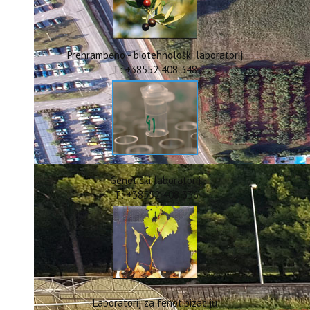
ERASMUS+
HyPro4ST
DIGIAGRI
GreenTea
Prehrambeno - biotehnološki laboratorij
CIRCOLIVE
T: +38552 408 348
Genetički laboratorij
T: +38552 408 336
Laboratorij za fenotipizaciju