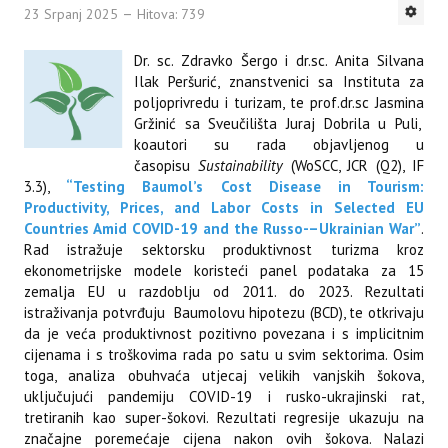
23 Srpanj 2025
Hitova: 739
Dr. sc. Zdravko Šergo i dr.sc. Anita Silvana
Ilak Peršurić, znanstvenici sa Instituta za
poljoprivredu i turizam, te prof.dr.sc Jasmina
Gržinić sa Sveučilišta Juraj Dobrila u Puli,
koautori su rada objavljenog u
časopisu
Sustainability
(WoSCC, JCR (Q2), IF
3.3),
“Testing Baumol’s Cost Disease in Tourism:
Productivity, Prices, and Labor Costs in Selected EU
Countries Amid COVID-19 and the Russo-–Ukrainian War”
.
Rad istražuje sektorsku produktivnost turizma kroz
ekonometrijske modele koristeći panel podataka za 15
zemalja EU u razdoblju od 2011. do 2023. Rezultati
istraživanja potvrđuju Baumolovu hipotezu (BCD), te otkrivaju
da je veća produktivnost pozitivno povezana i s implicitnim
cijenama i s troškovima rada po satu u svim sektorima. Osim
toga, analiza obuhvaća utjecaj velikih vanjskih šokova,
uključujući pandemiju COVID-19 i rusko-ukrajinski rat,
tretiranih kao super-šokovi. Rezultati regresije ukazuju na
značajne poremećaje cijena nakon ovih šokova. Nalazi