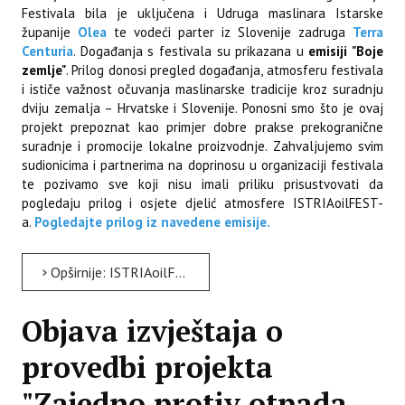
Festivala bila je uključena i Udruga maslinara Istarske
županije
Olea
te vodeći parter iz Slovenije zadruga
Terra
Centuria
. Događanja s festivala su prikazana u
emisiji "Boje
zemlje"
. Prilog donosi pregled događanja, atmosferu festivala
i ističe važnost očuvanja maslinarske tradicije kroz suradnju
dviju zemalja – Hrvatske i Slovenije. Ponosni smo što je ovaj
projekt prepoznat kao primjer dobre prakse prekogranične
suradnje i promocije lokalne proizvodnje. Zahvaljujemo svim
sudionicima i partnerima na doprinosu u organizaciji festivala
te pozivamo sve koji nisu imali priliku prisustvovati da
pogledaju prilog i osjete djelić atmosfere ISTRIAoilFEST-
a.
Pogledajte prilog iz navedene emisije.
Opširnije: ISTRIAoilFEST u emisiji “Boje zemlje”: Prilog o prekograničnom festivalu istarskog maslinovog ulja
Objava izvještaja o
provedbi projekta
"Zajedno protiv otpada