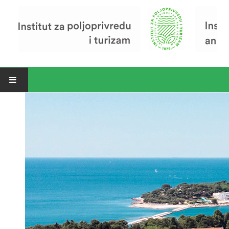
Open menu
Vijesti
Riječ ravnatelja
O Institutu
Povijest Instituta
Organizacija
Zavod za poljoprivredu i prehranu
Zavod za ekonomiku i razvoj poljoprivrede
Zavod za turizam
Pokusno poljoprivredno imanje
Zaposlenici
Euraxess