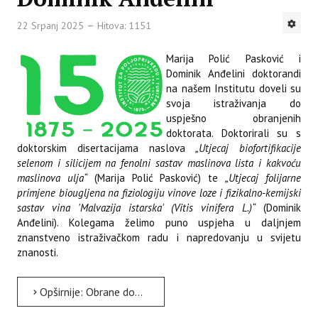
22 Srpanj 2025
Hitova: 1151
Marija Polić Pasković i
Dominik Anđelini doktorandi
na našem Institutu doveli su
svoja istraživanja do
uspješno obranjenih
doktorata. Doktorirali su s
doktorskim disertacijama naslova
„Utjecaj biofortifikacije
selenom i silicijem na fenolni sastav maslinova lista i kakvoću
maslinova ulja“
(Marija Polić Pasković) te
„Utjecaj folijarne
primjene biougljena na fiziologiju vinove loze i fizikalno-kemijski
sastav vina 'Malvazija istarska' (Vitis vinifera L.)“
(Dominik
Anđelini). Kolegama želimo puno uspjeha u daljnjem
znanstveno istraživačkom radu i napredovanju u svijetu
znanosti.
Opširnije: Obrane doktorskih disertacija - dr.sc. Marija Polić Pasković i dr.sc. Dominik Anđelini