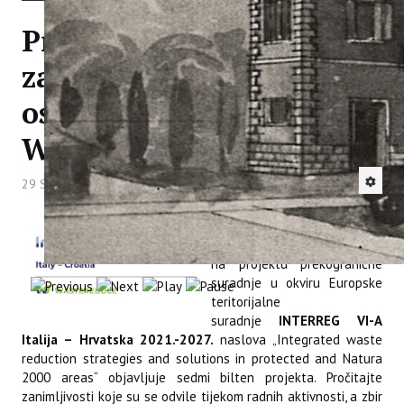
Pročitajte našu
zanimljivu brošuru i
osmi bilten projekta
WASTEREDUCE
29 Srpanj 2025
Hitova: 765
Institut za poljoprivredu i
turizam kao vodeći partner
na projektu prekogranične
suradnje u okviru Europske
teritorijalne
suradnje
INTERREG VI-A
Italija – Hrvatska 2021.-2027
.
naslova „Integrated waste
reduction strategies and solutions in protected and Natura
2000 areas“ objavljuje sedmi bilten projekta. Pročitajte
zanimljivosti koje su se odvile tijekom radnih aktivnosti, a zbir