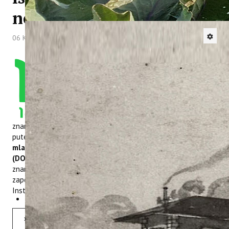
novih doktora znanosti
06 Kolovoz 2025
Hitova: 2122
Znanstvenici Instituta za
poljoprivredu i turizam
ostvarili su izniman uspjeh
dobivši čak
4 od ukupno 16
odobrenih projekata
u
području biotehničkih
znanosti u Hrvatskoj. Projekti su dodijeljeni našem Institutu
putem natječaja u sklopu programa
„Projekt razvoja karijera
mladih istraživača - izobrazba novih doktora znanosti
(DOK-2025-02)“
koji imaju cilj zaposliti mlade istraživače u
znanstveno istraživačke sustave Republike Hrvatske. Pozivi za
zapošljavanje biti će objavljeni na mrežnim stranicama
Instituta, u najkraćem razdoblju.
Opširnije: Institutu su odobrena četiri nova projekta razvoja karijera mladih istraživača - izobrazba novih...