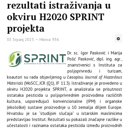
rezultati istraživanja u
okviru H2020 SPRINT
projekta
03 Srpanj 2025
Hitova: 936
Dr. sc. Igor Pasković i Marija
Polić Pasković, dipl. ing. agr.,
znanstvenici s Instituta za
poljoprivredu i turizam,
koautori su rada objavljenog u časopisu
Journal of Hazardous
Materials
(WoSCC, JCR (Q1), IF 11.3). Istraživanje je provedeno u
okviru H2020 projekta SPRINT, a analizirala se prisutnost
ostataka pesticida u poljoprivrednim proizvodima različitih
kultura, uspoređujući konvencionalne (IPM) i organske
(ekološke) sustave proizvodnje u 10 zemalja diljem Europe.
Hrvatsku je sa “studijom slučaja” u istarskim maslinicima
predstavljao Institut. Rezultati su pokazali značajne razlike u
učestalosti i razinama ostataka pesticida između proizvodnih