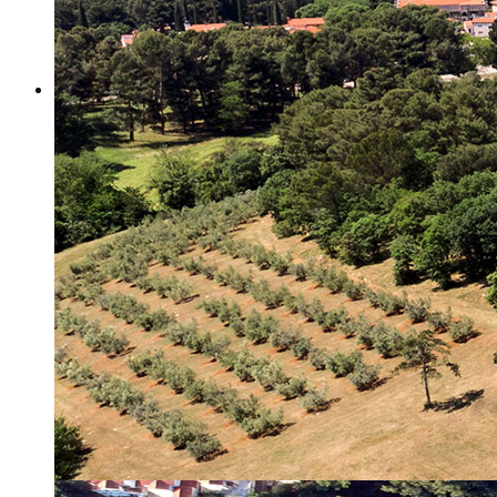
Misija i vizija
Upravno Vijeće
Rad Upravnog vijeća
Znanstveno Vijeće
Rad Znanstvenog vijeća
Etičko povjerenstvo
Etički kodeks
Financiranje
Proračun
Potpore
PROGRAMSKO FINANCIRANJE
Izvještavanje po uredbi
Projekti Instituta
Dialogue4Tourism
REVIVE
WASTEREDUCE
MITOMED+
WINTERMED
CASTWATER
INHERIT
CONSUMLESS PLUS