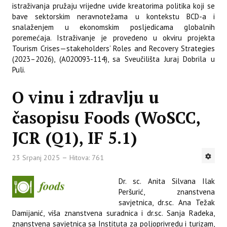
istraživanja pružaju vrijedne uvide kreatorima politika koji se
bave sektorskim neravnotežama u kontekstu BCD-a i
snalaženjem u ekonomskim posljedicama globalnih
poremećaja. Istraživanje je provedeno u okviru projekta
Tourism Crises—stakeholders’ Roles and Recovery Strategies
(2023–2026), (A020093-114), sa Sveučilišta Juraj Dobrila u
Puli.
O vinu i zdravlju u
časopisu Foods (WoSCC,
JCR (Q1), IF 5.1)
23 Srpanj 2025
Hitova: 761
Dr. sc. Anita Silvana Ilak
Peršurić, znanstvena
savjetnica, dr.sc. Ana Težak
Damijanić, viša znanstvena suradnica i dr.sc. Sanja Radeka,
znanstvena savjetnica sa Instituta za poljoprivredu i turizam,