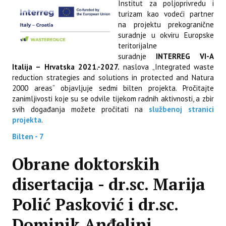
Institut za poljoprivredu i
turizam kao vodeći partner
na projektu prekogranične
suradnje u okviru Europske
teritorijalne
suradnje
INTERREG VI-A
Italija – Hrvatska 2021.-2027
.
naslova „Integrated waste
reduction strategies and solutions in protected and Natura
2000 areas“ objavljuje sedmi bilten projekta. Pročitajte
zanimljivosti koje su se odvile tijekom radnih aktivnosti, a zbir
svih događanja možete pročitati na
službenoj stranici
projekta
.
Bilten - 7
Obrane doktorskih
disertacija - dr.sc. Marija
Polić Pasković i dr.sc.
Dominik Anđelini